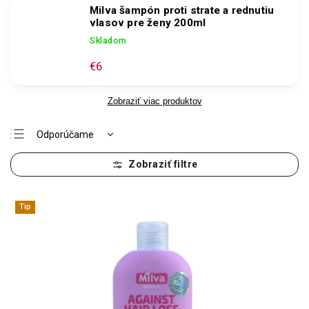
Milva šampón proti strate a rednutiu
vlasov pre ženy 200ml
Skladom
€6
Zobraziť viac produktov
Odporúčame
Najlacnejšie
Najdrahšie
Najpredávanejšie
Tip
Abecedne