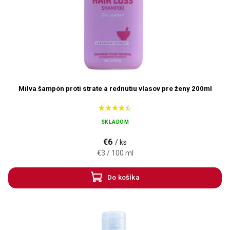
Milva šampón proti strate a rednutiu vlasov pre ženy 200ml
SKLADOM
€6
/ ks
€3 / 100 ml
Do košíka