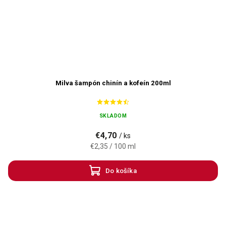
Milva šampón chinín a kofeín 200ml
SKLADOM
€4,70
/ ks
€2,35 / 100 ml
Do košíka