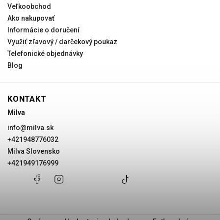
Veľkoobchod
Ako nakupovať
Informácie o doručení
Využiť zľavový / darčekový poukaz
Telefonické objednávky
Blog
KONTAKT
Milva
info
@
milva.sk
+421948776032
Milva Slovensko
+421949176999
+421948776032
Facebook
Instagram
Milva
+421949176999
@milvask
Slovensko