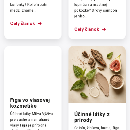
korienky? Kofeín patrí
lupinách a mastnej
medzi známe...
pokožke? Sírový šampón
je vho...
Celý článok
Celý článok
Figa vo vlasovej
kozmetike
Účinné látky z
Účinné látky Milva Výživa
prírody
pre suché a namáhané
vlasy Figa je prírodná
Chinín, žihľava, huma, figa