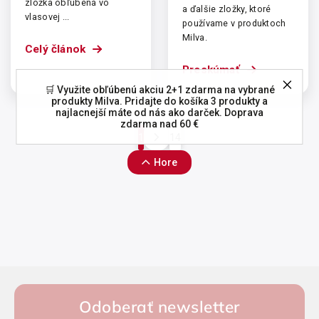
zložka obľúbená vo
a ďalšie zložky, ktoré
vlasovej ...
používame v produktoch
Milva.
Celý článok
Preskúmať
🛒 Využite obľúbenú akciu 2+1 zdarma na vybrané
produkty Milva. Pridajte do košíka 3 produkty a
najlacnejší máte od nás ako darček. Doprava
zdarma nad 60 €
1
14
Hore
Odoberať newsletter