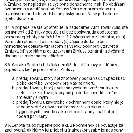
k Zmluve, to neplatí ak sa výslovne dohodneme inak. Po obdŕžaní
oznámenia o odstúpení od Zmluvy Vám e-mailom alebo na
trvanlivom médiu bezodkladne poskytneme Naše potvrdenie
o jeho doručení.
8.4. V prípade, že ste Spotrebiteľ a nedodáme Vám Tovar včas, ste
oprávnený od Zmluvy odstúpiť aj bez poskytnutia dodatočnej
primeranej lehoty podľa 517 ods. 1 Občianskeho zákonníka, ak (i)
Vám odmietneme Tovar dodať, (ii) včasné dodanie bolo
mimoriadne dôležité vzhľadom na všetky okolnosti uzavretia
Zmluvy, (iii) ste Nám pred uzavretím Zmluvy oznámili, že včasné
dodanie je mimoriadne dôležité.
8.5. Ani ako Spotrebiteľ však nemôžete od Zmluvy odstúpiť v
prípadoch, keď je predmetom Zmluvy:
predaj Tovaru, ktorý bol zhotovený podľa vašich špecifikácií
alebo ktorý bol vyrobený pre Vás na mieru;
predaj Tovaru, ktorý podlieha rýchlemu zníženiu
kvality
alebo skaze a Tovar, ktorý bol po dodaní neoddeliteľne
zmiešaný s iným;
predaj Tovaru uzavretého v ochrannom obale, ktorý nie je
vhodné vrátiť z dôvodu ochrany zdravia alebo z
hygienických dôvodov a ktorého ochranný obal bol po
dodaní porušený;
8.6. Lehota na odstúpenie podľa čl. 2 Podmienok sa považuje za
zachovanú, ak Nám v jej priebehu (najneskôr však v jej posledný