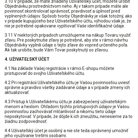
3.10 V prípade, že máte zriadený Užívateľský účet, môžete urobiť
Objednávku prostredníctvom neho. Aj v takom prípade máte ale
povinnosť skontrolovať správnosť, pravdivosť a úplnosť pred
vyplnených údajov. Spôsob tvorby Objednávky je však totožný, ako
v prípade kupujúceho bez Užívateľského účtu, výhodou však je, že
nie je potrebné opakovane vyplňovať Vaše identifikačné údaje.
3.11 V niektorých prípadoch umožňujeme na nákup Tovaru využiť
zľavu. Pre poskytnutie zľavy je potrebné, aby ste v rámci návrhu
Objednávky vyplnili údaje o tejto zľave do vopred určeného poľa.
Ak tak urobíte, bude Vám Tovar poskytnutý so zľavou.
4. UŽIVATEĽSKÝ ÚČET
4.1 Na základe Vašej registrácie v rámci E-shopu môžete
pristupovať do svojho Užívateľského účtu.
4.2 Pri registrácii Užívateľského účtu je Vašou povinnosťou uviesť
správne a pravdivo všetky zadávané údaje a v prípade zmeny ich
aktualizovať.
4.3 Prístup k Užívateľskému účtu je zabezpečený užívateľským
menom a heslom. Ohľadom týchto prístupových údajov je Vašou
povinnosťou zachovávať mlčanlivosť a nikomu tieto údaje
neposkytovať. V prípade, že dôjde k ich zneužitiu, nenesieme za to
žiadnu zodpovednosť.
4.4 Užívateľský účet je osobný a nie ste teda oprávnený umožniť
jeho využívanie tretími osobami.