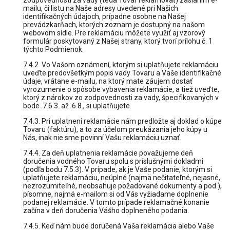
zodpovednosti za vady (teda Tovar reklamovať) zaslaním e-
mailu, či listu na Naše adresy uvedené pri Našich
identifikačných údajoch, prípadne osobne na Našej
prevádzkarňach, ktorých zoznam je dostupný na našom
webovom sídle. Pre reklamáciu môžete využiť aj vzorový
formulár poskytovaný z Našej strany, ktorý tvorí prílohu č. 1
týchto Podmienok.
7.4.2. Vo Vašom oznámení, ktorým si uplatňujete reklamáciu
uveďte predovšetkým popis vady Tovaru a Vaše identifikačné
údaje, vrátane e-mailu, na ktorý mate záujem dostať
vyrozumenie o spôsobe vybavenia reklamácie, a tiež uveďte,
ktorý z nárokov zo zodpovednosti za vady, špecifikovaných v
bode .7.6.3. až .6.8., si uplatňujete.
7.4.3. Pri uplatnení reklamácie nám predložte aj doklad o kúpe
Tovaru (faktúru), a to za účelom preukázania jeho kúpy u
Nás, inak nie sme povinní Vašu reklamáciu uznať.
7.4.4. Za deň uplatnenia reklamácie považujeme deň
doručenia vodného Tovaru spolu s príslušnými dokladmi
(podľa bodu 7.5.3). V prípade, ak je Vaše podanie, ktorým si
uplatňujete reklamáciu, neúplné (najmä nečitateľné, nejasné,
nezrozumiteľné, neobsahuje požadované dokumenty a pod.),
písomne, najmä e-mailom si od Vás vyžiadame doplnenie
podanej reklamácie. V tomto prípade reklamačné konanie
začína v deň doručenia Vášho doplneného podania.
7.4.5. Keď nám bude doručená Vaša reklamácia alebo Vaše