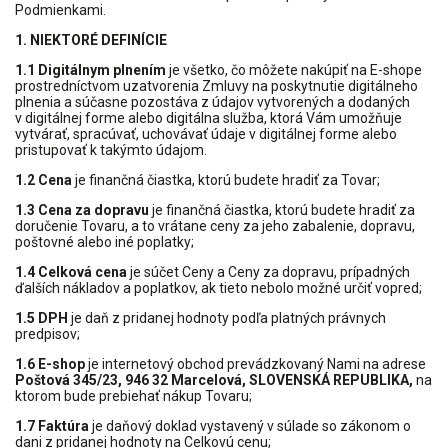
Podmienkami.
1. NIEKTORÉ DEFINÍCIE
1.1 Digitálnym plnením
je všetko, čo môžete nakúpiť na E-shope
prostredníctvom uzatvorenia Zmluvy na poskytnutie digitálneho
plnenia a súčasne pozostáva z údajov vytvorených a dodaných
v digitálnej forme alebo digitálna služba, ktorá Vám umožňuje
vytvárať, spracúvať, uchovávať údaje v digitálnej forme alebo
pristupovať k takýmto údajom.
1.2 Cena
je finančná čiastka, ktorú budete hradiť za Tovar;
1.3 Cena za dopravu
je finančná čiastka, ktorú budete hradiť za
doručenie Tovaru, a to vrátane ceny za jeho zabalenie, dopravu,
poštovné alebo iné poplatky;
1.4 Celková cena
je súčet Ceny a Ceny za dopravu, prípadných
ďalších nákladov a poplatkov, ak tieto nebolo možné určiť vopred;
1.5 DPH
je daň z pridanej hodnoty podľa platných právnych
predpisov;
1.6 E-shop
je internetový obchod prevádzkovaný Nami na adrese
Poštová 345/23, 946 32 Marcelová, SLOVENSKÁ REPUBLIKA,
na
ktorom bude prebiehať nákup Tovaru;
1.7 Faktúra
je daňový doklad vystavený v súlade so zákonom o
dani z pridanej hodnoty na Celkovú cenu;