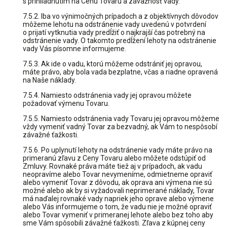
s prihliadnutím na Cenu Tovaru a závažnosť vady.
7.5.2. Iba vo výnimočných prípadoch a z objektívnych dôvodov
môžeme lehotu na odstránenie vady uvedenú v potvrdení
o prijatí vytknutia vady predĺžiť o najkrajší čas potrebný na
odstránenie vady. O takomto predĺžení lehoty na odstránenie
vady Vás písomne informujeme.
7.5.3. Ak ide o vadu, ktorú môžeme odstrániť jej opravou,
máte právo, aby bola vada bezplatne, včas a riadne opravená
na Naše náklady.
7.5.4. Namiesto odstránenia vady jej opravou môžete
požadovať výmenu Tovaru.
7.5.5. Namiesto odstránenia vady Tovaru jej opravou môžeme
vždy vymeniť vadný Tovar za bezvadný, ak Vám to nespôsobí
závažné ťažkosti.
7.5.6. Po uplynutí lehoty na odstránenie vady máte právo na
primeranú zľavu z Ceny Tovaru alebo môžete odstúpiť od
Zmluvy. Rovnaké práva máte tiež aj v prípadoch, ak vadu
neopravíme alebo Tovar nevymeníme, odmietneme opraviť
alebo vymeniť Tovar z dôvodu, ak oprava ani výmena nie sú
možné alebo ak by si vyžadovali neprimerané náklady, Tovar
má naďalej rovnaké vady napriek jeho oprave alebo výmene
alebo Vás informujeme o tom, že vadu nie je možné opraviť
alebo Tovar vymeniť v primeranej lehote alebo bez toho aby
sme Vám spôsobili závažné ťažkosti. Zľava z kúpnej ceny