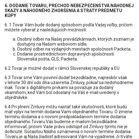
6. DODANIE TOVARU, PRECHOD NEBEZPEČENSTVA NÁHODNEJ
SKAZY A NÁHODNÉHO ZHORŠENIA A STRATY PREDMETU
KÚPY
6. 1 Tovar Vám bude dodaný spôsobom podľa Vašej voľby, pričom
môžete vyberať z nasledujúcich možností:
Osobný odber na Našej prevádzkárniach, ktorých zoznam je
dostupný na Našom webovom sídle;
Osobný odber na výdajných miestach spoločnosti Packeta;
Dodanie prostredníctvom dopravných spoločností
Slovenská pošta, GLS, Packeta.
6.2 Tovar je možné dodať v rámci Slovenskej republiky a EU.
6.3 Tovar sme Vám povinní dodať bezodkladne, najneskôr však
v lehote 30 dní odo dňa uzavretia Zmluvy, pokiaľ sa nedohodneme
inak. Tovar s digitálnymi prvkami sa považuje za dodaný
okamihom, keď Vám bol odoslaný na Váš e-mail uvedený v
objednávke.
6.4 Pri plnení Zmluvy môžu nastať také skutočnosti, ktoré budú
mať vplyv na termín dodania Vami objednaného Tovaru. O zmene
termínu dodania a o novom predpokladanom termíne dodania
objednaného Tovaru Vás budeme e-mailom bezodkladne
informovať, pričom Vaše právo odstúpiť od Zmluvy týmto nie je
dotknuté. Súčasťou Nášho oznámenia o novom termíne dodania
Tovaru je aj Naša žiadosť adresovaná Vám na vyjadrenie, či trváte