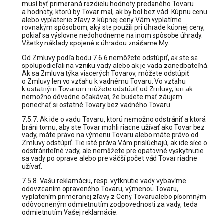
musí byť primeraná rozdielu hodnoty predaného Tovaru
a hodnoty, ktorú by Tovar mal, ak by bol bez vád. Kúpnu cenu
alebo vyplatenie zľavy z kúpnej ceny Vám vyplatíme
rovnakým spôsobom, aký ste použili pri úhrade kúpnej ceny,
pokiaľ sa výslovne nedohodneme na inom spôsobe úhrady.
Všetky náklady spojené s úhradou znášame My.
Od Zmluvy podľa bodu 7.6.6 nemôžete odstúpiť, ak ste sa
spolupodieľali na vzniku vady alebo ak je vada zanedbateľná.
Ak sa Zmluva týka viacerých Tovarov, môžete odstúpiť
o Zmluvy len vo vzťahu k vadnému Tovaru. Vo vzťahu
k ostatným Tovarom môžete odstúpiť od Zmluvy, len ak
nemožno dôvodne očakávať, že budete mať záujem
ponechať si ostatné Tovary bez vadného Tovaru
7.5.7. Ak ide o vadu Tovaru, ktorú nemožno odstrániť a ktorá
bráni tomu, aby ste Tovar mohli riadne užívať ako Tovar bez
vady, máte právo na výmenu Tovaru alebo máte právo od
Zmluvy odstúpiť. Tie isté práva Vám prislúchajú, ak ide síce o
odstrániteľné vady, ale nemôžete pre opätovné vyskytnutie
sa vady po oprave alebo pre väčší počet vád Tovar riadne
užívať.
7.5.8. Vašu reklamáciu, resp. vytknutie vady vybavíme
odovzdaním opraveného Tovaru, výmenou Tovaru,
vyplatením primeranej zľavy z Ceny Tovarualebo písomným
odôvodneným odmietnutím zodpovednosti za vady, teda
odmietnutím Vašej reklamácie.