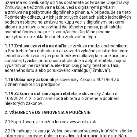
uzavretá vo chvíli, kedy od Nás dostanete potvrdenie Objednávky.
Zmluvou je tiež zmluva na kúpu veci s digitálnymi prvkami
a zmluva na poskytnutie digitálneho plnenia. V prípade, že sa tieto
Podmienky odkazujú v ich jednotlivých častiach alebo jednotlivých
bodoch osobitne na zmluvu na kúpu veci s digitálnymi prvkami
alebo na zmluvu o poskytnutí digitálneho plnenia, platí takáto
osobitná úprava iba pre Tovar a/alebo Digitálne plnenie
poskytnuté na základe daného zmluvného typu.
1.17 Zmluva uzavretá na diaľku
je zmluva medzi obchodníkom
a Spotrebiteľom dohodnutá a uzavretá výlučne prostredníctvom
jedného alebo viacerých prostriedkov diaľkovej komunikácie bez
súčasnej fyzickej prítomnosti obchodníka a Spotrebiteľa, najmä
využitím online rozhrania, elektronickej pošty, telefónu, faxu,
adresného listu alebo ponukového katalógu (“Zmluva“).
1.18 Občiansky zákonník
je slovenský Zákon č. 40/1964 Zb.
v znení neskorších predpisov.
1.19 Zákon na ochranu spotrebiteľa
je slovenský Zákon č.
108/2024 Z. z. o ochrane spotrebiteľa a o zmene a doplnení
niektorých zákonov.
2. VŠEOBECNÉ USTANOVENIA A POUČENIE
2.1 Kúpa Tovaru je možná len cez
www.milva.sk
2.2 Pri nákupe Tovaru je Vašou povinnosťou poskytnúť Nám všetky
informácie správne, úplne a pravdivo. Informácie, ktoré ste Nám