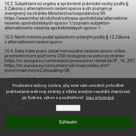
10.2. Subjektami sú orgány a oprávnené právnické osoby podľa §
3 Zákona o alternatívnom riešení sporov a ich zoznam je
zverejnený na stránke Ministerstva hospodárstva SR.
https://www.mhsr.sk/obchod/ochrana-spotrebitela/alternativne-
riesenie-spotrebitelskych-sporov-1/zoznam-subjektov-
alternativneho-riesenia-spotrebitelskych-sporov-1
.
10.3. Návrh môžete podať spôsobom určeným podľa § 12 Zákona
o alternatívnom riešení sporov.
10.4. Ďalej máte právo začať mimosúdne riešenie sporov online
prostredníctvom platformy OSR dostupnej na webovej stránke
https://ec.europa.eu/commission/presscorner/detail/sk/IP_16_297
,
https://ec.europa.eu/consumers/odr/main/index.cfm?
event=main.home2.show&lng=SK
.
11. ZÁVEREČNÉ USTANOVENIA
Používame súbory cookie, aby sme vám umožnili pohodlné
11.1. Všetku písomnú korešpondenciu si s Vami budeme
prehliadanie webovej stránky a vďaka analýze neustále zlepšovali
doručovať elektronickou poštou. Naša e-mailová adresa je
jej funkcie, výkon a použiteľnosť.
Viac informácií
uvedená pri Našich identifikačných údajoch. My budeme doručovať
korešpondenciu na Vašu e-mailovú adresu uvedenú v Zmluve,
v Užívateľskom účte alebo cez ktorú ste nás kontaktovali.
Nastavenie
11.2. Zmluvu je možné meniť len na základe našej písomnej
Súhlasím
dohody. My sme však oprávnení zmeniť a doplniť tieto Podmienky,
táto zmena sa však nedotkne už uzatvorených Zmlúv, ale len
Zmlúv, ktoré budú uzavreté po účinnosti tejto zmeny. Informácie