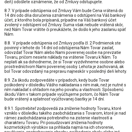
deň) odošlete oznámenie, že od Zmluvy odstupujete.
8.7. V prípade odstúpenia od Zmluvy Vám bude Cena vrátená do
14 dní odo dňa doručenia oznámenia o odstúpení na Váš bankový
účet, z ktorého bola pripísaná, prípadne na Váš bankový účet
zvolený v odstúpení od Zmluvy. Suma však nebude vrátená skôr,
než Nám Tovar vrátite či preukážete, že došlo k jeho zaslaniu späť
Nám.
8.8. V prípade odstúpenia od Zmluvy podľa čl. 2 Podmienok ste
povinný v lehote do 14 dní od odstúpenia Nám Tovar zaslať,
odovzdať Tovar Nám alebo Nami poverenej osobe na prevzatie
Tovaru, pričom nesiete náklady na vrátenie Tovaru k Nám. To
neplatí ak sa dohodneme, že si Tovar vyzdvihneme osobne alebo
prostredníctvom Nami poverenej osoby. Lehota je zachovaná, ak
bol Tovar odovzdaný na prepravu najneskôr v posledný deň lehoty.
8.9. Za škodu zodpovedáte v prípadoch, kedy bude Tovar
poškodený v dôsledku Vášho nakladania s ním inak, než je nutné s
ním nakladať s ohľadom na jeho povahu a vlastnosti. Spôsobenú
škodu Vám v takom prípade vyúčtujeme potom, čo Nám Tovar
bude vrátený a splatnosť vyúčtovanej čiastky je 14 dní.
8.9.1. Spotrebiteľ zodpovedá za zníženie hodnoty Tovaru, ktoré
vzniklo v dôsledku takého zaobchádzania s Tovarom, ktoré je nad
rámec zaobchádzania potrebného na zistenie vlastností a
charakteru Tovaru. Pri posudzovaní zníženia hodnoty
kozmetických výrobkov sa prihliada najmä na ich otvorenie,