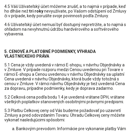
4.5 Váš Užívateľský účet môžeme zrušiť, a to najmä v prípade, keď
ho dlhšie než
tri roky
nevyužívate, po Vašom odstúpení od Zmluvy
či v prípade, kedy porušíte svoje povinnosti podľa Zmluvy.
4.6 Užívateľský účet nemusí byť dostupný nepretržite, a to najmä s
ohľadom na nevyhnutnú údržbu hardvérového a softvérového
vybavenia.
5. CENOVÉ A PLATOBNÉ PODMIENKY, VÝHRADA
VLASTNÍCKEHO PRÁVA
5.1 Cena je vždy uvedená v rámci E-shopu, v návrhu Objednávky a
v Zmluve. V prípade rozporu medzi Cenou uvedenou pri Tovare v
rámci E-shopu a Cenou uvedenou v návrhu Objednávky sa uplatní
Cena uvedená v návrhu Objednávky, ktorá bude vždy totožná s
cenou v Zmluve. V rámci návrhu Objednávky je tiež uvedená Cena
za dopravu, prípadne podmienky, kedy je doprava zadarmo.
5.2 Celková cena podľa bodu 1.4 je uvedená vrátane DPH, vrátane
všetkých poplatkov stanovených osobitnými právnymi predpismi.
5.3 Platbu Celkovej ceny od Vás budeme požadovať po uzavretí
Zmluvy a pred odovzdaním Tovaru. Úhradu Celkovej ceny môžete
vykonať nasledujúcimi spôsobmi:
Bankovým prevodom. Informácie pre vykonanie platby Vám