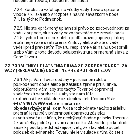
neúplnosti Tovaru, nebudeme prihliadať.
7.2.4. Záruka sa vzťahuje na všetky vady Tovaru opísané
v bode 7.2.. a/alebo v rozpore s naším záväzkom v bode
7.1.1a. týchto Podmienok.
7.2.5. Nie ste oprávnený uplatniť si právo zo zodpovednosti za
vadu v prípade, ak za vady nezodpovedáme v zmysle bodu
7.1.5. týchto Podmienok alebo podľa právnej úpravy platnej
a účinnej v čase uzatvorenia Zmluvy alebo ak ste o vade
vedeli pred prevzatím Tovaru, resp. sme Vás na ňu upozornili
alebo Vám z toho dôvodu bola poskytnutá primeraná zľava z
Ceny Tovaru.
7.3 PODMIENKY UPLATNENIA PRÁVA ZO ZODPOVEDNOSTI ZA
VADY (REKLAMÁCIE) OSOBITNE PRE SPOTREBITEĽOV
7.3.1 Ak je Vám Tovar dodaný v porušenom alebo
poškodenom obale alebo je zásielka zjavne príliš ľahká,
odporúčame Vám, aby ste takýto Tovar od dopravnej
spoločnosti nepreberali a aby ste nám túto
skutočnosť bezodkladne oznámili na telefónnom čísle
+421949176999
alebo e-mailom na
objednavky@gmail.com
Ak sa rozhodnete takúto zásielku
prebrať, je nutné v prítomnosti dopravcu zásielku
skontrolovať a uistiť sa, že nechýbajú žiadne položky Tovaru a
že sú všetky položky Tovaru v poriadku. Ak zistíte, pri kontrole
zásielky podľa predchádzajúcej vety, že stav alebo počet
položiek objednaného Tovaru nie je v súlade s tým, čo ste si