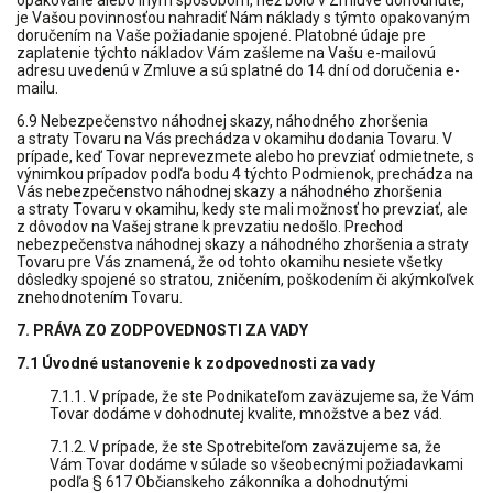
opakovane alebo iným spôsobom, než bolo v Zmluve dohodnuté,
je Vašou povinnosťou nahradiť Nám náklady s týmto opakovaným
doručením na Vaše požiadanie spojené. Platobné údaje pre
zaplatenie týchto nákladov Vám zašleme na Vašu e-mailovú
adresu uvedenú v Zmluve a sú splatné do 14 dní od doručenia e-
mailu.
6.9 Nebezpečenstvo náhodnej skazy, náhodného zhoršenia
a straty Tovaru na Vás prechádza v okamihu dodania Tovaru. V
prípade, keď Tovar neprevezmete alebo ho prevziať odmietnete, s
výnimkou prípadov podľa bodu 4 týchto Podmienok, prechádza na
Vás nebezpečenstvo náhodnej skazy a náhodného zhoršenia
a straty Tovaru v okamihu, kedy ste mali možnosť ho prevziať, ale
z dôvodov na Vašej strane k prevzatiu nedošlo. Prechod
nebezpečenstva náhodnej skazy a náhodného zhoršenia a straty
Tovaru pre Vás znamená, že od tohto okamihu nesiete všetky
dôsledky spojené so stratou, zničením, poškodením či akýmkoľvek
znehodnotením Tovaru.
7. PRÁVA ZO ZODPOVEDNOSTI ZA VADY
7.1 Úvodné ustanovenie k zodpovednosti za vady
7.1.1. V prípade, že ste Podnikateľom zaväzujeme sa, že Vám
Tovar dodáme v dohodnutej kvalite, množstve a bez vád.
7.1.2. V prípade, že ste Spotrebiteľom zaväzujeme sa, že
Vám Tovar dodáme v súlade so všeobecnými požiadavkami
podľa § 617 Občianskeho zákonníka a dohodnutými