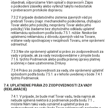
objednali, odporúčame Vám spísať s dopravcom Zápis
o poškodení zásielky alebo vytknúť takýto nedostatok
v preberacom protokole dopravcu.
7.3.2 V prípade dodatočného zistenia zjavných vád po
prebratí Tovaru (napr. mechanického poškodenia, chýbajúci
Tovar alebo jeho položky, nesprávny Tovar alebo jeho
položky) Vás žiadame bez zbytočného odkladu uplatniť
reklamáciu spôsobom podľa bodu 7.5.1. nižšie. Neskoršie
uplatnenú reklamáciu z dôvodu zjavných vád na Tovare,
vrátane vady spočívajúcej v neúplnosti Tovaru, sme oprávnení
odmietnuť.
7.3.3 Nie ste oprávnený uplatniť si právo zo zodpovednosti za
vady v prípade, ak za vady nezodpovedáme v zmysle bodu
7.1.6. týchto Podmienok alebo podľa právnej úpravy platnej
a účinnej v čase uzatvorenia Zmluvy.
7.3.4 Právo zo zodpovednosti za vady, ste oprávnený uplatniť
spôsobom podľa bodu 7.5.1. a v lehote uvedenej v bode 7.4.1
týchto Podmienok.
7.4. UPLATNENIE PRÁVA ZO ZODPOVEDNOSTI ZA VADY
(REKLAMÁCIE)
7.4.1. V prípade, že bude mať Tovar vadu, teda najmä ak
nebude splnená niektorá z podmienok podľa bodu 7.1 .,
môžete Nám takú vadu oznámiť a uplatniť práva zo