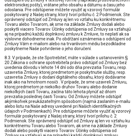
odstúpení od zmluvy v textovej forme (napríklad prostredníctvom
elektronickej pošty), vrátane jeho obsahu a dátumu a času jeho
odoslania. Pre odstúpenie môžete využiť aj vzorový formulár
poskytovaný z Našej strany, ktorý tvorí prílohu č. 2 Podmienok. Ste
oprávnený odstúpiť od Zmluvy aj len vo vzťahu ku konkrétnemu
Tovaru alebo Tovarom, ak sme na základe Zmluvy dodali alebo
poskytli viacero Tovarov. Účinky odstúpenia od Zmluvy sa vzťahujú
aj na prípadnú každú doplnkovú zmluvu k Zmluve, to neplatí ak sa
výslovne dohodneme inak. Po obdŕžaní oznámenia o odstúpení od
Zmluvy Vám e-mailom alebo na trvanlivom médiu bezodkladne
poskytneme Naše potvrdenie o jeho doručení.
8.3. V prípade, že ste Spotrebiteľ, máte v súlade s ustanovením §
20 Zákona o ochrane spotrebiteľa právo odstúpiť od Zmluvy bez
uvedenia dôvodu v lehote 14 dní odo dňa prevzatia Tovaru, resp.
uzavretia Zmluvy, ktorej predmetom je poskytnutie služby, resp.
uzavretia Zmluvy o dodaní digitálneho obsahu, ktorý dodávame
inak ako na hmotnom nosiči . V prípade, že sme uzavreli Zmluvu,
ktorej predmetom je niekoľko druhov Tovaru alebo dodanie
niekoľkých častí Tovaru, začína táto lehota plynúť až dňom
prevzatia poslednej časti Tovaru. Od Zmluvy môžete odstúpiť
akýmkoľvek preukázateľným spôsobom (najmä zaslaním e-mailu
alebo listu na Naše adresy uvedené pri Našich identifikačných
údajoch v Podmienkach). Pre odstúpenie môžete využiť aj vzorový
formulár poskytovaný z Našej strany, ktorý tvorí prílohu č. 2
Podmienok. Ste oprávnený odstúpiť od Zmluvy aj len vo vzťahu ku
konkrétnemu Tovaru alebo Tovarom, ak sme na základe Zmluvy
dodali alebo poskytli viacero Tovarov. Účinky odstúpenia od
Zmluvy sa vzťahujú aj na prípadnú každú doplnkovú zmluvu