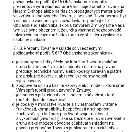
požiadavkami podľa § 616 Občianskeho zákonníka
prezentovanými vlastnosťami Vami objednaného Tovaru na
Našom E-shope alebo na Našich propagačných materiáloch
vo vzťahu k dodávaného Tovaru, a bez vád. Tovar nemusí byť
v súlade so všeobecnými požiadavkami podľa § 617
Občianskeho zákonníka, ak pri uzatvorení Zmluvy sme Vás s
tým výslovne oboznámili, že určitá vlastnosť nezodpovedá
takým všeobecným požiadavkám a vy ste s tým výslovne a
osobitne súhlasili.
7.1.3. Predaný Tovar je v súlade so všeobecnými
požiadavkami podľa § 617 Občianskeho zákonníka ak:
je vhodný na všetky účely, na ktoré sa Tovar rovnakého
druhu bežne používa s prihliadnutím najmä na právne
predpisy, technické normy alebo kódexy správania platné
pre príslušné odvetvie, ak technické normy neboli
vypracované;
zodpovedá opisu a kvalite vzorky alebo modelu, ktoré sme
Vám sprístupnili pred uzavretím Zmluvy;
je dodaný s príslušenstvom, obalom a návodmi, ktoré
môžete dôvodne očakávať;
je dodaný v množstve, kvalite a s vlastnosťami vrátane
funkčnosti, kompatibility, bezpečnosti a schopnosti
zachovať si pri bežnom používaní svoju funkčnosť
a výkonnosť (životnosť), aké sú bežné pre Tovar rovnakého
druhu a aké môžete dôvodne očakávať vzhľadom na
povahu predaného Tovaru s prihliadnutím na akékoľvek