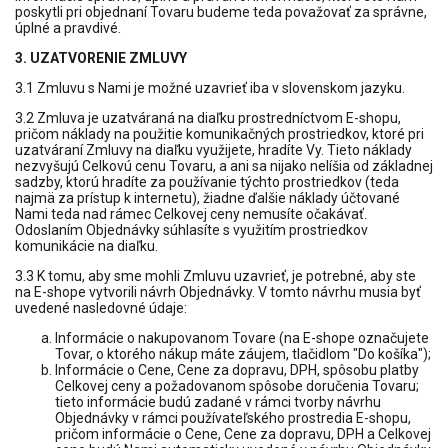
poskytli pri objednaní Tovaru budeme teda považovať za správne,
úplné a pravdivé.
3. UZATVORENIE ZMLUVY
3.1 Zmluvu s Nami je možné uzavrieť iba v slovenskom jazyku.
3.2 Zmluva je uzatváraná na diaľku prostredníctvom E-shopu,
pričom náklady na použitie komunikačných prostriedkov, ktoré pri
uzatváraní Zmluvy na diaľku využijete, hradíte Vy. Tieto náklady
nezvyšujú Celkovú cenu Tovaru, a ani sa nijako nelíšia od základnej
sadzby, ktorú hradíte za používanie týchto prostriedkov (teda
najmä za prístup k internetu), žiadne ďalšie náklady účtované
Nami teda nad rámec Celkovej ceny nemusíte očakávať.
Odoslaním Objednávky súhlasíte s využitím prostriedkov
komunikácie na diaľku.
3.3 K tomu, aby sme mohli Zmluvu uzavrieť, je potrebné, aby ste
na E-shope vytvorili návrh Objednávky. V tomto návrhu musia byť
uvedené nasledovné údaje:
Informácie o nakupovanom Tovare (na E-shope označujete
Tovar, o ktorého nákup máte záujem, tlačidlom "Do košíka");
Informácie o Cene, Cene za dopravu, DPH, spôsobu platby
Celkovej ceny a požadovanom spôsobe doručenia Tovaru;
tieto informácie budú zadané v rámci tvorby návrhu
Objednávky v rámci používateľského prostredia E-shopu,
pričom informácie o Cene, Cene za dopravu, DPH a Celkovej