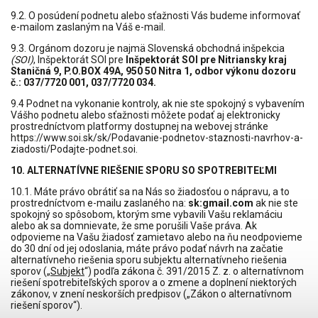
9.2. O posúdení podnetu alebo sťažnosti Vás budeme informovať
e-mailom zaslaným na Váš e-mail.
9.3. Orgánom dozoru je najmä Slovenská obchodná inšpekcia
(SOI)
, Inšpektorát SOI pre
Inšpektorát SOI pre Nitriansky kraj
Staničná 9, P.O.BOX 49A, 950 50 Nitra 1
,
odbor výkonu dozoru
č.: 037/7720 001, 037/7720 034
.
9.4 Podnet na vykonanie kontroly, ak nie ste spokojný s vybavením
Vášho podnetu alebo sťažnosti môžete podať aj elektronicky
prostredníctvom platformy dostupnej na webovej stránke
https://www.soi.sk/sk/Podavanie-podnetov-staznosti-navrhov-a-
ziadosti/Podajte-podnet.soi
.
10. ALTERNATÍVNE RIEŠENIE SPORU SO SPOTREBITEĽMI
10.1. Máte právo obrátiť sa na Nás so žiadosťou o nápravu, a to
prostredníctvom e-mailu zaslaného na:
sk:gmail.com
ak nie ste
spokojný so spôsobom, ktorým sme vybavili Vašu reklamáciu
alebo ak sa domnievate, že sme porušili Vaše práva. Ak
odpovieme na Vašu žiadosť zamietavo alebo na ňu neodpovieme
do 30 dní od jej odoslania, máte právo podať návrh na začatie
alternatívneho riešenia sporu subjektu alternatívneho riešenia
sporov („
Subjekt
“) podľa zákona č. 391/2015 Z. z. o alternatívnom
riešení spotrebiteľských sporov a o zmene a doplnení niektorých
zákonov, v znení neskorších predpisov („Zákon o alternatívnom
riešení sporov“).