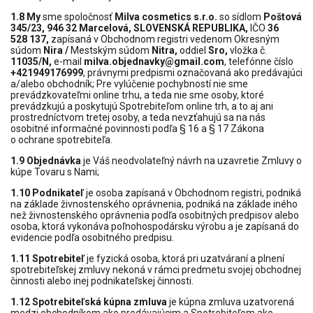
1.8 My
sme spoločnosť
Milva cosmetics s.r.o.
so sídlom
Poštová
345/23, 946 32 Marcelová, SLOVENSKÁ REPUBLIKA,
IČO
36
528 137,
zapísaná v Obchodnom registri vedenom Okresným
súdom
Nira /
Mestským súdom
Nitra,
oddiel
Sro,
vložka č.
11035/N,
e-mail
milva.objednavky@gmail.com
, telefónne číslo
+421949176999
, právnymi predpismi označovaná ako predávajúci
a/alebo obchodník; Pre vylúčenie pochybností nie sme
prevádzkovateľmi online trhu, a teda nie sme osoby, ktoré
prevádzkujú a poskytujú Spotrebiteľom online trh, a to aj ani
prostredníctvom tretej osoby, a teda nevzťahujú sa na nás
osobitné informačné povinnosti podľa § 16 a § 17 Zákona
o ochrane spotrebiteľa.
1.9 Objednávka
je Váš neodvolateľný návrh na uzavretie Zmluvy o
kúpe Tovaru s Nami;
1.10 Podnikateľ
je osoba zapísaná v Obchodnom registri, podniká
na základe živnostenského oprávnenia, podniká na základe iného
než živnostenského oprávnenia podľa osobitných predpisov alebo
osoba, ktorá vykonáva poľnohospodársku výrobu a je zapísaná do
evidencie podľa osobitného predpisu.
1.11 Spotrebiteľ
je fyzická osoba, ktorá pri uzatváraní a plnení
spotrebiteľskej zmluvy nekoná v rámci predmetu svojej obchodnej
činnosti alebo inej podnikateľskej činnosti.
1.12 Spotrebiteľská kúpna zmluva
je kúpna zmluva uzatvorená