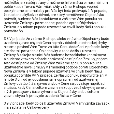
než koľko je z našej strany umožnené. Informáciu o maximálnom
počte kusov Tovaru Vám však vždy v rámci E-shopu vopred
poskytneme a nemala by pre Vás byť teda prekvapivá. V prípade,
že nastane akýkoľvek dôvod, pre ktorý nemôžeme Objednávku
potvrdiť, budeme Vás kontaktovať a zašleme Vám ponuku na
uzavretie Zmluvy v pozmenenej podobe oproti Objednávke.
Zmluva je v takom prípade uzavretá vo chvíli, kedy Našu ponuku
potvrdíte Vy.
3.8 V prípade, že v rámci E-shopu alebo v návrhu Objednávky bude
uvedená zjavne chybná Cena najmä v dôsledku technickej chyby,
nie sme povinní Vám Tovar za túto Cenu dodať ani v prípade, kedy
ste dostali potvrdenie Objednávky, a teda došlo k uzavretiu
Zmluvy. V takejto situácii Vás budeme bezodkladne kontaktovať
a budeme v takom prípade oprávnení odstúpiť od Zmluvy, pričom
toto odstúpenie od Zmluvy Vám zašleme spolu s ponukou na
uzatvorenie novej Zmluvy v zmenenej podobe oproti Objednávke.
Nová Zmluva je v takom prípade uzavretá vo chvíli, kedy Našu
ponuku potvrdíte Vy. V prípade, že Našu ponuku nepotvrdíte ani v
lehote 3 dní od jej odoslania, sme oprávnení od uzatvorenej
Zmluvy odstúpiť. Za zjavnú chybu v Cene sa považuje napríklad
situácia, kedy Cena celkom zjavne nezodpovedá obvyklej cene u
iných predajcov v čase vytvorenia Objednávky alebo celkom
zjavne chýba či je navyše uvedená číslica v Cene.
3.9 V prípade, kedy dôjde k uzavretiu Zmluvy, Vám vzniká záväzok
na zaplatenie Celkovej ceny.