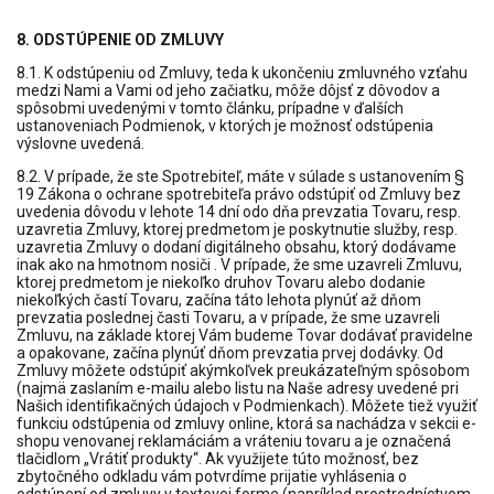
8. ODSTÚPENIE OD ZMLUVY
8.1. K odstúpeniu od Zmluvy, teda k ukončeniu zmluvného vzťahu
medzi Nami a Vami od jeho začiatku, môže dôjsť z dôvodov a
spôsobmi uvedenými v tomto článku, prípadne v ďalších
ustanoveniach Podmienok, v ktorých je možnosť odstúpenia
výslovne uvedená.
8.2. V prípade, že ste Spotrebiteľ, máte v súlade s ustanovením §
19 Zákona o ochrane spotrebiteľa právo odstúpiť od Zmluvy bez
uvedenia dôvodu v lehote 14 dní odo dňa prevzatia Tovaru, resp.
uzavretia Zmluvy, ktorej predmetom je poskytnutie služby, resp.
uzavretia Zmluvy o dodaní digitálneho obsahu, ktorý dodávame
inak ako na hmotnom nosiči . V prípade, že sme uzavreli Zmluvu,
ktorej predmetom je niekoľko druhov Tovaru alebo dodanie
niekoľkých častí Tovaru, začína táto lehota plynúť až dňom
prevzatia poslednej časti Tovaru, a v prípade, že sme uzavreli
Zmluvu, na základe ktorej Vám budeme Tovar dodávať pravidelne
a opakovane, začína plynúť dňom prevzatia prvej dodávky. Od
Zmluvy môžete odstúpiť akýmkoľvek preukázateľným spôsobom
(najmä zaslaním e-mailu alebo listu na Naše adresy uvedené pri
Našich identifikačných údajoch v Podmienkach). Môžete tiež využiť
funkciu odstúpenia od zmluvy online, ktorá sa nachádza v sekcii e-
shopu venovanej reklamáciám a vráteniu tovaru a je označená
tlačidlom „Vrátiť produkty“. Ak využijete túto možnosť, bez
zbytočného odkladu vám potvrdíme prijatie vyhlásenia o