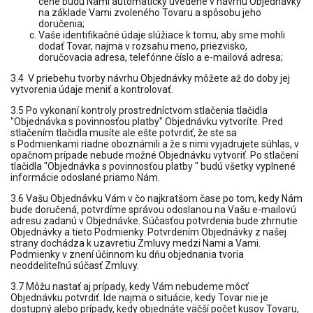
cene budú Nami automaticky uvedené v návrhu Objednávky
na základe Vami zvoleného Tovaru a spôsobu jeho
doručenia;
Vaše identifikačné údaje slúžiace k tomu, aby sme mohli
dodať Tovar, najmä v rozsahu meno, priezvisko,
doručovacia adresa, telefónne číslo a e-mailová adresa;
3.4 V priebehu tvorby návrhu Objednávky môžete až do doby jej
vytvorenia údaje meniť a kontrolovať.
3.5 Po vykonaní kontroly prostredníctvom stlačenia tlačidla
"Objednávka s povinnosťou platby" Objednávku vytvoríte. Pred
stlačením tlačidla musíte ale ešte potvrdiť, že ste sa
s Podmienkami riadne oboznámili a že s nimi vyjadrujete súhlas, v
opačnom prípade nebude možné Objednávku vytvoriť. Po stlačení
tlačidla "Objednávka s povinnosťou platby " budú všetky vyplnené
informácie odoslané priamo Nám.
3.6 Vašu Objednávku Vám v čo najkratšom čase po tom, kedy Nám
bude doručená, potvrdíme správou odoslanou na Vašu e-mailovú
adresu zadanú v Objednávke. Súčasťou potvrdenia bude zhrnutie
Objednávky a tieto Podmienky. Potvrdením Objednávky z našej
strany dochádza k uzavretiu Zmluvy medzi Nami a Vami.
Podmienky v znení účinnom ku dňu objednania tvoria
neoddeliteľnú súčasť Zmluvy.
3.7 Môžu nastať aj prípady, kedy Vám nebudeme môcť
Objednávku potvrdiť. Ide najmä o situácie, kedy Tovar nie je
dostupný alebo prípady, kedy objednáte väčší počet kusov Tovaru,