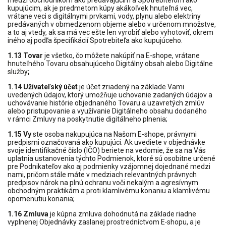
medzi obchodníkom ako predávajúcim a Spotrebiteľom ako
kupujúcim, ak je predmetom kúpy akákoľvek hnuteľná vec,
vrátane veci s digitálnymi prvkami, vody, plynu alebo elektriny
predávaných v obmedzenom objeme alebo v určenom množstve,
a to aj vtedy, ak sa má vec ešte len vyrobiť alebo vyhotoviť, okrem
iného aj podľa špecifikácií Spotrebiteľa ako kupujúceho.
1.13 Tovar
je všetko, čo môžete nakúpiť na E-shope, vrátane
hnuteľného Tovaru obsahujúceho Digitálny obsah alebo Digitálne
služby
;
1.14 Užívateľský účet
je účet zriadený na základe Vami
uvedených údajov, ktorý umožňuje uchovanie zadaných údajov a
uchovávanie histórie objednaného Tovaru a uzavretých zmlúv
alebo pristupovanie a využívanie Digitálneho obsahu dodaného
v rámci Zmluvy na poskytnutie digitálneho plnenia;
1.15 Vy
ste osoba nakupujúca na Našom E-shope, právnymi
predpismi označovaná ako kupujúci. Ak uvediete v objednávke
svoje identifikačné číslo (IČO) beriete na vedomie, že sa na Vás
uplatnia ustanovenia týchto Podmienok, ktoré sú osobitne určené
pre Podnikateľov ako aj podmienky vzájomnej dojednané medzi
nami, pričom stále máte v medziach relevantných právnych
predpisov nárok na plnú ochranu voči nekalým a agresívnym
obchodným praktikám a proti klamlivému konaniu a klamlivému
opomenutiu konania;
1.16 Zmluva
je kúpna zmluva dohodnutá na základe riadne
vyplnenej Objednávky zaslanej prostredníctvom E‑shopu, a je