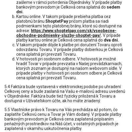
zašleme v rámci potvrdenia Objednávky. V prípade platby
bankovým prevodom je Celková cena splatná do
sedem
dni.
Kartou online. V takom prípade prebieha platba cez
platobnú bránu
ShoptetPay
pričom platba sa riadi
podmienkami tejto platobnej brány, ktoré sú dostupné na
adrese:
https://www.shoptetpay.com/sk/vseobecne-
obchodne-podmienky-sluzby-shoptet-pay/
.
V prípade
platby kartou online je Celková cena splatná do
dva dni.
V takom prípade dôjde k platbe pri doručení Tovaru oproti
odovzdaniu Tovaru. V prípade platby dobierkou je Celková
cena splatná pri prevzatí Tovaru.
V hotovosti pri osobnom odbere. V hotovosti je možné
hradiť Tovar v prípade prevzatia v Našej prevádzkarniach,
ktorých zoznam je dostupný na našom webovom sídle. V
prípade platby v hotovosti pri osobnom odbere je Celková
cena splatná pri prevzatí Tovaru.
5.4 Faktúra bude vystavená v elektronickej podobe po uhradení
Celkovej ceny a bude zaslaná na Vašu e-mailovú adresu uvedenú
v Objednávke. Faktúra bude tiež fyzicky priložená k Tovaru a
dostupná v Užívateľskom účte, ak ho máte zriadený.
5.5 Vlastnícke právo k Tovaru na Vás prechádza až potom, čo
zaplatíte Celkovú cenu a Tovar je Vám dodaný. V prípade platby
bankovým prevodom je Celková cena zaplatená pripísaním
peňažných prostriedkov na Náš účet, v ostatných prípadoch je
zaplatená v okamihu uskutočnenia platby.