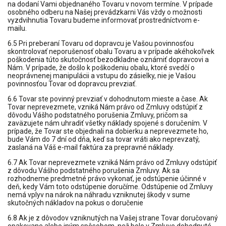
na dodaní Vami objednaného Tovaru v novom termíne. V prípade
osobného odberu na Našej prevádzkarni Vás vždy o možnosti
vyzdvihnutia Tovaru budeme informovať prostredníctvom e-
mailu.
6.5 Pri preberaní Tovaru od dopravcu je Vašou povinnosťou
skontrolovať neporušenosť obalu Tovaru a v prípade akéhokoľvek
poškodenia túto skutočnosť bezodkladne oznámiť dopravcovi a
Nám. V prípade, že došlo k poškodeniu obalu, ktoré svedčí o
neoprávnenej manipulácii a vstupu do zásielky, nie je Vašou
povinnosťou Tovar od dopravcu prevziať.
6.6 Tovar ste povinný prevziať v dohodnutom mieste a čase. Ak
Tovar neprevezmete, vzniká Nám právo od Zmluvy odstúpiť z
dôvodu Vášho podstatného porušenia Zmluvy, pričom sa
zaväzujete nám uhradiť všetky náklady spojené s doručením. V
prípade, že Tovar ste objednali na dobierku a neprevezmete ho,
bude Vám do 7 dní od dňa, keď sa tovar vráti ako neprevzatý,
zaslaná na Váš e-mail faktúra za prepravné náklady.
6.7 Ak Tovar neprevezmete vzniká Nám právo od Zmluvy odstúpiť
z dôvodu Vášho podstatného porušenia Zmluvy. Ak sa
rozhodneme predmetné právo vykonať, je odstúpenie účinné v
deň, kedy Vám toto odstúpenie doručíme. Odstúpenie od Zmluvy
nemá vplyv na nárok na náhradu vzniknutej škody v sume
skutočných nákladov na pokus o doručenie
6.8 Ak je z dôvodov vzniknutých na Vašej strane Tovar doručovaný