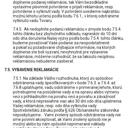
doplnenie podanej reklamácie, tak Vám bezodkladne
vystavíme písomné potvrdenie o prijatí reklamácie, resp.
potvrdenie o vytknutí vady. V potvrdení uvedieme najkratšiu
možnú lehotu určenú podľa bodu 7.6.1., v ktorej odstránime
vytknutú vadu Tovaru.
7.4.5. Ak nedoplníte podanú reklamáciu v zmysle bodu 7.5.4.
tohto článku bez zbytočného odkladu, najneskôr do 10 dní
odo dňa doručenia Našej výzvy podľa bodu 7.5.4. tohto článku,
budeme považovať Vaše podanie za neopodstatnené
a pokiaľ sú požadované chýbajúce informácie, na ktorých
doplnenie ste boli vyzvaní, nevyhnutné pre vybavenie
reklamácie, môžeme rozhodnúť, že sa takouto neúplnou
reklamáciou nebudeme zaoberať.
7.5. VYBAVENIE REKLAMÁCIE
7.5.1. Na základe Vášho rozhodnutia, ktorý zo spôsobov
odstránenia vady špecifikovaných v bode 7.6.3. a 7.6.4. až
7.6.8 uplatňujete, vadu odstránime v primeranej lehote, ktorú
potrebujeme na posúdenie vady a na opravu alebo výmenu
veci s prihliadnutím na povahu veci a povahu a závažnosť
vady, a ktorá nepresiahne viac ako 30 dní odo dňa uplatnenia
Vašej reklamácie, resp. odo dňa vytknutia vady.
Spotrebiteľskú záruku podľa § 626 Občianskeho zákonníka
neposkytujeme. . Vami zvolený spôsob odstránenia vady nie
sme povinní akceptovať, ak Vami zvolený spôsob nie je
možný alebo by nám spôsobil neprimerané náklady