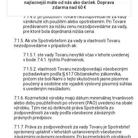
7.1.4.4.ak ste skryté vady Tovaru nevytkli včas podľa čl.
najlacnejší máte od nás ako darček. Doprava
7.3.2. týchto Podmienok;
zdarma nad 60 €
7.1.4.5. pri použitom Tovare nezodpovedáme za vady
vzniknuté ich použitím alebo opotrebením. Pri Tovare
predávanom za nižšiu cenu nezodpovedáme za vady,
pre ktoré bola dojednaná nižšia cena.
7.1.5. Ak ste Spotrebiteľom za vady a vlastnosti Tovaru
nezodpovedáme v prípadoch ak:
7.1.5.1. ste vady Tovaru nevytkli včas v lehote uvedenej
v bode 7.4.1. týchto Podmienok;
7.1.5.2. vlastnosti Tovaru nezodpovedajú všeobecným
požiadavkam podľa § 617 Občianskeho zákonníka,
pričom ste boli Nami o tejto skutočnosti jasne písomne
poučený a osobitne ste vyjadrili výslovný písomný súhlas
s uvedeným nesúladom;
7.1.6. Kozmetické výrobky majú dátum minimálnej trvanlivosti
alebo dobu použiteľnosti po otvorení (PAO) uvedenú na obale
výrobku. Tým nie sú dotknuté práva Spotrebiteľa zo
zodpovednosti za vady podľa všeobecne záväzných
právnych predpisov.
7.1.7. Práva zo zodpovednosti za vady Tovaru je Spotrebiteľ
oprávnený uplatniť v lehotách ustanovených všeobecne
záväznými právnymi predpismi. Pri kozmetických výrobkoch