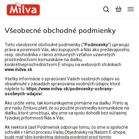
Všeobecné obchodné podmienky
Tieto všeobecné obchodné podmienky ("
Podmienky
") upravujú
práva a povinnosti Vás, ako kupujúcich a Nás ako predávajúceho,
resp. obchodníka v rámci zmluvných vzťahov uzavretých
prostredníctvom komunikácie na diaľku,
konkrétneprostredníctvom E-shopu na webových stránkach
www.milva.sk
Všetky informácie o spracúvaní Vašich osobných údajov sú
obsiahnuté v zásadách spracúvania osobných údajov, ktoré
nájdete tu:
https://www.milva.sk/podmienky-ochrany-
osobnych-udajov/
Ako určite viete, tak komunikujeme primárne na diaľku. Preto aj
pre našu Zmluvu platí, že sú použité prostriedky komunikácie na
diaľku, ktoré umožňujú, aby sme sa spolu dohodli bez súčasnej
fyzickej prítomnosti Nás a Vás.
Ak niektorá časť Podmienok odporuje tomu, čo sme si spoločne
schválili v rámci procesu Vašej Objednávky na Našom E-shope,
bude mať táto konkrétna dohoda prednosť pred týmito