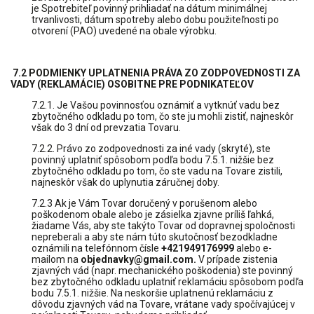
je Spotrebiteľ povinný prihliadať na dátum minimálnej
trvanlivosti, dátum spotreby alebo dobu použiteľnosti po
otvorení (PAO) uvedené na obale výrobku.
7.2 PODMIENKY UPLATNENIA PRÁVA ZO ZODPOVEDNOSTI ZA
VADY (REKLAMÁCIE) OSOBITNE PRE PODNIKATEĽOV
7.2.1. Je Vašou povinnosťou oznámiť a vytknúť vadu bez
zbytočného odkladu po tom, čo ste ju mohli zistiť, najneskôr
však do 3 dní od prevzatia Tovaru.
7.2.2. Právo zo zodpovednosti za iné vady (skryté), ste
povinný uplatniť spôsobom podľa bodu 7.5.1. nižšie bez
zbytočného odkladu po tom, čo ste vadu na Tovare zistili,
najneskôr však do uplynutia záručnej doby.
7.2.3 Ak je Vám Tovar doručený v porušenom alebo
poškodenom obale alebo je zásielka zjavne príliš ľahká,
žiadame Vás, aby ste takýto Tovar od dopravnej spoločnosti
nepreberali a aby ste nám túto skutočnosť bezodkladne
oznámili na telefónnom čísle
+421949176999
alebo e-
mailom na
objednavky@gmail.com.
V prípade zistenia
zjavných vád (napr. mechanického poškodenia) ste povinný
bez zbytočného odkladu uplatniť reklamáciu spôsobom podľa
bodu 7.5.1. nižšie. Na neskoršie uplatnenú reklamáciu z
dôvodu zjavných vád na Tovare, vrátane vady spočívajúcej v