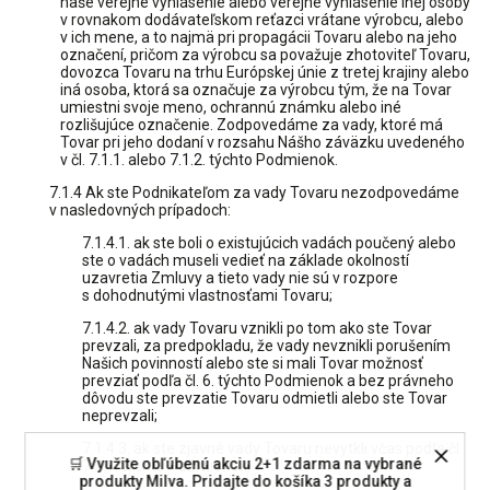
naše verejné vyhlásenie alebo verejné vyhlásenie inej osoby
v rovnakom dodávateľskom reťazci vrátane výrobcu, alebo
v ich mene, a to najmä pri propagácii Tovaru alebo na jeho
označení, pričom za výrobcu sa považuje zhotoviteľ Tovaru,
dovozca Tovaru na trhu Európskej únie z tretej krajiny alebo
iná osoba, ktorá sa označuje za výrobcu tým, že na Tovar
umiestni svoje meno, ochrannú známku alebo iné
rozlišujúce označenie. Zodpovedáme za vady, ktoré má
Tovar pri jeho dodaní v rozsahu Nášho záväzku uvedeného
v čl. 7.1.1. alebo 7.1.2. týchto Podmienok.
7.1.4 Ak ste Podnikateľom za vady Tovaru nezodpovedáme
v nasledovných prípadoch:
7.1.4.1. ak ste boli o existujúcich vadách poučený alebo
ste o vadách museli vedieť na základe okolností
uzavretia Zmluvy a tieto vady nie sú v rozpore
s dohodnutými vlastnosťami Tovaru;
7.1.4.2. ak vady Tovaru vznikli po tom ako ste Tovar
prevzali, za predpokladu, že vady nevznikli porušením
Našich povinností alebo ste si mali Tovar možnosť
prevziať podľa čl. 6. týchto Podmienok a bez právneho
dôvodu ste prevzatie Tovaru odmietli alebo ste Tovar
neprevzali;
7.1.4.3. ak ste zjavné vady Tovaru nevytkli včas podľa čl.
🛒 Využite obľúbenú akciu 2+1 zdarma na vybrané
7.3.1. týchto Podmienok;
produkty Milva. Pridajte do košíka 3 produkty a