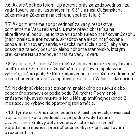
7.6. Ak ste Spotrebiteľom, Uplatnenie práv zo zodpovednosti za
vady Tovaru sa riadi ustanovením § 619 a nasl. Občianskeho
zákonníka a Zákonom na ochranu spotrebiteľa. č. “).
7.7. Ak odmietneme zodpovednosť za vady, respektíve
odmietneme Vašu reklamáciu, máte právo obrátiť sa na
akreditovanú osobu, autorizovanú osobu alebo notifikovanú osobu
(napr. znalec, autorizovaná, akreditovaná alebo notifikovaná
osoba, autorizovaný servis, vedecká inštitúcia a pod.), aby Vám
poskytla znalecký posudok alebo odborné stanovisko, ktorým
preukážete Našu zodpovednosť za vady Tovaru.
7.8. V prípade, že preukážete našu zodpovednosť za vady Tovaru
podľa bodu 7.8. máte možnosť nám vady Tovaru opakovane
vytknúť, pričom platí, že túto zodpovednosť nemôžeme odmietnuť
a teda budeme povinní za opätovne zaoberať Vašou reklamáciou.
7.9. Náklady súvisiace so získaním znaleckého posudku alebo
odborného stanoviska podľa bodu 7.8. týchto Podmienok
znášame My, avšak musíte si ich u Nás uplatniť najneskôr do 2
mesiacov od vybavenia opätovnej reklamácie.
7.10. Týmto sme Vás riadne poučili o Vašich právach, súvisiacich
s uplatnením zodpovednosti za prípadné vady Tovaru.
Uzatvorením Zmluvy potvrdzujete, že ste mali možnosť
v predstihu a riadne si prečítať podmienky reklamácie Tovaru
a rozumiete im.