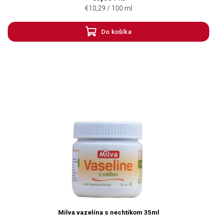
€10,29 / 100 ml
Do košíka
Milva vazelína s nechtíkom 35ml