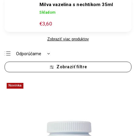
Milva vazelína s nechtíkom 35ml
Skladom
€3,60
Zobraziť viac produktov
Odporúčame
Najlacnejšie
Najdrahšie
Najpredávanejšie
Novinka
Abecedne