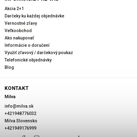
Akcia 2+1
Darčeky ku každej objednávke
Vernostné zľavy
Veľkoobchod
Ako nakupovať
Informácie o doručení
Využiť zľavový / darčekový poukaz
Telefonické objednávky
Blog
KONTAKT
Milva
info
@
milva.sk
+421948776032
Milva Slovensko
+421949176999
+421948776032
Facebook
Instagram
Milva
+421949176999
@milvask