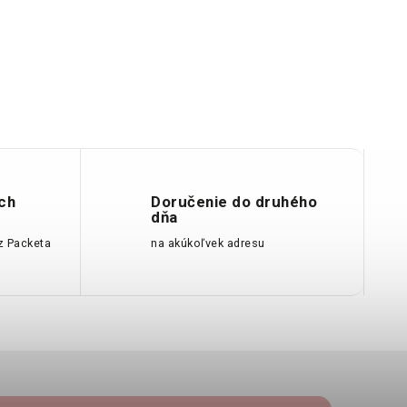
ch
Doručenie do druhého
dňa
z Packeta
na akúkoľvek adresu