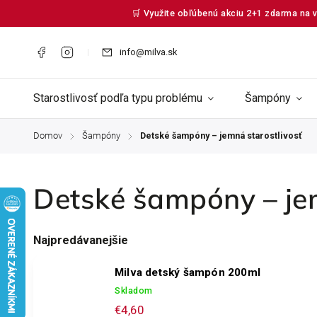
🛒 Využite obľúbenú akciu 2+1 zdarma na v
info@milva.sk
Starostlivosť podľa typu problému
Šampóny
Domov
Šampóny
Detské šampóny – jemná starostlivosť
/
/
Detské šampóny – jem
Najpredávanejšie
Milva detský šampón 200ml
Skladom
€4,60