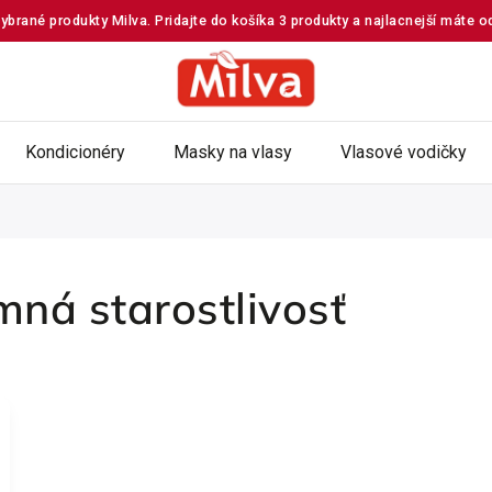
ybrané produkty Milva. Pridajte do košíka 3 produkty a najlacnejší máte 
Kondicionéry
Masky na vlasy
Vlasové vodičky
ná starostlivosť