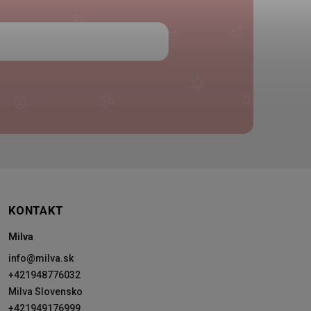
KONTAKT
Milva
info
@
milva.sk
+421948776032
Milva Slovensko
+421949176999