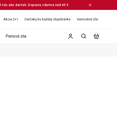
od nás ako darček. Doprava zdarma nad 60 €
Akcia 2+1
Darčeky ku každej objednávke
Vernostné zľavy
Veľko
Penová starostlivosť
Ružové vodičky
Balíčky