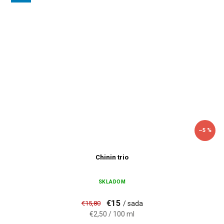
–5 %
Chinin trio
SKLADOM
€15
€15,80
/ sada
€2,50 / 100 ml