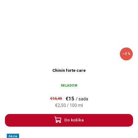
–2 %
Chinín forte care
SKLADOM
€15
€15,45
/ sada
€2,50 / 100 ml
Do košíka
Akcia