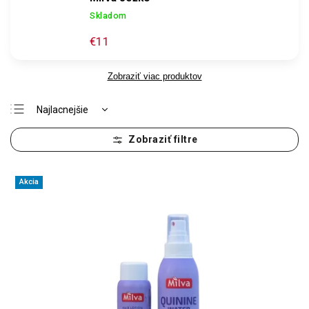
Skladom
€11
Zobraziť viac produktov
Najlacnejšie
Odporúčame
Najdrahšie
Najpredávanejšie
Akcia
Abecedne