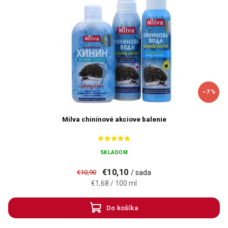
–7 %
Milva chinínové akciove balenie
SKLADOM
€10,10
€10,90
/ sada
€1,68 / 100 ml
Do košíka