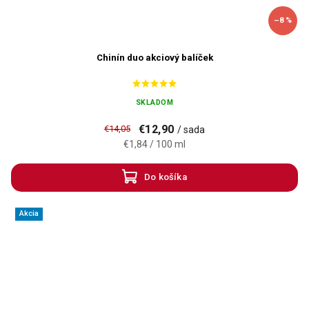
–8 %
Chinín duo akciový balíček
SKLADOM
€12,90
€14,05
/ sada
€1,84 / 100 ml
Do košíka
Akcia