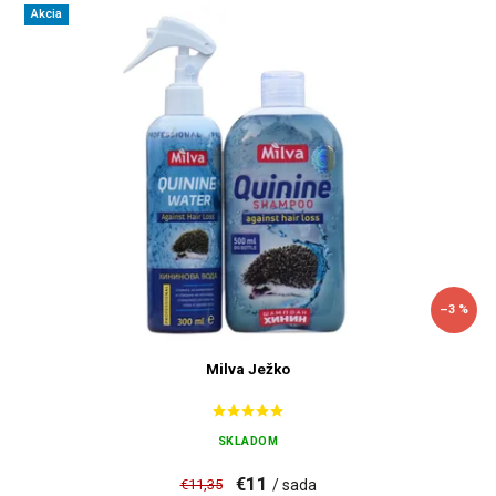
Akcia
–3 %
Milva Ježko
SKLADOM
€11
€11,35
/ sada