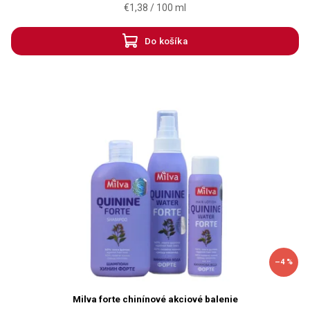
€1,38 / 100 ml
Do košíka
–4 %
Milva forte chinínové akciové balenie