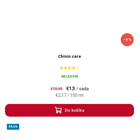
–4 %
Chinín care
SKLADOM
€13
€13,55
/ sada
€2,17 / 100 ml
Do košíka
Akcia