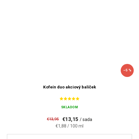
–5 %
Kofeín duo akciový balíček
SKLADOM
€13,15
€13,95
/ sada
€1,88 / 100 ml