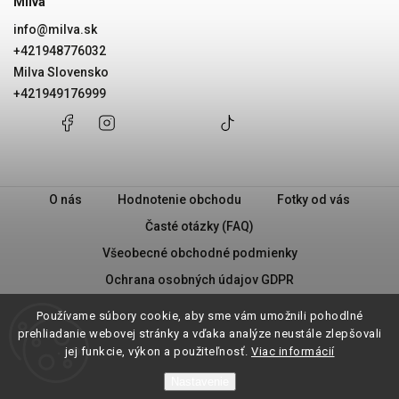
Milva
info
@
milva.sk
+421948776032
Milva Slovensko
+421949176999
+421948776032
Facebook
Instagram
Milva
+421949176999
@milvask
Slovensko
O nás
Hodnotenie obchodu
Fotky od vás
Časté otázky (FAQ)
Všeobecné obchodné podmienky
Ochrana osobných údajov GDPR
PRAVIDLÁ PREDAJA „2 + 1“
Milva - Náš príbeh
Používame súbory cookie, aby sme vám umožnili pohodlné
Vrátenie tovaru
prehliadanie webovej stránky a vďaka analýze neustále zlepšovali
jej funkcie, výkon a použiteľnosť.
Viac informácií
Nastavenie
Copyright 2026
Milva.sk
. Všetky práva vyhradené.