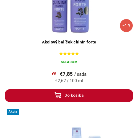
–1 %
Akciový balíček chinín forte
SKLADOM
€7,85
€8
/ sada
€2,62 / 100 ml
Do košíka
Akcia