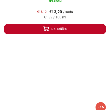
SKLADOM
€13,20
€15,10
/ sada
€1,89 / 100 ml
Do košíka
–2 %