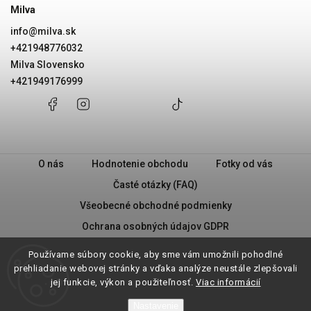
Milva
info
@
milva.sk
+421948776032
Milva Slovensko
+421949176999
+421948776032
Facebook
Instagram
Milva
+421949176999
@milvask
Slovensko
O nás
Hodnotenie obchodu
Fotky od vás
Časté otázky (FAQ)
Všeobecné obchodné podmienky
Ochrana osobných údajov GDPR
PRAVIDLÁ PREDAJA „2 + 1“
Milva - Náš príbeh
Používame súbory cookie, aby sme vám umožnili pohodlné
Vrátenie tovaru
prehliadanie webovej stránky a vďaka analýze neustále zlepšovali
jej funkcie, výkon a použiteľnosť.
Viac informácií
Nastavenie