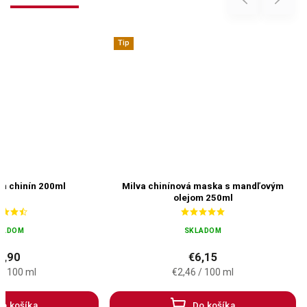
Tip
n chinín 200ml
Milva chinínová maska s mandľovým
olejom 250ml
LADOM
SKLADOM
3,90
€6,15
 / 100 ml
€2,46 / 100 ml
o košíka
Do košíka