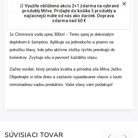
1x Šampón Chinín Big 500ml – stimuluje vlasové korienky a
🛒 Využite obľúbenú akciu 2+1 zdarma na vybrané
produkty Milva. Pridajte do košíka 3 produkty a
podporuje rast nových, silných vlasov. Šampón je navrhnutý tak,
najlacnejší máte od nás ako darček. Doprava
aby bol šetrný k vašej pokožke a zároveň účinný proti
zdarma nad 60 €
nežiadúcemu vypadávaniu vlasov.
1x Chinínová voda sprej 300ml – Tento sprej je dokonalým
doplnkom k šampónu. Aplikuje sa jednoducho a priamo na
pokožku hlavy, kde jeho aktívne zložky rýchlo prenikajú do
korienkov. Zvyšuje silu a pevnosť každého vlasu.
Zažite rozdiel, ktorý prináša kvalita a prírodná sila Milva Ježko.
Objednajte si ešte dnes a zastavte vypadávanie vlasov s touto
mimoriadnou sadou produktov. Vaše vlasy vám poďakujú!
SÚVISIACI TOVAR
Previous
Next