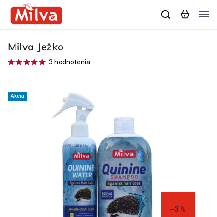
Milva Ježko
3 hodnotenia
Akcia
–3 %