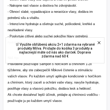
- Nakopne rast vlasov a doslova ho zdvojnásobí.
- Obnoví slabé, vypadávajúce a nerastúce vlasy, dodáva im
potrebnú silu a vitalitu.
- Intenzívne hydratuje a ošetruje suché, poškodené, krehké a
neuhladené vlasy.
- Poskytuje citlivej alebo suchej pokožke hlavy potrebnú
hydratáciu a ochranu.
🛒 Využite obľúbenú akciu 2+1 zdarma na vybrané
produkty Milva. Pridajte do košíka 3 produkty a
najlacnejší máte od nás ako darček. Doprava
zdarma nad 60 €
Náš tip:
Pravidelne používajte Šampón s horčíkom a chinínom 1-2x
týždenne, aby ste zabezpečili hĺbkové čistenie a stimuláciu
vašich vlasov. Po každom umytí aplikujte kondicionér s horčíkom
a chinínom, ktorý zacelí a ochráni vaše vlasy, navyše hydratuje,
posilňuje vlasy a vlasovú pokožku, dodáva lesk a hebkosť.
Ak chcete dosiahnuť lepší účinok, pridajte aj chinínovú vodičku -
používajte ju po každom umytí vlasov.