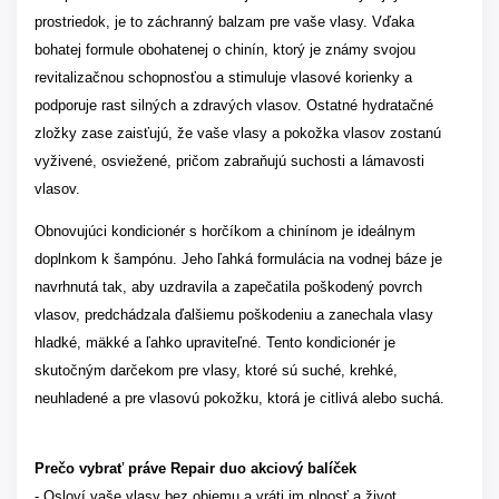
prostriedok, je to záchranný balzam pre vaše vlasy. Vďaka
bohatej formule obohatenej o chinín, ktorý je známy svojou
revitalizačnou schopnosťou a stimuluje vlasové korienky a
podporuje rast silných a zdravých vlasov. Ostatné hydratačné
zložky zase zaisťujú, že vaše vlasy a pokožka vlasov zostanú
vyživené, osviežené, pričom zabraňujú suchosti a lámavosti
vlasov.
Obnovujúci kondicionér s horčíkom a chinínom je ideálnym
doplnkom k šampónu. Jeho ľahká formulácia na vodnej báze je
navrhnutá tak, aby uzdravila a zapečatila poškodený povrch
vlasov, predchádzala ďalšiemu poškodeniu a zanechala vlasy
hladké, mäkké a ľahko upraviteľné. Tento kondicionér je
skutočným darčekom pre vlasy, ktoré sú suché, krehké,
neuhladené a pre vlasovú pokožku, ktorá je citlivá alebo suchá.
Prečo vybrať práve Repair duo akciový balíček
- Osloví vaše vlasy bez objemu a vráti im plnosť a život.