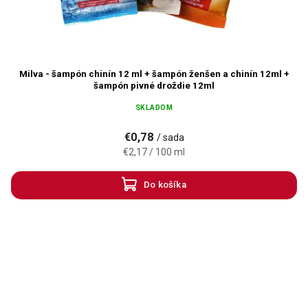
Milva - šampón chinín 12 ml + šampón ženšen a chinín 12ml +
šampón pivné droždie 12ml
SKLADOM
€0,78
/ sada
€2,17 / 100 ml
Do košíka