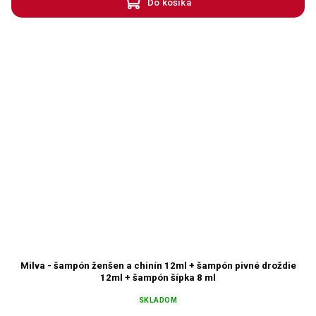
Do košíka
Milva - šampón ženšen a chinín 12ml + šampón pivné droždie
12ml + šampón šípka 8 ml
SKLADOM