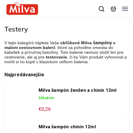
Testery
V tejto kategórii nájdete Vaše
obľúbené Milva
šampóny
v
malom cestovnom balení
, ktoré sa pohodlne zmestia do
kabeliek a príručnej batožiny. Toto balenie nemusí slúžiť len pre
cestovanie, ale aj pre
testovanie
, či by Vám produkt vyhovoval a
mohli si ho kúpiť v klasickom veľkom balenia.
Najpredávanejšie
Milva šampón ženšen a chinín 12ml
Skladom
€0,26
Milva šampón chinín 12ml