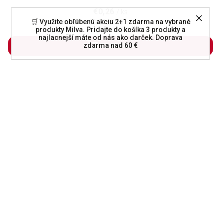
€0,26
/ ks
🛒 Využite obľúbenú akciu 2+1 zdarma na vybrané
€3,25 / 100 ml
produkty Milva. Pridajte do košíka 3 produkty a
najlacnejší máte od nás ako darček. Doprava
zdarma nad 60 €
Do košíka