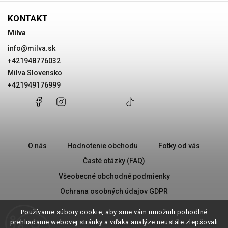
KONTAKT
Milva
info
@
milva.sk
+421948776032
Milva Slovensko
+421949176999
+421948776032
Facebook
Instagram
Milva
+421949176999
@milvask
Slovensko
O nás
Hodnotenie obchodu
Fotky od vás
Časté otázky (FAQ)
Všeobecné obchodné podmienky
Ochrana osobných údajov GDPR
PRAVIDLÁ PREDAJA „2 + 1“
Milva - Náš príbeh
Používame súbory cookie, aby sme vám umožnili pohodlné
Vrátenie tovaru
prehliadanie webovej stránky a vďaka analýze neustále zlepšovali