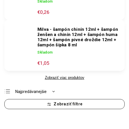
Skladom
€0,26
Milva - šampón chinín 12ml + šampón
ženšen a chinín 12ml + šampón huma
12ml + šampón pivné droždie 12ml +
šampón šípka 8 ml
Skladom
€1,05
Zobraziť viac produktov
Najpredávanejšie
Odporúčame
Najlacnejšie
Najdrahšie
Abecedne