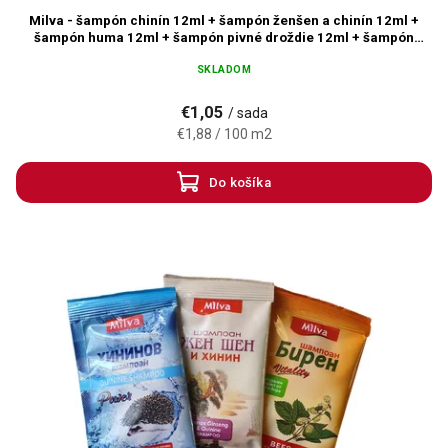
Milva - šampón chinín 12ml + šampón ženšen a chinín 12ml +
šampón huma 12ml + šampón pivné droždie 12ml + šampón
šípka 8 ml
SKLADOM
€1,05
/ sada
€1,88 / 100 m2
Do košíka