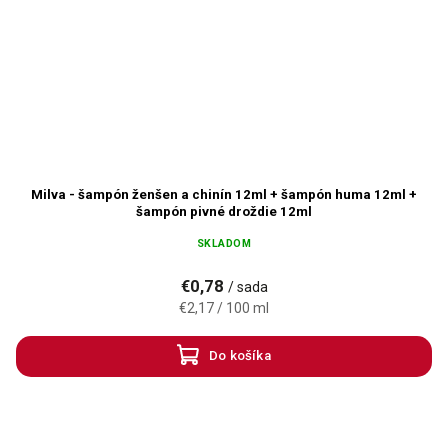
Milva - šampón ženšen a chinín 12ml + šampón huma 12ml +
šampón pivné droždie 12ml
SKLADOM
€0,78
/ sada
€2,17 / 100 ml
Do košíka