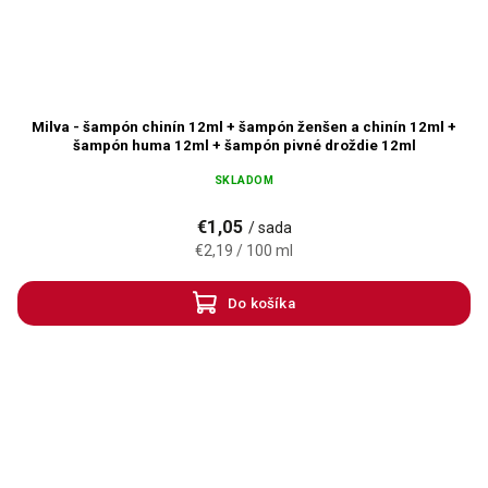
Milva - šampón chinín 12ml + šampón ženšen a chinín 12ml +
šampón huma 12ml + šampón pivné droždie 12ml
SKLADOM
€1,05
/ sada
€2,19 / 100 ml
Do košíka