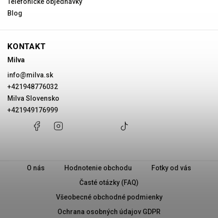
Telefonické objednávky
Blog
KONTAKT
Milva
info
@
milva.sk
+421948776032
Milva Slovensko
+421949176999
+421948776032
Facebook
Instagram
Milva
+421949176999
@milvask
Slovensko
O nás
Hodnotenie obchodu
Fotky od vás
Časté otázky (FAQ)
Všeobecné obchodné podmienky
Ochrana osobných údajov GDPR