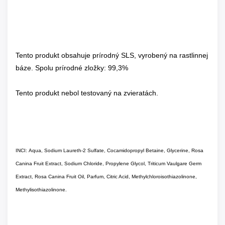
Tento produkt obsahuje prírodný SLS, vyrobený na rastlinnej
báze. Spolu prírodné zložky: 99,3%
Tento produkt nebol testovaný na zvieratách.
INCI: Aqua, Sodium Laureth-2 Sulfate, Cocamidopropyl Betaine, Glycerine, Rosa
Canina Fruit Extract, Sodium Chloride, Propylene Glycol, Triticum Vaulgare Germ
Extract, Rosa Canina Fruit Oil, Parfum, Citric Acid, Methylchloroisothiazolinone,
Methylisothiazolinone.