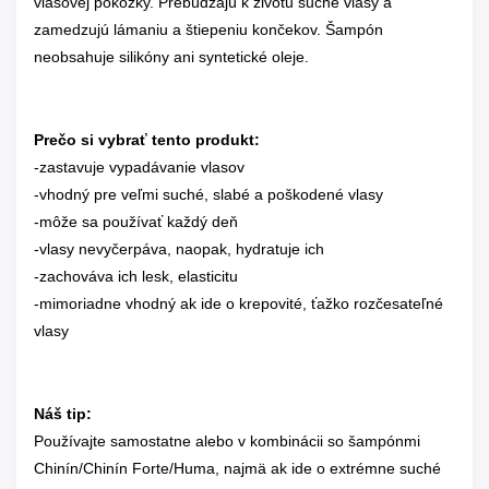
vlasovej pokožky. Prebúdzajú k životu suché vlasy a
zamedzujú lámaniu a štiepeniu končekov. Šampón
neobsahuje silikóny ani syntetické oleje.
Prečo si vybrať tento produkt:
-zastavuje vypadávanie vlasov
-vhodný pre veľmi suché, slabé a poškodené vlasy
-môže sa používať každý deň
-vlasy nevyčerpáva, naopak, hydratuje ich
-zachováva ich lesk, elasticitu
-mimoriadne vhodný ak ide o krepovité, ťažko rozčesateľné
vlasy
Náš tip:
Používajte samostatne alebo v kombinácii so šampónmi
Chinín/Chinín Forte/Huma, najmä ak ide o extrémne suché