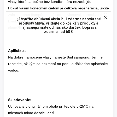
vlasy, ktoré sa bežne bez kondicionéru nezaobíjdu.
Pokiaľ vaším konečným cieľom je celková regenerácia, určite
zahrnte tento šampón do základnej vlasovej starostlivosti. V
🛒 Využite obľúbenú akciu 2+1 zdarma na vybrané
kombinácii so sériou ružových vodičiek vlasom dodáva
produkty Milva. Pridajte do košíka 3 produkty a
najlacnejší máte od nás ako darček. Doprava
okamžite lesk, hebkosť a pružnosť.
zdarma nad 60 €
Aplikácia:
Na dobre namočené vlasy naneste 8ml šampónu. Jemne
rozotrite, až kým sa nezmení na penu a dôkladne opláchnite
vodou.
Skladovanie:
Uchovajte v originálnom obale pri teplote 5-25°C na
miestach mimo dosahu detí.