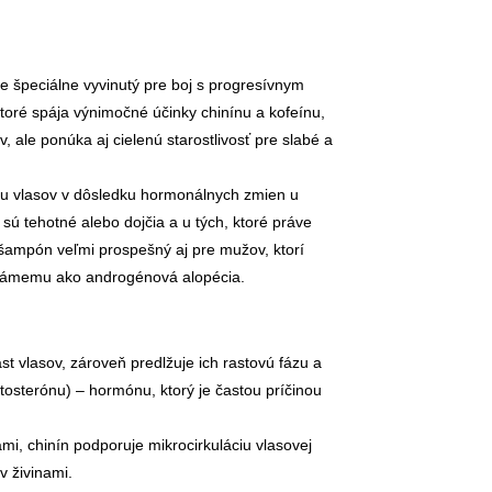
e špeciálne vyvinutý pre boj s progresívnym
oré spája výnimočné účinky chinínu a kofeínu,
, ale ponúka aj cielenú starostlivosť pre slabé a
 vlasov v dôsledku hormonálnych zmien u
é sú tehotné alebo dojčia a u tých, ktoré práve
 šampón veľmi prospešný aj pre mužov, ktorí
námemu ako androgénová alopécia.
ast vlasov, zároveň predlžuje ich rastovú fázu a
tosterónu) – hormónu, ktorý je častou príčinou
mi, chinín podporuje mikrocirkuláciu vlasovej
v živinami.