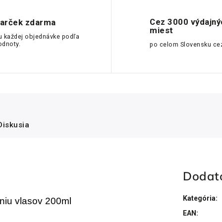
Cez 3000 výdajný
arček zdarma
miest
u každej objednávke podľa
odnoty.
po celom Slovensku ce
Diskusia
Dodat
Kategória
:
niu vlasov 200ml
EAN
: