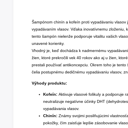
Šampónom chinín a kofeín proti vypadávaniu vlasov j
vypadávaním vlasov. Vďaka inovatívnemu zloženiu, kt
tento šampón nielenže podporuje vitalitu vašich vlasov
unavené korienky.
Vhodný je, keď dochádza k nadmernému vypadávaniu
žien, ktoré prekročili vek 40 rokov ako aj u žien, ktor
prestali používať antikoncepciu. Okrem toho je tento
čelia postupnému dedičnému vypadávaniu vlasov, z
Výhody produktu:
Kofeín:
Aktivuje vlasové folikuly a podporuje r
neutralizuje negatívne účinky DHT (dehydrotes
vypadávania vlasov.
Chinín:
Známy svojimi posilňujúcimi vlastnosťa
pokožky, čím zaisťuje lepšie zásobovanie vlaso