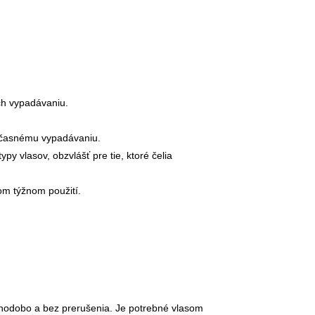
ch vypadávaniu.
edčasnému vypadávaniu.
py vlasov, obzvlášť pre tie, ktoré čelia
vom týžnom použití.
lhodobo a bez prerušenia. Je potrebné vlasom