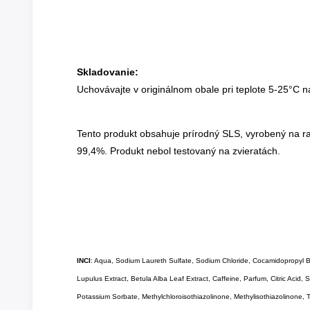
Skladovanie:
Uchovávajte v originálnom obale pri teplote 5-25°C 
Tento produkt obsahuje prírodný SLS, vyrobený na ras
99,4%.
Produkt nebol testovaný na zvieratách.
INCI
: Aqua, Sodium Laureth Sulfate, Sodium Chloride, Cocamidopropyl Bet
Lupulus Extract, Betula Alba Leaf Extract, Caffeine, Parfum, Citric Aci
Potassium Sorbate, Methylchloroisothiazolinone, Methylisothiazolinone, 