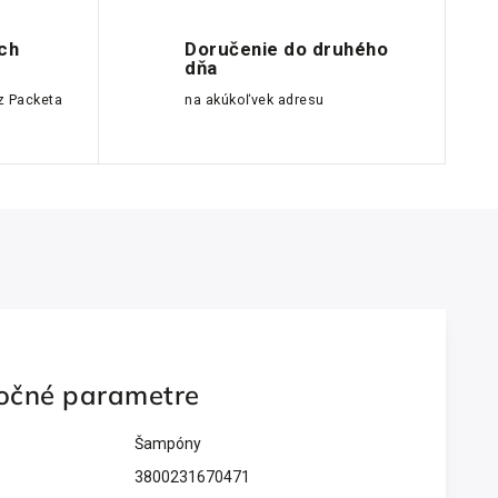
ch
Doručenie do druhého
dňa
z Packeta
na akúkoľvek adresu
očné parametre
Šampóny
3800231670471