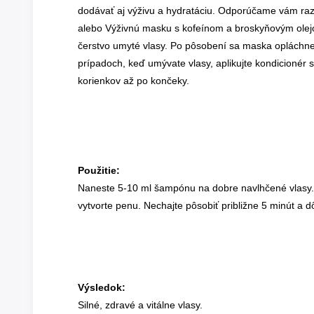
dodávať aj výživu a hydratáciu. Odporúčame vám raz
alebo Výživnú masku s kofeínom a broskyňovým olej
čerstvo umyté vlasy. Po pôsobení sa maska opláchn
prípadoch, keď umývate vlasy, aplikujte kondicionér s
korienkov až po končeky.
Použitie:
Naneste 5-10 ml šampónu na dobre navlhčené vlasy.
vytvorte penu. Nechajte pôsobiť približne 5 minút a 
Výsledok:
Silné, zdravé a vitálne vlasy.