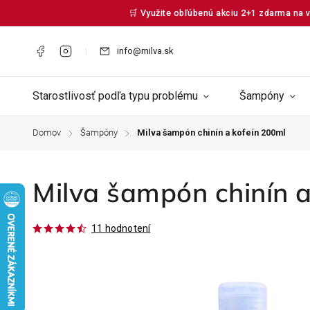
🛒 Využite obľúbenú akciu 2+1 zdarma na v
info@milva.sk
Starostlivosť podľa typu problému
Šampóny
Domov
Šampóny
Milva šampón chinín a kofeín 200ml
/
/
Milva šampón chinín a
11 hodnotení