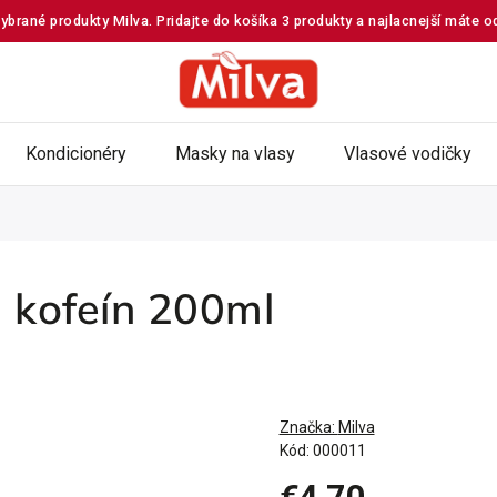
ybrané produkty Milva. Pridajte do košíka 3 produkty a najlacnejší máte 
Kondicionéry
Masky na vlasy
Vlasové vodičky
 kofeín 200ml
Značka:
Milva
Kód:
000011