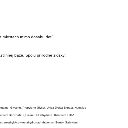
na miestach mimo dosahu detí.
tlinnej báze. Spolu prírodné zložky:
aine, Glycerin, Propylene Glycol, Urtica Dioica Extract, Humulus
d, Sodium Benzoate, Quinine HCl dihydrate, Disodium EDTA,
Tetramethyl Acetyloctahydronaphthalenes, Benzyl Salicylate.