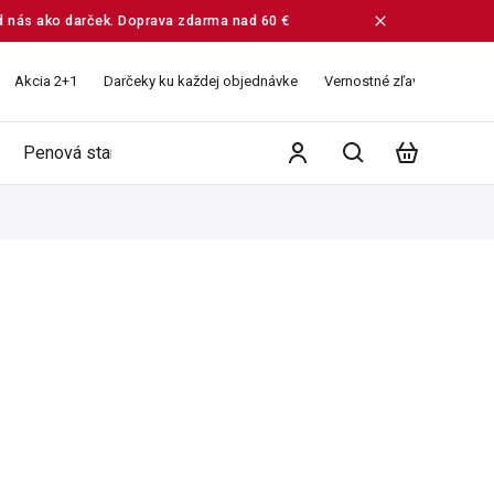
od nás ako darček. Doprava zdarma nad 60 €
Akcia 2+1
Darčeky ku každej objednávke
Vernostné zľavy
Veľko
Penová starostlivosť
Ružové vodičky
Balíčky