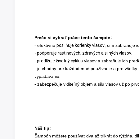
Prečo si vybrať práve tento šampón:
- efektívne
posilňuje korienky vlasov
, čím zabraňuje i
- podporuje rast nových, zdravých a silných vlasov
.
- predlžuje životný cyklus
vlasov a zabraňuje ich pr
- je vhodný pre každodenné používanie a pre všetky ty
vypadávaniu.
- zabezpečuje viditeľný objem a silu vlasov už po pr
Náš tip:
Šampón môžete používať dva až trikrát do týždňa, d