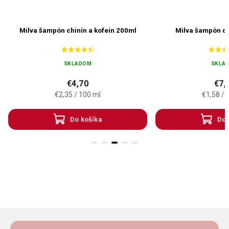
Milva šampón chinín a kofeín 200ml
Milva šampón de
SKLADOM
SKLA
€4,70
€7,
€2,35 / 100 ml
€1,58 / 
Do košíka
Do 