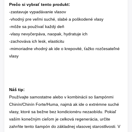
Prečo si vybrať tento produkt:
-zastavuje vypadávanie vlasov
-vhodný pre veľmi suché, slabé a poškodené vlasy
-môže sa používať každý deň
-vlasy nevyčerpáva, naopak, hydratuje ich
-zachováva ich lesk, elasticitu
-mimoriadne vhodný ak ide o krepovité, ťažko rozčesateľné
vlasy
Náš tip:
Používajte samostatne alebo v kombinácii so šampónmi
Chinín/Chinín Forte/Huma, najmä ak ide o extrémne suché
vlasy, ktoré sa bežne bez kondicionéru nezaobídu.
Pokiaľ
vaším konečným cieľom je celková regenerácia, určite
zahrňte tento šampón do základnej vlasovej starostlivosti. V