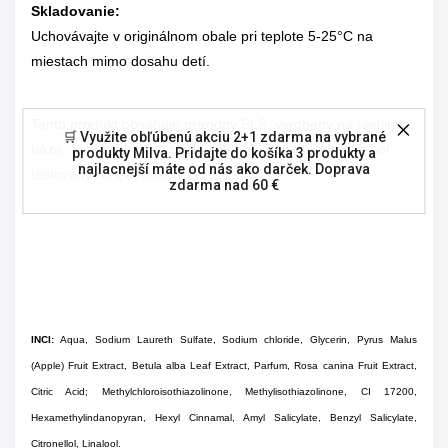
Skladovanie:
Uchovávajte v originálnom obale pri teplote 5-25°C na
miestach mimo dosahu detí.
Tento produkt obsahuje prírodný SLS, vyrobený na rastlinnej
🛒 Využite obľúbenú akciu 2+1 zdarma na vybrané
báze. Spolu prírodné zložky: 99,3%.
Tento produkt nebol
produkty Milva. Pridajte do košíka 3 produkty a
najlacnejší máte od nás ako darček. Doprava
testovaný na zvieratách.
zdarma nad 60 €
INCI:
Aqua, Sodium Laureth Sulfate, Sodium chloride, Glycerin, Pyrus Malus
(Apple) Fruit Extract, Betula alba Leaf Extract, Parfum, Rosa canina Fruit Extract,
Citric Acid; Methylchloroisothiazolinone, Methylisothiazolinone, CI 17200,
Hexamethylindanopyran, Hexyl Cinnamal, Amyl Salicylate, Benzyl Salicylate,
Citronellol, Linalool.