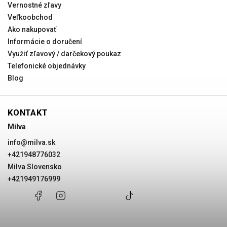
Vernostné zľavy
Veľkoobchod
Ako nakupovať
Informácie o doručení
Využiť zľavový / darčekový poukaz
Telefonické objednávky
Blog
KONTAKT
Milva
info
@
milva.sk
+421948776032
Milva Slovensko
+421949176999
+421948776032
Facebook
Instagram
Milva
+421949176999
@milvask
Slovensko