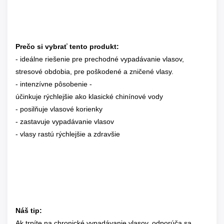
Prečo si vybrať tento produkt:
- ideálne riešenie pre prechodné vypadávanie vlasov,
stresové obdobia, pre poškodené a zničené vlasy.
- intenzívne pôsobeniе -
účinkuje rýchlejšie ako klasické chinínové vody
- posilňuje vlasové korienky
- zastavuje vypadávanie vlasov
- vlasy rastú rýchlejšie a zdravšie
Náš tip:
Ak trpíte na chronické vypadávanie vlasov, odporúča sa