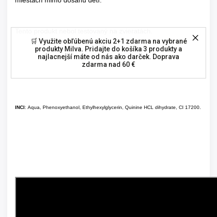
miestach mimo dosahu detí.
Tento produkt nebol testovaný na zvieratách.
🛒 Využite obľúbenú akciu 2+1 zdarma na vybrané
produkty Milva. Pridajte do košíka 3 produkty a
najlacnejší máte od nás ako darček. Doprava
zdarma nad 60 €
INCI
: Aqua, Phenoxyethanol, Ethylhexylglycerin, Quinine HCL dihydrate, CI 17200.