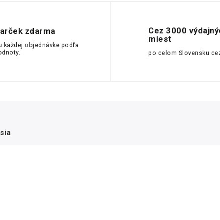
Cez 3000 výdajný
arček zdarma
miest
u každej objednávke podľa
odnoty.
po celom Slovensku ce
sia