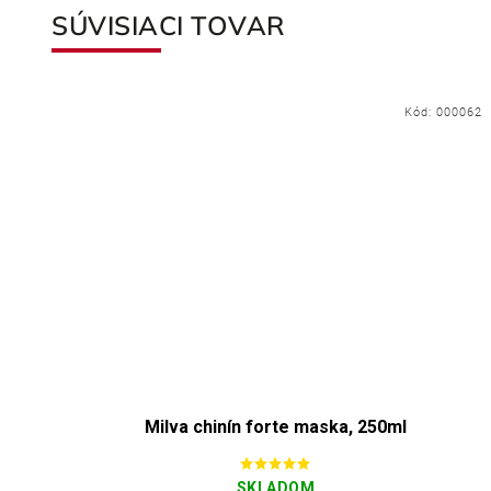
SÚVISIACI TOVAR
071
Kód:
000062
Milva chinín forte maska, 250ml
SKLADOM