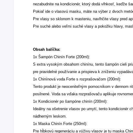
nezabudnite na kondicionér, ktorý dodá vlhkosť, keďže 
Pokiaľ ide o vlasovú masku, máte na výber z dvoch metó
Pre vlasy so sklonom k masteniu, navlhčite vlasy pred a
Pre suché alebo veľmi suché vlasy a pokožku hlavy, ma
Obsah balíčka:
1x Šampón Chinín Forte (200ml):
S extra vysokým obsahom chinínu, tento šampón cieli pria
pre pravidelné používanie a prispieva k zníženiu vypadáva
1x Chinínová voda Forte s rozprašovačom (200ml):
Tento produkt je neoceniteľným pomocníkom v dennom rituá
posilnené. Voda sa vďaka rozprašovaču aplikuje rovnomer
1x Kondicionér po šampóne chinín (200ml):
Ideálny na ošetrenie vlasov po umytí, tento kondicionér 
nádherným leskom.
1x Maska Chinín Forte (250ml):
Pre hĺbkovú regeneráciu a výživu vlasov je tu maska Chiní