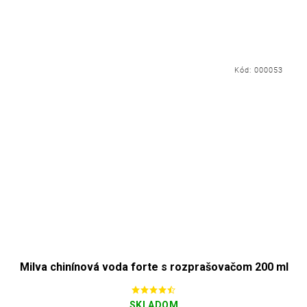
Kód:
000053
Milva chinínová voda forte s rozprašovačom 200 ml
SKLADOM