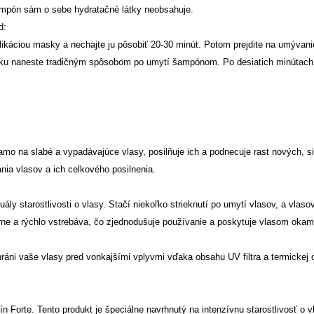
šampón sám o sebe hydratačné látky neobsahuje.
d:
plikáciou masky a nechajte ju pôsobiť 20-30 minút. Potom prejdite na umývan
sku naneste tradičným spôsobom po umytí šampónom. Po desiatich minútach
mo na slabé a vypadávajúce vlasy, posilňuje ich a podnecuje rast nových, si
nia vlasov a ich celkového posilnenia.
ly starostlivosti o vlasy. Stačí niekoľko strieknutí po umytí vlasov, a vlas
ne a rýchlo vstrebáva, čo zjednodušuje používanie a poskytuje vlasom okam
chráni vaše vlasy pred vonkajšími vplyvmi vďaka obsahu UV filtra a termickej
n Forte. Tento produkt je špeciálne navrhnutý na intenzívnu starostlivosť o v