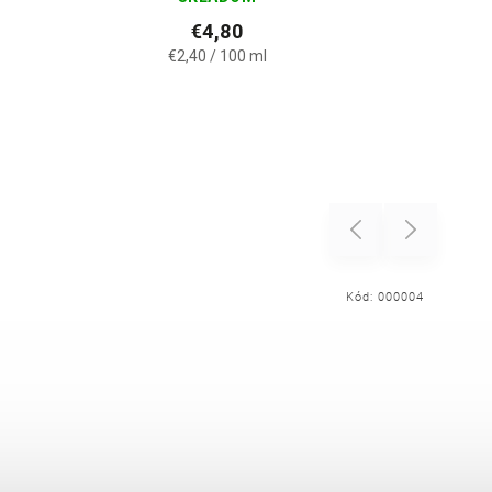
€4,80
€2,40 / 100 ml
Previous
Next
Kód:
000004