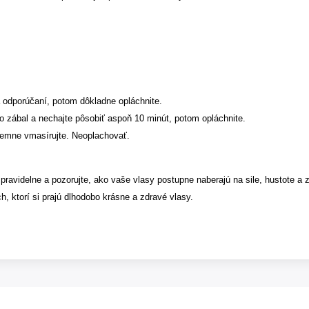
a odporúčaní, potom dôkladne opláchnite.
o zábal a nechajte pôsobiť aspoň 10 minút, potom opláchnite.
 jemne vmasírujte. Neoplachovať.
pravidelne a pozorujte, ako vaše vlasy postupne naberajú na sile, hustote a 
h, ktorí si prajú dlhodobo krásne a zdravé vlasy.