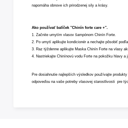
napomáha obnove ich prirodzenej sily a krásy.
Ako používať balíček ''Chinín forte care +''.
1. Začnite umytím vlasov šampónom Chinín Forte.
2. Po umytí aplikujte kondicionér a nechajte pôsobiť podľ
3. Raz týždenne aplikujte Maska Chinín Forte na vlasy ak
4. Nastriekajte Chinínovú vodu Forte na pokožku hlavy a
Pre dosiahnutie najlepších výsledkov používajte produkty 
odpoveďou na vaše potreby vlasovej starostlivosti pre týc