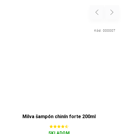
Previous
Next
Kód:
000007
Milva šampón chinín forte 200ml
SKLADOM