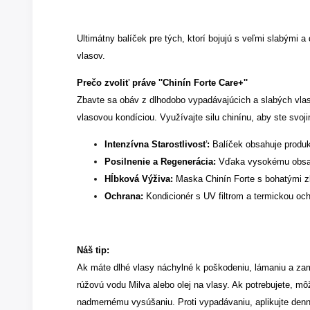
Ultimátny balíček pre tých, ktorí bojujú s veľmi slabými 
vlasov.
Prečo zvoliť práve ''Chinín Forte Care+''
Zbavte sa obáv z dlhodobo vypadávajúcich a slabých vlaso
vlasovou kondíciou. Využívajte silu chinínu, aby ste svojim
Intenzívna Starostlivosť:
Balíček obsahuje produkt
Posilnenie a Regenerácia:
Vďaka vysokému obsahu 
Hĺbková Výživa:
Maska Chinín Forte s bohatými zl
Ochrana:
Kondicionér s UV filtrom a termickou oc
Náš tip:
Ak máte dlhé vlasy náchylné k poškodeniu, lámaniu a zamot
rúžovú vodu Milva alebo olej na vlasy. Ak potrebujete, 
nadmernému vysúšaniu. Proti vypadávaniu, aplikujte den