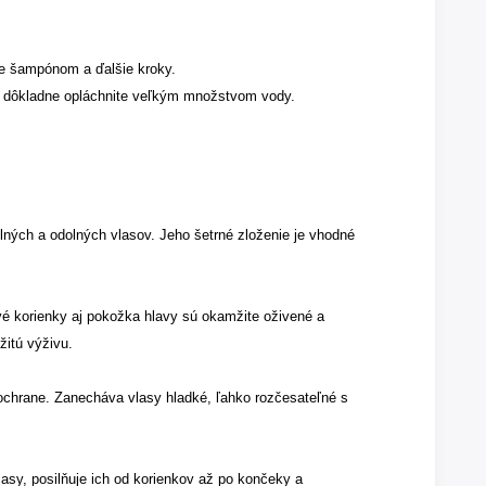
ie šampónom a ďalšie kroky.
 dôkladne opláchnite veľkým množstvom vody.
lných a odolných vlasov. Jeho šetrné zloženie je vhodné
ové korienky aj pokožka hlavy sú okamžite oživené a
žitú výživu.
 ochrane. Zanecháva vlasy hladké, ľahko rozčesateľné s
lasy, posilňuje ich od korienkov až po končeky a