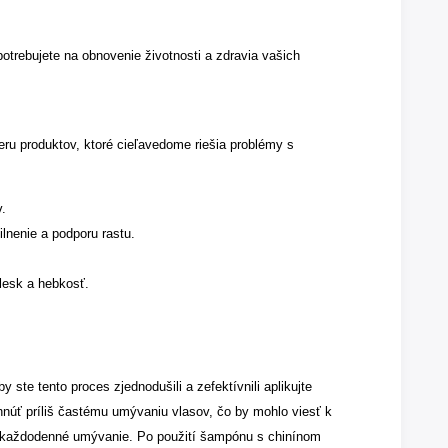
otrebujete na obnovenie životnosti a zdravia vašich
eru produktov, ktoré cieľavedome riešia problémy s
v.
nenie a podporu rastu.
lesk a hebkosť.
te tento proces zjednodušili a zefektívnili aplikujte
núť príliš častému umývaniu vlasov, čo by mohlo viesť k
je každodenné umývanie. Po použití šampónu s chinínom