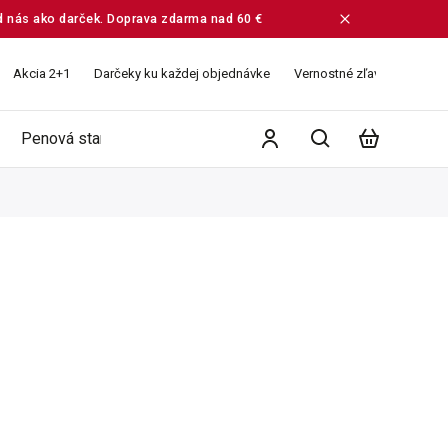
od nás ako darček. Doprava zdarma nad 60 €
Akcia 2+1
Darčeky ku každej objednávke
Vernostné zľavy
Veľko
Penová starostlivosť
Ružové vodičky
Balíčky