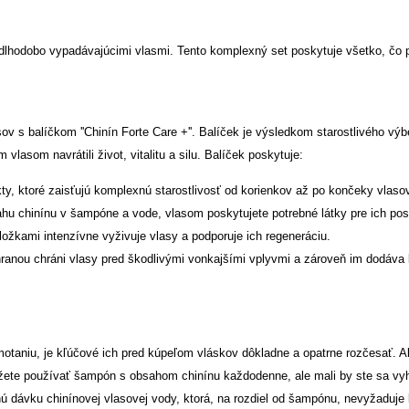
a dlhodobo vypadávajúcimi vlasmi. Tento komplexný set poskytuje všetko, čo p
v s balíčkom ''Chinín Forte Care +''. Balíček je výsledkom starostlivého výb
 vlasom navrátili život, vitalitu a silu. Balíček poskytuje:
y, ktoré zaisťujú komplexnú starostlivosť od korienkov až po končeky vlaso
chinínu v šampóne a vode, vlasom poskytujete potrebné látky pre ich posil
ožkami intenzívne vyživuje vlasy a podporuje ich regeneráciu.
hranou chráni vlasy pred škodlivými vonkajšími vplyvmi a zároveň im dodáva 
aniu, je kľúčové ich pred kúpeľom vláskov dôkladne a opatrne rozčesať. Aby s
môžete používať šampón s obsahom chinínu každodenne, ale mali by ste sa vyh
nú dávku chinínovej vlasovej vody, ktorá, na rozdiel od šampónu, nevyžadu