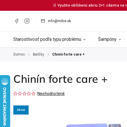
🛒 Využite obľúbenú akciu 2+1 zdarma na v
info@milva.sk
Starostlivosť podľa typu problému
Šampóny
Domov
Balíčky
Chinín forte care +
/
/
Chinín forte care +
Neohodnotené
Akcia