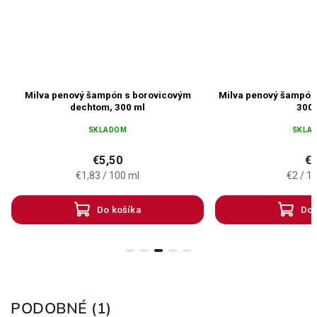
Milva penový šampón s borovicovým
Milva penový šampón 
dechtom, 300 ml
300 
SKLADOM
SKLA
€5,50
€
€1,83 / 100 ml
€2 / 1
Do košíka
Do 
PODOBNÉ (1)