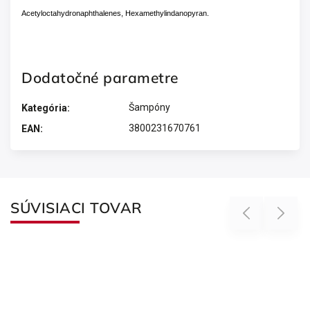
Acetyloctahydronaphthalenes, Hexamethylindanopyran.
Dodatočné parametre
Šampóny
Kategória
:
3800231670761
EAN
:
SÚVISIACI TOVAR
Previous
Next