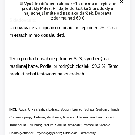
🛒 Využite obľúbenú akciu 2+1 zdarma na vybrané
produkty Milva. Pridajte do košíka 3 produkty a
najlacnejší máte od nás ako darček. Doprava
zdarma nad 60 €
Skladovanie:
Uchovávajte v originálnom obale pri teplote 5–25 °C na
miestach mimo dosahu detí.
Tento produkt obsahuje prírodný SLS, vyrobený na
rastlinnej báze. Podiel prírodných zložiek: 99,3 %. Tento
produkt nebol testovaný na zvieratách.
INCI:
Aqua; Oryza Sativa Extract, Sodium Laureth Sulfate; Sodium chloride;
Cocamidopropyl Betaine, Panthenol; Glycerin; Hedera helix Leaf Extract;
Taraxacum Officinalis; Parfum; Sodium Benzoate; Potassium Sorbate;
Phenoxyethanol; Ethylhexylglycerin; Citric Acid, Tetramethyl