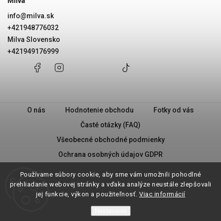
Milva
info
@
milva.sk
+421948776032
Milva Slovensko
+421949176999
+421948776032
Facebook
Instagram
Milva
+421949176999
@milvask
Slovensko
O nás
Hodnotenie obchodu
Fotky od vás
Časté otázky (FAQ)
Všeobecné obchodné podmienky
Ochrana osobných údajov GDPR
PRAVIDLÁ PREDAJA „2 + 1“
Milva - Náš príbeh
Používame súbory cookie, aby sme vám umožnili pohodlné
Vrátenie tovaru
prehliadanie webovej stránky a vďaka analýze neustále zlepšovali
jej funkcie, výkon a použiteľnosť.
Viac informácií
Nastavenie
Copyright 2026
Milva.sk
. Všetky práva vyhradené.