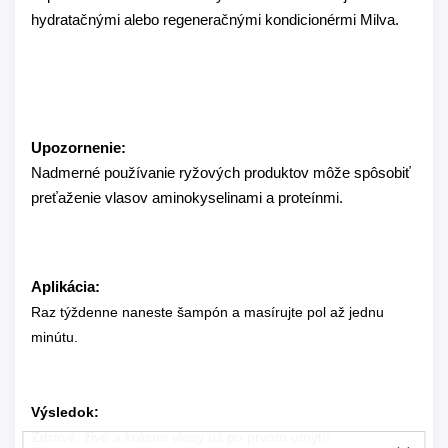
hydratačnými alebo regeneračnými kondicionérmi Milva.
Upozornenie:
Nadmerné používanie ryžových produktov môže spôsobiť
preťaženie vlasov aminokyselinami a proteínmi.
Aplikácia:
Raz týždenne naneste šampón a masírujte pol až jednu
minútu.
Výsledok:
Zdravé, živé a krásne vlasy už po prvom umytí!