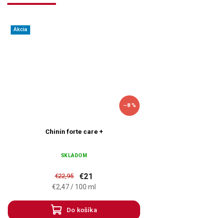
Akcia
–8 %
Chinín forte care +
SKLADOM
€21
€22,95
€2,47 / 100 ml
Do košíka