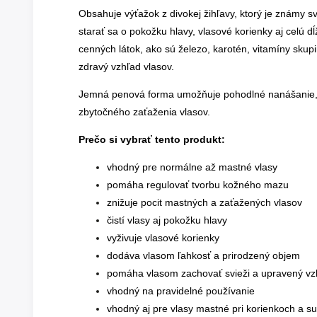
Obsahuje výťažok z divokej žihľavy, ktorý je známy 
starať sa o pokožku hlavy, vlasové korienky aj celú d
cenných látok, ako sú železo, karotén, vitamíny skup
zdravý vzhľad vlasov.
Jemná penová forma umožňuje pohodlné nanášanie, 
zbytočného zaťaženia vlasov.
Prečo si vybrať tento produkt:
vhodný pre normálne až mastné vlasy
pomáha regulovať tvorbu kožného mazu
znižuje pocit mastných a zaťažených vlasov
čistí vlasy aj pokožku hlavy
vyživuje vlasové korienky
dodáva vlasom ľahkosť a prirodzený objem
pomáha vlasom zachovať svieži a upravený vzh
vhodný na pravidelné používanie
vhodný aj pre vlasy mastné pri korienkoch a su