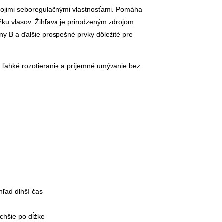
svojimi seboregulačnými vlastnosťami. Pomáha
ĺžku vlasov. Žihľava je prirodzeným zdrojom
iny B a ďalšie prospešné prvky dôležité pre
ľahké rozotieranie a príjemné umývanie bez
ľad dlhší čas
chšie po dĺžke