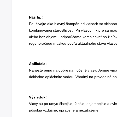
Náš tip:
Používajte ako hlavný šampón pri vlasoch so sklono
kombinovanej starostlivosti. Pri vlasoch, ktoré sa ma
alebo bez objemu, odporúčame kombinovať so žihľa
regeneračnou maskou podľa aktuálneho stavu vlasov
Aplikácia:
Naneste penu na dobre namočené vlasy. Jemne vmasí
dôkladne opláchnite vodou. Vhodný na pravidelné pou
Výsledok:
Vlasy sú po umytí čistejšie, ľahšie, objemnejšie a svie
pôsobia vzdušne, upravene a nezaťažene.