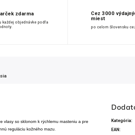
Cez 3000 výdajný
arček zdarma
miest
u každej objednávke podľa
odnoty.
po celom Slovensku ce
sia
Dodat
Kategória
:
re vlasy so sklonom k rýchlemu masteniu a pre
jemnú reguláciu kožného mazu.
EAN
: