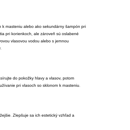
m k masteniu alebo ako sekundárny šampón pri
stia pri korienkoch, ale zároveň sú oslabené
vovou vlasovou vodou alebo s jemnou
.
rujte do pokožky hlavy a vlasov, potom
žívanie pri vlasoch so sklonom k masteniu.
žejšie. Zlepšuje sa ich estetický vzhľad a