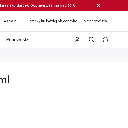
od nás ako darček. Doprava zdarma nad 60 €
Akcia 2+1
Darčeky ku každej objednávke
Vernostné zľavy
Veľko
Penová starostlivosť
Ružové vodičky
Balíčky
ml