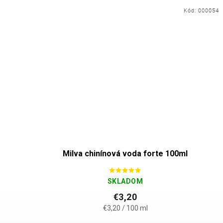
001
Kód:
000054
 ženy
Milva chinínová voda forte 100ml
SKLADOM
€3,20
€3,20 / 100 ml