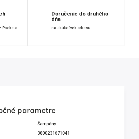
ch
Doručenie do druhého
dňa
z Packeta
na akúkoľvek adresu
očné parametre
Šampóny
3800231671041