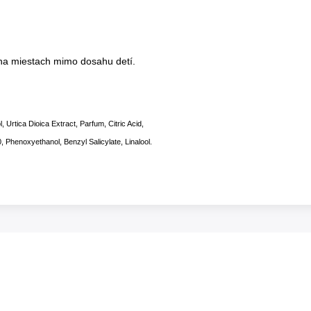
 na miestach mimo dosahu detí.
 Urtica Dioica Extract, Parfum, Citric Acid,
, Phenoxyethanol, Benzyl Salicylate, Linalool.