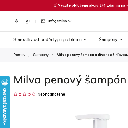
🛒 Využite obľúbenú akciu 2+1 zdarma na v
info@milva.sk
Starostlivosť podľa typu problému
Šampóny
Domov
Šampóny
Milva penový šampón s divokou žihľavou,
/
/
Milva penový šampón 
Neohodnotené