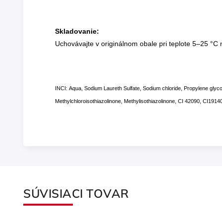
Skladovanie:
Uchovávajte v originálnom obale pri teplote 5–25 °C
INCI: Aqua, Sodium Laureth Sulfate, Sodium chloride, Propylene glycol,
Methylchloroisothiazolinone, Methylisothiazolinone, CI 42090, CI19140
SÚVISIACI TOVAR