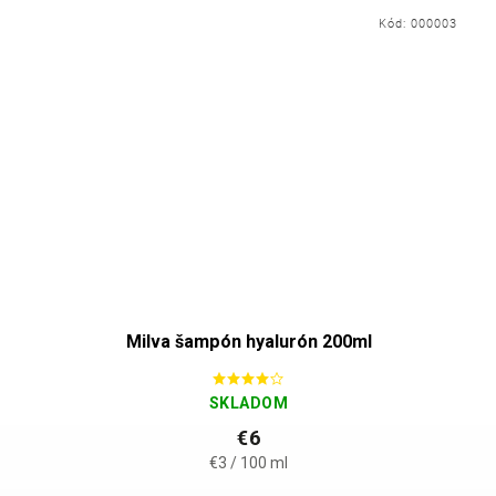
Kód:
000003
Milva šampón hyalurón 200ml
SKLADOM
€6
€3 / 100 ml