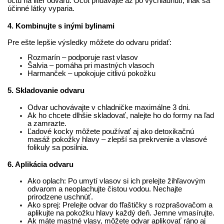
octu na liter odvaru. Ocot pridávajte až po vychladnutí, inak sa
účinné látky vyparia.
4. Kombinujte s inými bylinami
Pre ešte lepšie výsledky môžete do odvaru pridať:
Rozmarín – podporuje rast vlasov
Šalvia – pomáha pri mastných vlasoch
Harmanček – upokojuje citlivú pokožku
5. Skladovanie odvaru
Odvar uchovávajte v chladničke maximálne 3 dni.
Ak ho chcete dlhšie skladovať, nalejte ho do formy na ľad
a zamrazte.
Ľadové kocky môžete používať aj ako detoxikačnú
masáž pokožky hlavy – zlepší sa prekrvenie a vlasové
folikuly sa posilnia.
6. Aplikácia odvaru
Ako oplach: Po umytí vlasov si ich prelejte žihľavovým
odvarom a neoplachujte čistou vodou. Nechajte
prirodzene uschnúť.
Ako sprej: Prelejte odvar do fľaštičky s rozprašovačom a
aplikujte na pokožku hlavy každý deň. Jemne vmasírujte.
Ak máte mastné vlasy, môžete odvar aplikovať ráno aj