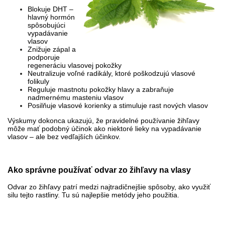
Blokuje DHT –
hlavný hormón
spôsobujúci
vypadávanie
vlasov
Znižuje zápal a
podporuje
regeneráciu vlasovej pokožky
Neutralizuje voľné radikály, ktoré poškodzujú vlasové
folikuly
Reguluje mastnotu pokožky hlavy a zabraňuje
nadmernému masteniu vlasov
Posilňuje vlasové korienky a stimuluje rast nových vlasov
Výskumy dokonca ukazujú, že pravidelné používanie žihľavy
môže mať podobný účinok ako niektoré lieky na vypadávanie
vlasov – ale bez vedľajších účinkov.
Ako správne používať odvar zo žihľavy na vlasy
Odvar zo žihľavy patrí medzi najtradičnejšie spôsoby, ako využiť
silu tejto rastliny. Tu sú najlepšie metódy jeho použitia.