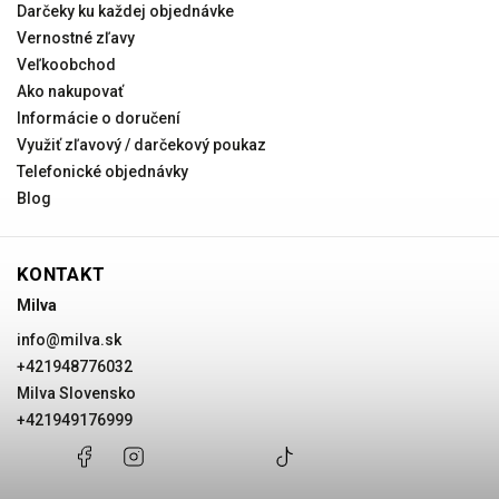
Darčeky ku každej objednávke
Vernostné zľavy
Veľkoobchod
Ako nakupovať
Informácie o doručení
Využiť zľavový / darčekový poukaz
Telefonické objednávky
Blog
KONTAKT
Milva
info
@
milva.sk
+421948776032
Milva Slovensko
+421949176999
+421948776032
Facebook
Instagram
Milva
+421949176999
@milvask
Slovensko