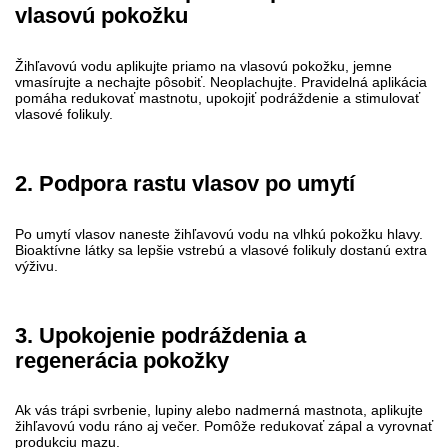
vlasovú pokožku
Žihľavovú vodu aplikujte priamo na vlasovú pokožku, jemne
vmasírujte a nechajte pôsobiť. Neoplachujte. Pravidelná aplikácia
pomáha redukovať mastnotu, upokojiť podráždenie a stimulovať
vlasové folikuly.
2. Podpora rastu vlasov po umytí
Po umytí vlasov naneste žihľavovú vodu na vlhkú pokožku hlavy.
Bioaktívne látky sa lepšie vstrebú a vlasové folikuly dostanú extra
výživu.
3. Upokojenie podráždenia a
regenerácia pokožky
Ak vás trápi svrbenie, lupiny alebo nadmerná mastnota, aplikujte
žihľavovú vodu ráno aj večer. Pomôže redukovať zápal a vyrovnať
produkciu mazu.