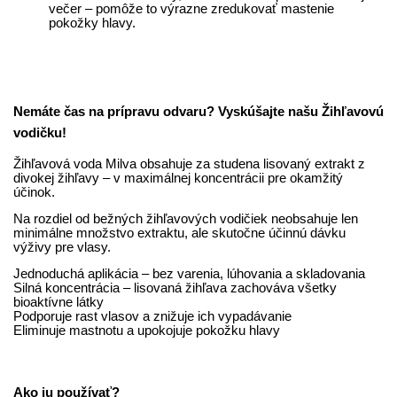
večer – pomôže to výrazne zredukovať mastenie
pokožky hlavy.
Nemáte čas na prípravu odvaru? Vyskúšajte našu Žihľavovú
vodičku!
Žihľavová voda Milva obsahuje za studena lisovaný extrakt z
divokej žihľavy – v maximálnej koncentrácii pre okamžitý
účinok.
Na rozdiel od bežných žihľavových vodičiek neobsahuje len
minimálne množstvo extraktu, ale skutočne účinnú dávku
výživy pre vlasy.
Jednoduchá aplikácia – bez varenia, lúhovania a skladovania
Silná koncentrácia – lisovaná žihľava zachováva všetky
bioaktívne látky
Podporuje rast vlasov a znižuje ich vypadávanie
Eliminuje mastnotu a upokojuje pokožku hlavy
Ako ju používať?