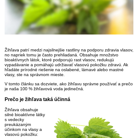
Žihľava patrí medzi najsilnejšie rastliny na podporu zdravia vlasov,
no napriek tomu je často prehliadaná. Obsahuje množstvo
bioaktívnych látok, ktoré podporujú rast vlasov, redukujú
vypadávanie a pomáhajú udržiavať vlasovú pokožku zdravú. Ak
hľadáte prírodné riešenie na oslabené, lámavé alebo mastné
vlasy, ste na správnom mieste.
V tomto článku sa dozviete, ako žihľavu správne používať a prečo
je naša 100 % žihľavová voda jedinečná.
Prečo je žihľava taká účinná
Žihľava obsahuje
silné bioaktívne látky
s vedecky
preukázaným
účinkom na vlasy a
vlasovú pokožku: