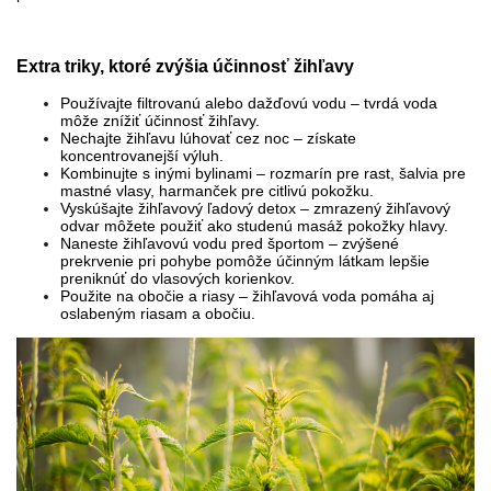
Extra triky, ktoré zvýšia účinnosť žihľavy
Používajte filtrovanú alebo dažďovú vodu – tvrdá voda
môže znížiť účinnosť žihľavy.
Nechajte žihľavu lúhovať cez noc – získate
koncentrovanejší výluh.
Kombinujte s inými bylinami – rozmarín pre rast, šalvia pre
mastné vlasy, harmanček pre citlivú pokožku.
Vyskúšajte žihľavový ľadový detox – zmrazený žihľavový
odvar môžete použiť ako studenú masáž pokožky hlavy.
Naneste žihľavovú vodu pred športom – zvýšené
prekrvenie pri pohybe pomôže účinným látkam lepšie
preniknúť do vlasových korienkov.
Použite na obočie a riasy – žihľavová voda pomáha aj
oslabeným riasam a obočiu.