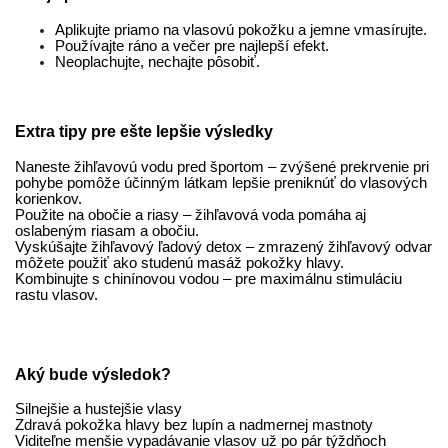
Aplikujte priamo na vlasovú pokožku a jemne vmasírujte.
Používajte ráno a večer pre najlepší efekt.
Neoplachujte, nechajte pôsobiť.
Extra tipy pre ešte lepšie výsledky
Naneste žihľavovú vodu pred športom – zvýšené prekrvenie pri
pohybe pomôže účinným látkam lepšie preniknúť do vlasových
korienkov.
Použite na obočie a riasy – žihľavová voda pomáha aj
oslabeným riasam a obočiu.
Vyskúšajte žihľavový ľadový detox – zmrazený žihľavový odvar
môžete použiť ako studenú masáž pokožky hlavy.
Kombinujte s chinínovou vodou – pre maximálnu stimuláciu
rastu vlasov.
Aký bude výsledok?
Silnejšie a hustejšie vlasy
Zdravá pokožka hlavy bez lupín a nadmernej mastnoty
Viditeľne menšie vypadávanie vlasov už po pár týždňoch