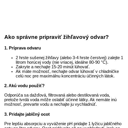
Ako správne pripraviť žihľavový odvar?
1. Príprava odvaru
2 hrste sušenej žihľavy (alebo 3-4 hrste čerstvej) zalejte 1
litrom horúcej vody (nie vriacej, ideálne 80-90 °C).
Zakryte a nechajte 15-20 minút lúhovať.
Ak máte možnosť, nechajte odvar lúhovať v chladničke
celú noc pre maximálnu koncentráciu účinných látok.
2. Akú vodu použiť?
Odporúča sa dažďová, filtrovaná alebo destilovaná voda,
pretože tvrdá voda môže oslabiť účinné látky. Ak nemáte inú
možnosť, prevarte vodu a nechajte ju vychladnúť.
3. Pridajte jablčný ocot
Pre lepšiu absorpciu a vyváženie pH pridajte 1 lyžicu jablčného