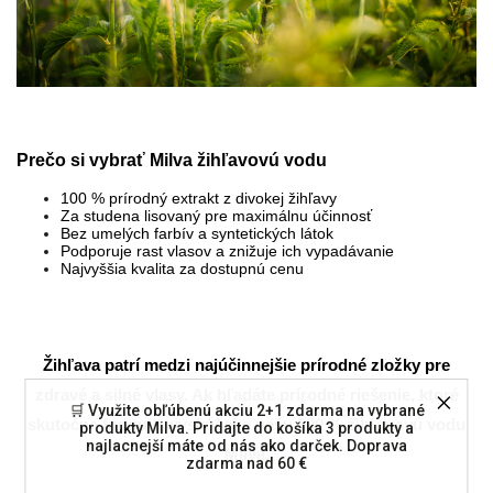
Prečo si vybrať Milva žihľavovú vodu
100 % prírodný extrakt z divokej žihľavy
Za studena lisovaný pre maximálnu účinnosť
Bez umelých farbív a syntetických látok
Podporuje rast vlasov a znižuje ich vypadávanie
Najvyššia kvalita za dostupnú cenu
Žihľava patrí medzi najúčinnejšie prírodné zložky pre
zdravé a silné vlasy. Ak hľadáte prírodné riešenie, ktoré
🛒 Využite obľúbenú akciu 2+1 zdarma na vybrané
skutočne funguje, vyskúšajte našu 100 % žihľavovú vodu
produkty Milva. Pridajte do košíka 3 produkty a
najlacnejší máte od nás ako darček. Doprava
Milva.
zdarma nad 60 €