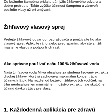
Do bežného šampónu pridajte pár lyžíc žihľavového odvaru a
dobre pretrepte. Takto zvýšite účinnosť šampónu a zároveň
posilníte vlasy už pri umývaní.
Žihľavový vlasový sprej
Prelejte žihľavový odvar do rozprašovača a používajte ho ako
vlasový sprej. Aplikujte ráno alebo pred spaním, aby ste znížili
mastenie vlasov a podporili ich rast.
Ako správne používať našu 100 % žihľavovú vodu
Naša žihľavová voda Milva obsahuje za studena lisovaný extrakt z
divokej žihľavy, ktorý si zachováva maximálnu koncentráciu
účinných látok. Na rozdiel od bežných žihľavových vodičiek na
trhu neobsahuje len minimálne množstvo extraktu, ale skutočne
účinnú dávku výživy pre vlasy.
1. Každodenná aplikácia pre zdravú