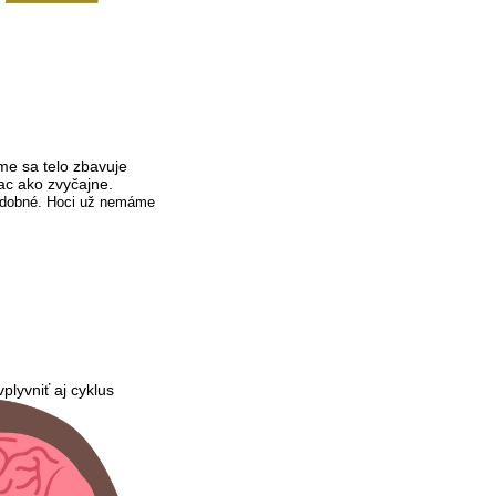
me sa telo zbavuje
ac ako zvyčajne.
 podobné. Hoci už nemáme
plyvniť aj cyklus