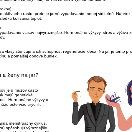
 rokov):
ze aktívneho rastu, preto je jarné vypadávanie menej viditeľné. Naprie
ledku kolísania teplôt.
):
vypadávanie vlasov najvýraznejšie. Hormonálne výkyvy, stres a výživa 
ov.
a vlasy stenčujú a ich schopnosť regenerácie klesá. Na jar je tento pro
atínu a pomalšej obnove buniek.
 a ženy na jar?
sov je u mužov často
ak majú genetické
tosť. Hormonálne výkyvy a
ôžu ešte viac urýchliť
jmä menštruačný cyklus,
a) spôsobujú výraznejšie