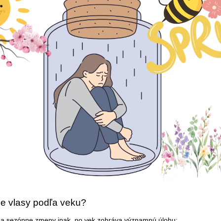
je vlasy podľa veku?
na sezónne zmeny inak, no vek zohráva významnú úlohu: