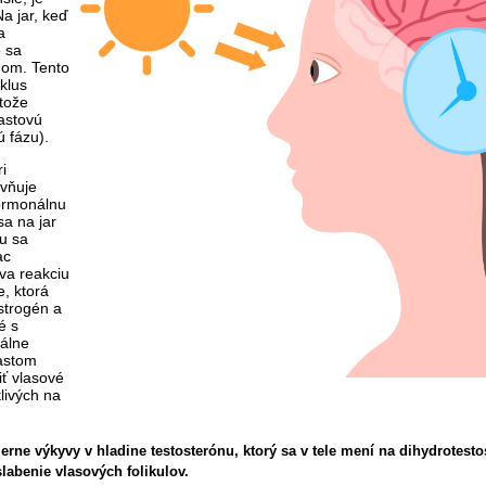
Na jar, keď
a
o sa
dňom.
Tento
klus
etože
astovú
 fázu).
i
yvňuje
hormonálnu
a na jar
nu
sa
ac
ava reakciu
, ktorá
strogén a
é s
álne
astom
ť vlasové
tlivých na
ierne výkyvy v hladine testosterónu, ktorý sa v tele mení na dihydrotest
labenie vlasových folikulov.