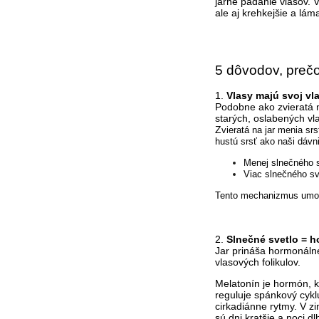
jarné padanie vlasov. 
ale aj krehkejšie a lám
5 dôvodov, prečo 
1.
Vlasy majú svoj vl
Podobne ako zvieratá m
starých, oslabených vl
Z
vieratá na jar menia sr
hustú srsť ako naši dávn
Menej slnečného s
Viac slnečného sv
Tento mechanizmus umož
2.
Slnečné svetlo = h
Jar prináša hormonáln
vlasových folikulov.
Melatonín je hormón, k
reguluje spánkový cykl
cirkadiánne rytmy. V z
sú dni kratšie a noci dlh