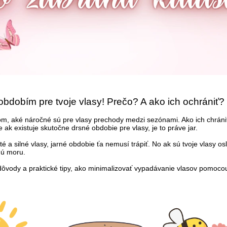
 obdobím pre tvoje vlasy! Prečo? A ako ich ochrániť?
om, aké náročné sú pre vlasy prechody medzi sezónami. Ako ich chráni
e ak existuje skutočne drsné obdobie pre vlasy, je to práve jar.
 a silné vlasy, jarné obdobie ťa nemusí trápiť. No ak sú tvoje vlasy os
ú moru.
ôvody a praktické tipy, ako minimalizovať vypadávanie vlasov pomoco