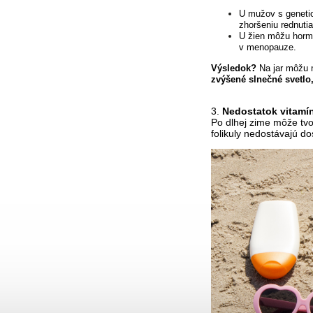
U mužov s genetic
zhoršeniu rednutia
U žien môžu horm
v menopauze.
Výsledok?
Na jar môžu n
zvýšené slnečné svetlo
3.
Nedostatok vitamí
Po dlhej zime môže tvoj
folikuly nedostávajú do