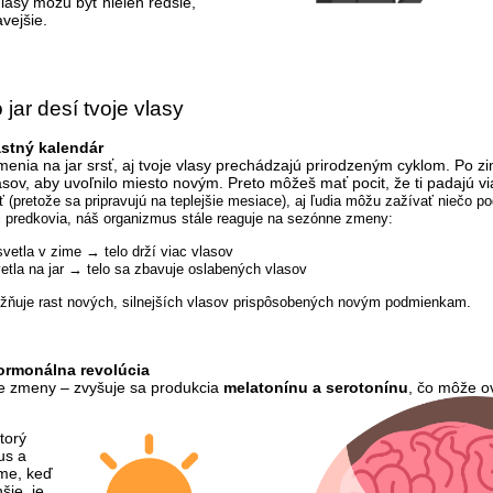
Vlasy môžu byť nielen redšie,
avejšie.
jar desí tvoje vlasy
astný kalendár
enia na jar srsť, aj tvoje vlasy prechádzajú prirodzeným cyklom. Po zi
asov, aby uvoľnilo miesto novým. Preto môžeš mať pocit, že ti padajú vi
sť (pretože sa pripravujú na teplejšie mesiace), aj ľudia môžu zažívať niečo
i predkovia, náš organizmus stále reaguje na sezónne zmeny:
vetla v zime → telo drží viac vlasov
etla na jar → telo sa zbavuje oslabených vlasov
ňuje rast nových, silnejších vlasov prispôsobených novým podmienkam.
ormonálna revolúcia
e zmeny – zvyšuje sa produkcia
melatonínu a serotonínu
, čo môže ov
torý
us a
ime, keď
šie, je