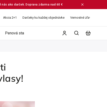
od nás ako darček. Doprava zdarma nad 60 €
Akcia 2+1
Darčeky ku každej objednávke
Vernostné zľavy
Veľko
Penová starostlivosť
Ružové vodičky
Balíčky
ti
vlasy!