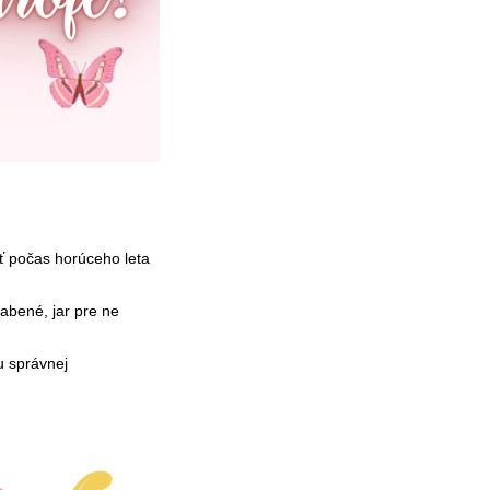
ť počas horúceho leta
labené, jar pre ne
u správnej