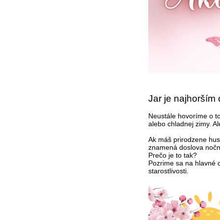
Jar je najhorším
Neustále hovoríme o t
alebo chladnej zimy. Al
Ak máš prirodzene husté
znamená doslova nočn
Prečo je to tak?
Pozrime sa na hlavné d
starostlivosti.