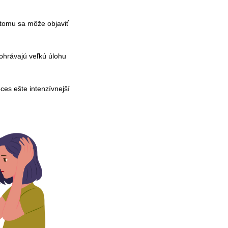
k tomu sa môže objaviť
zohrávajú veľkú úlohu
ces ešte intenzívnejší