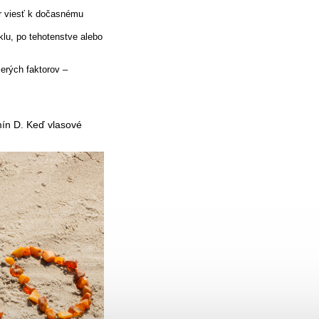
r viesť k dočasnému
u, po tehotenstve alebo
erých faktorov –
amín D. Keď vlasové