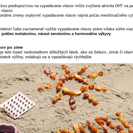
kou predispozíciou na vypadávanie vlasov môže zvýšená aktivita DHT na ja
 vlasov.
onálne zmeny ovplyvniť vypadávanie vlasov najmä počas menštruačného cykl
iektorí ľudia zaznamenať vyššie vypadávanie vlasov práve vďaka súhre viac
, pokles melatonínu, nárast serotonínu a hormonálne výkyvy
.
nov po zime
e telo trpieť nedostatkom dôležitých látok, ako sú železo, zinok či vit
statok výživy, oslabujú sa a vypadávajú rýchlejšie.