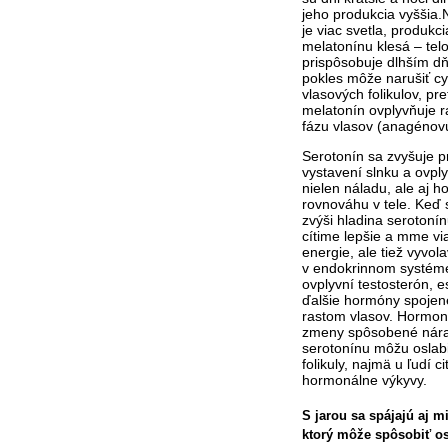
jeho produkcia vyššia.
je viac svetla, p
rodukci
melatonínu klesá – tel
prispôsobuje dlhším 
pokles môže narušiť cy
vlasových folikulov, pr
melatonín ovplyvňuje r
fázu vlasov (anagénovú
Serotonín sa zvyšuje pr
vystavení slnku a ovpl
nielen náladu, ale aj 
rovnováhu v tele.
Keď s
zvýši hladina serotoní
cítime lepšie a mme vi
energie, ale
tiež vyvol
v endokrinnom systéme
ovplyvní testosterón, e
ďalšie hormóny spojen
rastom vlasov.
Hormon
zmeny spôsobené nár
serotonínu môžu oslabi
folikuly, najmä u ľudí ci
hormonálne výkyvy.
S jarou sa spájajú aj m
ktorý môže spôsobiť os