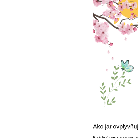
Ako jar ovplyvňu
Každý človek reaguje 