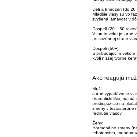
Deti a tínedžeri (do 20
Mladšie vlasy sú vo fá
zvýšená lámavosť v dôs
Dospelí (20 – 50 rokov
V tomto veku je jarné 
pri sezónnej strate vlas
Dospelí (50+):
S pribúdajúcim vekom s
kvôli nižšej tvorbe ker
Ako reagujú muži
Muži:
Jarné vypadávanie vla
dramatickejšie, najmä 
predispozície na pleša
zmeny v testosteróne m
rednutie vlasov.
Ženy:
Hormonálne zmeny (na
tehotenstvo, menopauz