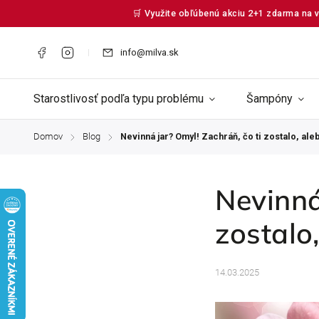
🛒 Využite obľúbenú akciu 2+1 zdarma na v
info@milva.sk
Starostlivosť podľa typu problému
Šampóny
Domov
Blog
Nevinná jar? Omyl! Zachráň, čo ti zostalo, aleb
/
/
Nevinná
zostalo,
14.03.2025