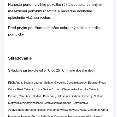
Naneste penu na vlhkú pokožku rúk alebo tela. Jemnými
masážnymi pohybmi rozotrite a následne dôkladne
opláchnite vlažnou vodou.
Pred prvým použitím odstráňte ochranný krúžok z hrdla
pumpičky.
Skladovanie
Skladujte pri teplote od 5 °C do 25 °C, mimo dosahu detí.
INCI:
Aqua, Sodium Laureth Sulfate, Glycerin, Cocamidopropyl Betaine, Ficus
Carica Fruit Extract, Urtica Dioica Extract, Chamomilla Recutita Extract,
Parfum, Citric Acid, Sodium Benzoate, Potassium Sorbate, Dimethyl Sulfone,
Methylchloroisothiazolinone, Methylisothiazolinone, Tetramethyl
Acetyloctahydronaphthalenes, Hexamethylindanopyran, Hexyl Cinnamal, Alpha-
Isomethyl Ionone, Benzyl Salicylate, Coumarin, Hydroxycitronellal, Linalool,