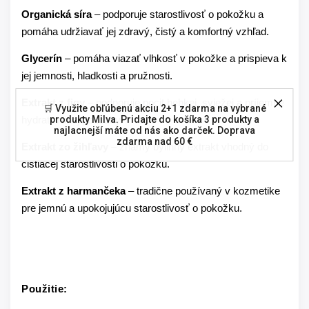
Organická síra
– podporuje starostlivosť o pokožku a
pomáha udržiavať jej zdravý, čistý a komfortný vzhľad.
Glycerín
– pomáha viazať vlhkosť v pokožke a prispieva k
jej jemnosti, hladkosti a pružnosti.
Extrakt z figy
– podporuje pocit hebkej, sviežej a príjemne
🛒 Využite obľúbenú akciu 2+1 zdarma na vybrané
produkty Milva. Pridajte do košíka 3 produkty a
hydratovanej pokožky.
najlacnejší máte od nás ako darček. Doprava
zdarma nad 60 €
Extrakt zo žihľavy
– známy bylinný extrakt vhodný do
čistiacej starostlivosti o pokožku.
Extrakt z harmančeka
– tradične používaný v kozmetike
pre jemnú a upokojujúcu starostlivosť o pokožku.
Použitie: