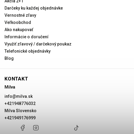
Akcia 2+1
Darčeky ku každej objednávke
Vernostné zľavy
Veľkoobchod
Ako nakupovať
Informácie o doručení
Využiť zľavový / darčekový poukaz
Telefonické objednávky
Blog
KONTAKT
Milva
info
@
milva.sk
+421948776032
Milva Slovensko
+421949176999
+421948776032
Facebook
Instagram
Milva
+421949176999
@milvask
Slovensko