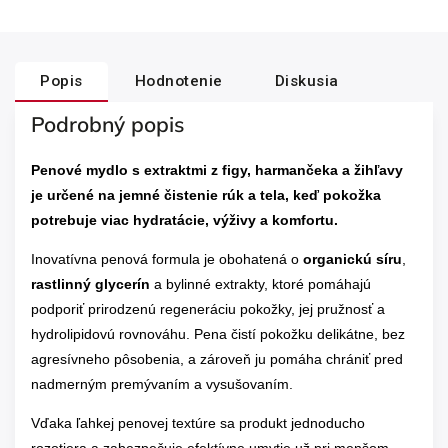
Popis
Hodnotenie
Diskusia
Podrobný popis
Penové mydlo s extraktmi z figy, harmančeka a žihľavy
je určené na jemné čistenie rúk a tela, keď pokožka
potrebuje viac hydratácie, výživy a komfortu.
Inovatívna penová formula je obohatená o
organickú síru
,
rastlinný glycerín
a bylinné extrakty, ktoré pomáhajú
podporiť prirodzenú regeneráciu pokožky, jej pružnosť a
hydrolipidovú rovnováhu. Pena čistí pokožku delikátne, bez
agresívneho pôsobenia, a zároveň ju pomáha chrániť pred
nadmerným premývaním a vysušovaním.
Vďaka ľahkej penovej textúre sa produkt jednoducho