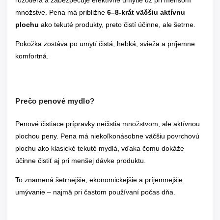
rozotiera a zabezpečuje efektívne umytie už pri menšom
množstve. Pena má približne
6–8-krát väčšiu aktívnu
plochu
ako tekuté produkty, preto čistí účinne, ale šetrne.
Pokožka zostáva po umytí čistá, hebká, svieža a príjemne
komfortná.
Prečo penové mydlo?
Penové čistiace prípravky nečistia množstvom, ale aktívnou
plochou peny. Pena má niekoľkonásobne väčšiu povrchovú
plochu ako klasické tekuté mydlá, vďaka čomu dokáže
účinne čistiť aj pri menšej dávke produktu.
To znamená šetrnejšie, ekonomickejšie a príjemnejšie
umývanie – najmä pri častom používaní počas dňa.