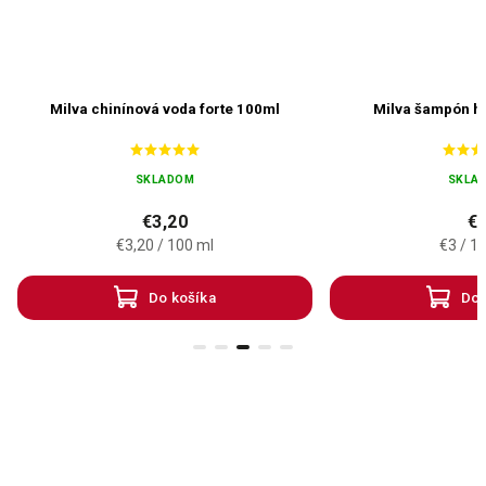
Milva chinínová voda forte 100ml
Milva šampón h
SKLADOM
SKLA
€3,20
€
€3,20 / 100 ml
€3 / 1
Do košíka
Do 