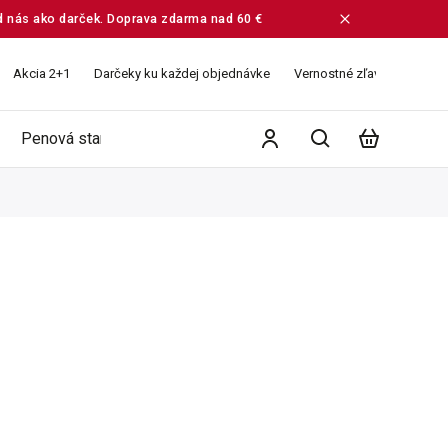
od nás ako darček. Doprava zdarma nad 60 €
Akcia 2+1
Darčeky ku každej objednávke
Vernostné zľavy
Veľko
Penová starostlivosť
Ružové vodičky
Balíčky