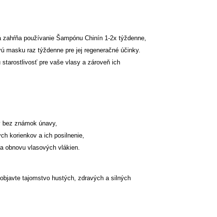
orá zahŕňa používanie Šampónu Chinín 1-2x týždenne,
ú masku raz týždenne pre jej regeneračné účinky.
starostlivosť pre vaše vlasy a zároveň ich
sy bez známok únavy,
ch korienkov a ich posilnenie,
 a obnovu vlasových vlákien.
objavte tajomstvo hustých, zdravých a silných