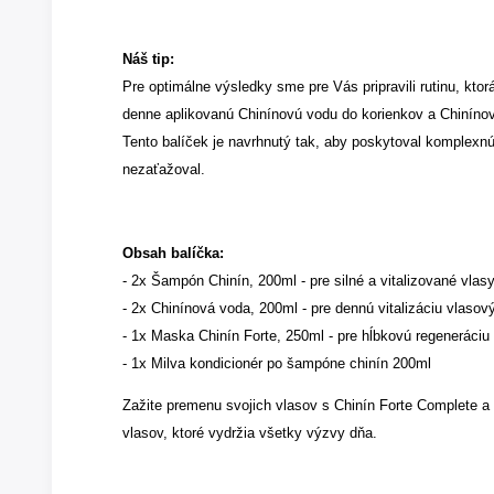
Náš tip:
Pre optimálne výsledky sme pre Vás pripravili rutinu, kt
denne aplikovanú Chinínovú vodu do korienkov a Chinínov
Tento balíček je navrhnutý tak, aby poskytoval komplexnú 
nezaťažoval.
Obsah balíčka:
- 2x Šampón Chinín, 200ml - pre silné a vitalizované vla
- 2x Chinínová voda, 200ml - pre dennú vitalizáciu vlasový
- 1x Maska Chinín Forte, 250ml - pre hĺbkovú regeneráciu
- 1x Milva kondicionér po šampóne chinín 200ml
Zažite premenu svojich vlasov s Chinín Forte Complete a 
vlasov, ktoré vydržia všetky výzvy dňa.