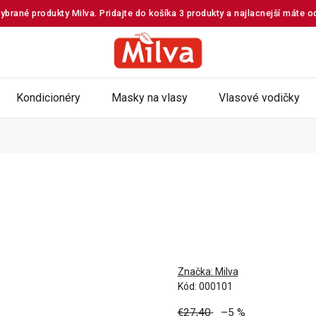
ybrané produkty Milva. Pridajte do košíka 3 produkty a najlacnejší máte 
Kondicionéry
Masky na vlasy
Vlasové vodičky
Značka:
Milva
Kód:
000101
€27,40
–5 %