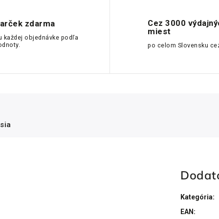
Cez 3000 výdajný
arček zdarma
miest
u každej objednávke podľa
odnoty.
po celom Slovensku ce
sia
Dodat
Kategória
:
EAN
: