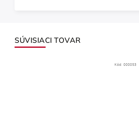
SÚVISIACI TOVAR
063
Kód:
000053