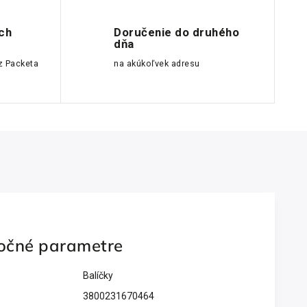
ch
Doručenie do druhého
dňa
z Packeta
na akúkoľvek adresu
očné parametre
Balíčky
3800231670464