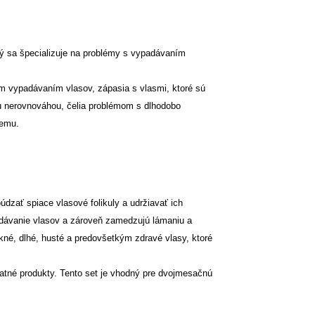
rý sa špecializuje na problémy s vypadávaním
ým vypadávaním vlasov, zápasia s vlasmi, ktoré sú
u nerovnováhou, čelia problémom s dlhodobo
jemu.
dzať spiace vlasové folikuly a udržiavať ich
adávanie vlasov a zároveň zamedzujú lámaniu a
né, dlhé, husté a predovšetkým zdravé vlasy, ktoré
atné produkty. Tento set je vhodný pre dvojmesačnú