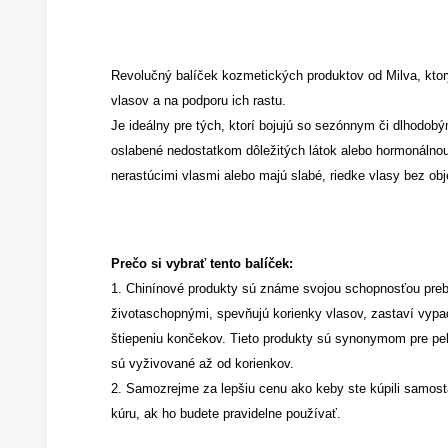
Revolučný balíček kozmetických produktov od Milva, kto
vlasov a na podporu ich rastu.
Je ideálny pre tých, ktorí bojujú so sezónnym či dlhodob
oslabené nedostatkom dôležitých látok alebo hormonálno
nerastúcimi vlasmi alebo majú slabé, riedke vlasy bez ob
Prečo si vybrať tento balíček:
1. Chinínové produkty sú známe svojou schopnosťou prebú
životaschopnými, spevňujú korienky vlasov, zastaví vyp
štiepeniu končekov. Tieto produkty sú synonymom pre pek
sú vyživované až od korienkov.
2. Samozrejme za lepšiu cenu ako keby ste kúpili samost
kúru, ak ho budete pravidelne používať.