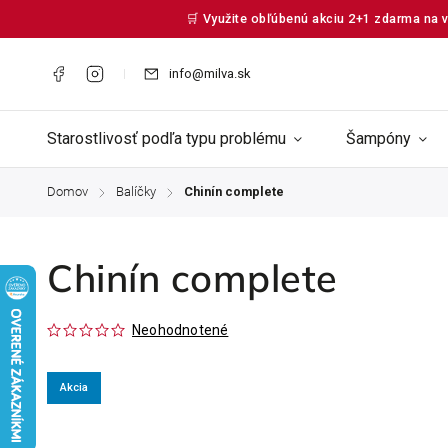
🛒 Využite obľúbenú akciu 2+1 zdarma na v
info@milva.sk
Starostlivosť podľa typu problému
Šampóny
Domov
Balíčky
Chinín complete
/
/
Chinín complete
Neohodnotené
Akcia