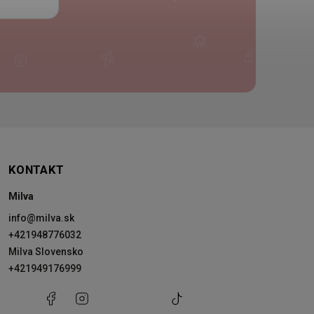
KONTAKT
Milva
info
@
milva.sk
+421948776032
Milva Slovensko
+421949176999
+421948776032
Facebook
Instagram
Milva
+421949176999
@milvask
Slovensko