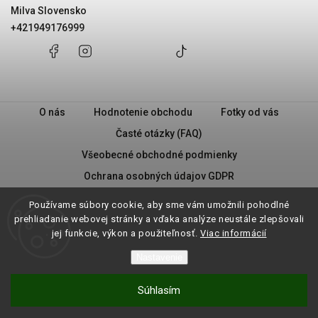
Milva Slovensko
+421949176999
+421948776032
Facebook
Instagram
Milva
+421949176999
@milvask
Slovensko
O nás
Hodnotenie obchodu
Fotky od vás
Časté otázky (FAQ)
Všeobecné obchodné podmienky
Ochrana osobných údajov GDPR
PRAVIDLÁ PREDAJA „2 + 1“
Milva - Náš príbeh
Používame súbory cookie, aby sme vám umožnili pohodlné
Vrátenie tovaru
prehliadanie webovej stránky a vďaka analýze neustále zlepšovali
jej funkcie, výkon a použiteľnosť.
Viac informácií
Nastavenie
Copyright 2026
Milva.sk
. Všetky práva vyhradené.
Súhlasím
Vytvoril Shoptet