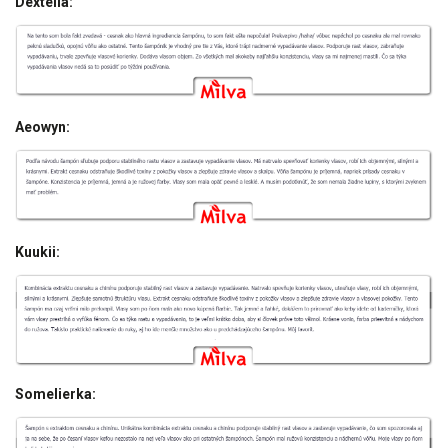
Dextella:
Aeowyn:
Kuukii:
Somelierka: