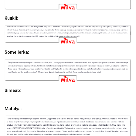
Kuukii:
Somelierka:
Simeab:
Matulya: