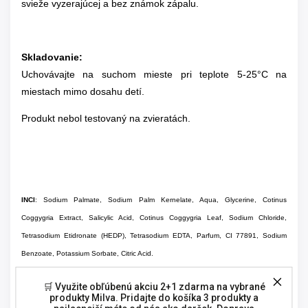
svieže vyzerajúcej a bez známok zápalu.
Skladovanie:
Uchovávajte na suchom mieste pri teplote 5-25°C na
miestach mimo dosahu detí.
Produkt nebol testovaný na zvieratách.
INCI
: Sodium Palmate, Sodium Palm Kernelate, Aqua, Glycerine, Cotinus
Coggygria Extract, Salicylic Acid, Cotinus Coggygria Leaf, Sodium Chloride,
Tetrasodium Etidronate (HEDP), Tetrasodium EDTA, Parfum, CI 77891, Sodium
Benzoate, Potassium Sorbate, Citric Acid.
🛒 Využite obľúbenú akciu 2+1 zdarma na vybrané
produkty Milva. Pridajte do košíka 3 produkty a