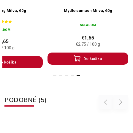
ing Milva, 60g
Mydlo sumach Milva, 60g
SKLADOM
LADOM
€1,65
1,65
€2,75 / 100 g
 / 100 g
Do košíka
o košíka
PODOBNÉ (5)
Previous
Next