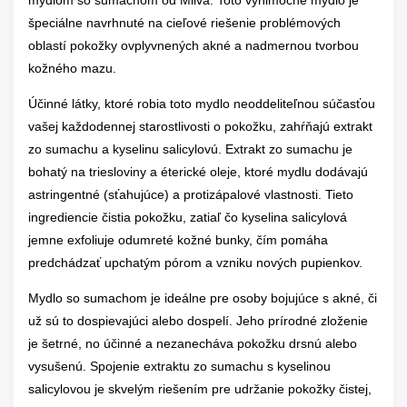
mydlom so sumachom od Milva. Toto výnimočné mydlo je
špeciálne navrhnuté na cieľové riešenie problémových
oblastí pokožky ovplyvnených akné a nadmernou tvorbou
kožného mazu.
Účinné látky, ktoré robia toto mydlo neoddeliteľnou súčasťou
vašej každodennej starostlivosti o pokožku, zahŕňajú extrakt
zo sumachu a kyselinu salicylovú. Extrakt zo sumachu je
bohatý na triesloviny a éterické oleje, ktoré mydlu dodávajú
astringentné (sťahujúce) a protizápalové vlastnosti. Tieto
ingrediencie čistia pokožku, zatiaľ čo kyselina salicylová
jemne exfoliuje odumreté kožné bunky, čím pomáha
predchádzať upchatým pórom a vzniku nových pupienkov.
Mydlo so sumachom je ideálne pre osoby bojujúce s akné, či
už sú to dospievajúci alebo dospelí. Jeho prírodné zloženie
je šetrné, no účinné a nezanecháva pokožku drsnú alebo
vysušenú. Spojenie extraktu zo sumachu s kyselinou
salicylovou je skvelým riešením pre udržanie pokožky čistej,