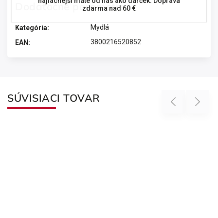
najlacnejší máte od nás ako darček. Doprava
Dodatočné parametre
zdarma nad 60 €
Mydlá
Kategória
:
3800216520852
EAN
:
SÚVISIACI TOVAR
Previous
Next