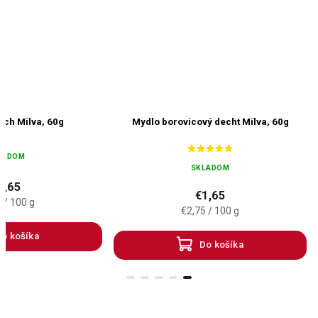
ch Milva, 60g
Mydlo borovicový decht Milva, 60g
LADOM
SKLADOM
1,65
€1,65
 / 100 g
€2,75 / 100 g
o košíka
Do košíka