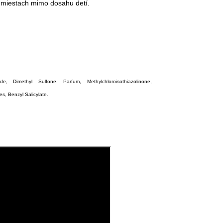
 miestach mimo dosahu detí.
, Dimethyl Sulfone, Parfum, Methylchloroisothiazolinone,
s, Benzyl Salicylate.