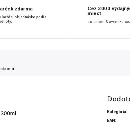
Cez 3000 výdajný
arček zdarma
miest
u každej objednávke podľa
odnoty.
po celom Slovensku ce
iskusia
Dodat
Kategória
:
, 300ml
EAN
: