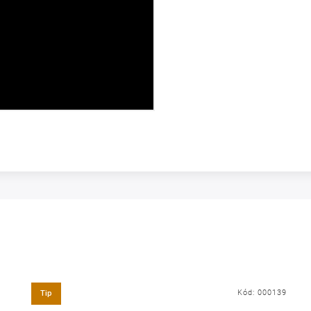
Kód:
000139
Tip