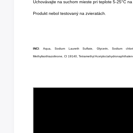
Uchovávajte na suchom mieste pri teplote 5-25°C na
Produkt nebol testovaný na zvieratách.
INCI
: Aqua, Sodium Laureth Sulfate, Glycerin, Sodium chloride
Methylisothiazolinone, CI 19140, Tetramethyl Acetyloctahydronaphthalene