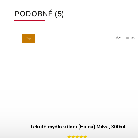
PODOBNÉ (5)
148
Kód:
000132
Tip
Tekuté mydlo s ílom (Huma) Milva, 300ml