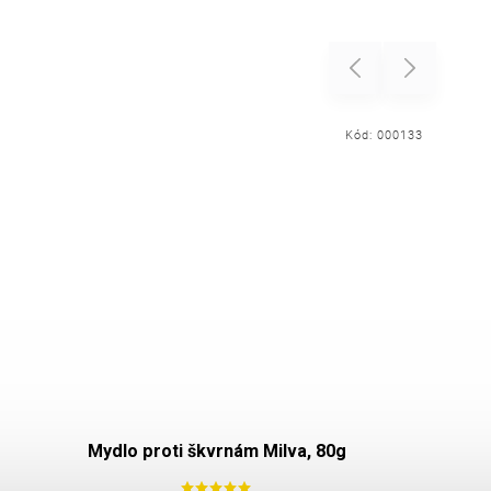
Previous
Next
Kód:
000133
Mydlo proti škvrnám Milva, 80g