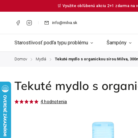
🛒 Využite obľúbenú akciu 2+1 zdarma na v
info@milva.sk
Starostlivosť podľa typu problému
Šampóny
Domov
Mydlá
Tekuté mydlo s organickou sírou Milva, 300
/
/
Tekuté mydlo s organi
4 hodnotenia