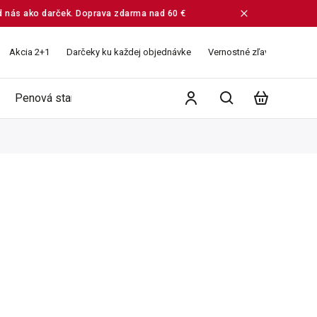
od nás ako darček. Doprava zdarma nad 60 €
Akcia 2+1
Darčeky ku každej objednávke
Vernostné zľavy
Veľko
Penová starostlivosť
Ružové vodičky
Balíčky