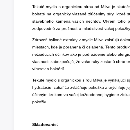
Tekuté mydlo s organickou sírou od Milva je skuto
bohaté na organicky viazané zlúčeniny síry, ktoré 
stavebného kameňa vašich nechtov. Okrem toho po
zodpovedné za pružnosť a mladistvosť vašej pokožky
Zároveň bylinné extrakty v mydle Milva zaisťujú doko
miestach, kde je poranená či oslabená. Tento produkt
nežiaducich účinkov ako je podráždenie alebo alergic
vlastnosti zabezpečujú, že vaše ruky zostanú chrán
vírusov a baktérií.
Tekuté mydlo s organickou sírou Milva je vynikajúci
hydratáciu, zatiaľ čo zvláčňuje pokožku a urýchľuje
účinným krokom vo vašej každodennej hygiene získate 
pokožku.
Skladovanie: