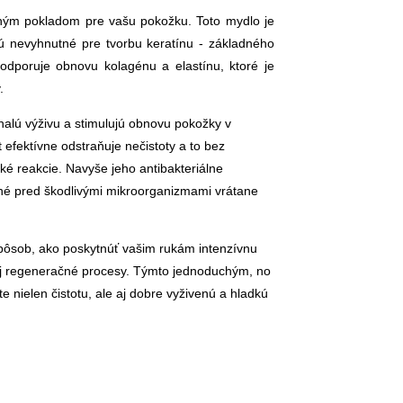
čným pokladom pre vašu pokožku. Toto mydlo je
sú nevyhnutné pre tvorbu keratínu - základného
dporuje obnovu kolagénu a elastínu, ktoré je
.
nalú výživu a stimulujú obnovu pokožky v
 efektívne odstraňuje nečistoty a to bez
ké reakcie. Navyše jeho antibakteriálne
ené pred škodlivými mikroorganizmami vrátane
 spôsob, ako poskytnúť vašim rukám intenzívnu
 jej regeneračné procesy. Týmto jednoduchým, no
nielen čistotu, ale aj dobre vyživenú a hladkú