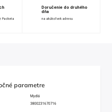
ch
Doručenie do druhého
dňa
z Packeta
na akúkoľvek adresu
očné parametre
Mydlá
3800231670716