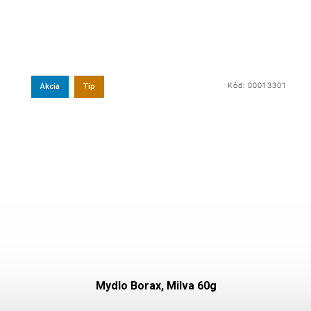
Kód:
00013301
Akcia
Tip
Mydlo Borax, Milva 60g