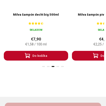
Milva šampón decht big 500ml
Milva šampón pivn
SKLADOM
SKLA
€7,90
€4,
€1,58 / 100 ml
€2,25 / 
Do košíka
Do 