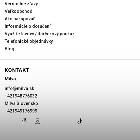
Vernostné zľavy
Veľkoobchod
Ako nakupovať
Informácie o doručení
Využiť zľavový / darčekový poukaz
Telefonické objednávky
Blog
KONTAKT
Milva
info
@
milva.sk
+421948776032
Milva Slovensko
+421949176999
+421948776032
Facebook
Instagram
Milva
+421949176999
@milvask
Slovensko