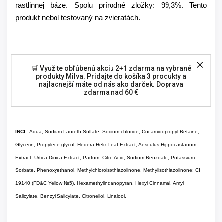
rastlinnej báze. Spolu prírodné zložky: 99,3%.
Tento
produkt nebol testovaný na zvieratách.
🛒 Využite obľúbenú akciu 2+1 zdarma na vybrané
produkty Milva. Pridajte do košíka 3 produkty a
najlacnejší máte od nás ako darček. Doprava
zdarma nad 60 €
INCI
: Aqua; Sodium Laureth Sulfate, Sodium chloride, Cocamidopropyl Betaine,
Glycerin, Propylene glycol, Hedera Helix Leaf Extract, Aesculus Hippocastanum
Extract, Urtica Dioica Extract, Parfum, Citric Acid, Sodium Benzoate, Potassium
Sorbate, Phenoxyethanol, Methylchloroisothiazolinone, Methylisothiazolinone; CI
19140 (FD&C Yellow №5), Hexamethylindanopyran, Hexyl Cinnamal, Amyl
Salicylate, Benzyl Salicylate, Citronellol, Linalool.