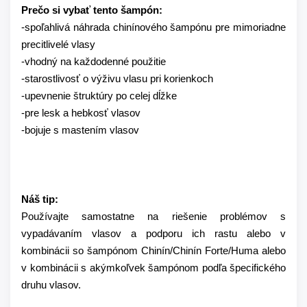
Prečo si vybať tento šampón:
-spoľahlivá náhrada chinínového šampónu pre mimoriadne
precitlivelé vlasy
-vhodný na každodenné použitie
-starostlivosť o výživu vlasu pri korienkoch
-upevnenie štruktúry po celej dĺžke
-pre lesk a hebkosť vlasov
-bojuje s mastením vlasov
Náš tip:
Používajte samostatne na riešenie problémov s
vypadávaním vlasov a podporu ich rastu alebo v
kombinácii so šampónom Chinín/Chinín Forte/Huma alebo
v kombinácii s akýmkoľvek šampónom podľa špecifického
druhu vlasov.