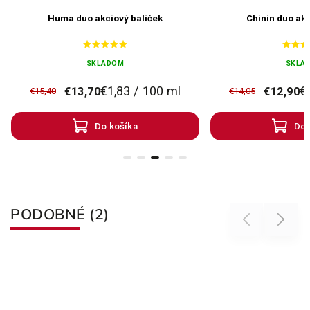
Huma duo akciový balíček
Chinín duo akc
SKLADOM
SKLA
€1,83 / 100 ml
€
€13,70
€12,90
€15,40
€14,05
Do košíka
Do 
PODOBNÉ (2)
Previous
Next