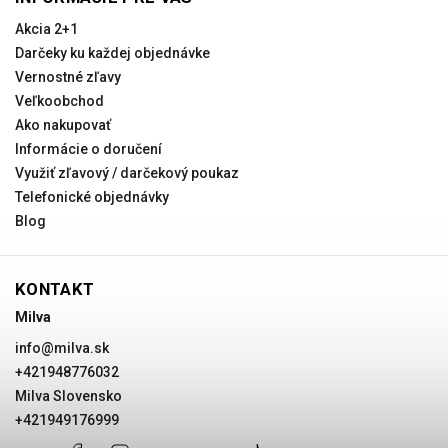
Akcia 2+1
Darčeky ku každej objednávke
Vernostné zľavy
Veľkoobchod
Ako nakupovať
Informácie o doručení
Využiť zľavový / darčekový poukaz
Telefonické objednávky
Blog
KONTAKT
Milva
info
@
milva.sk
+421948776032
Milva Slovensko
+421949176999
+421948776032
Facebook
Instagram
Milva
+421949176999
@milvask