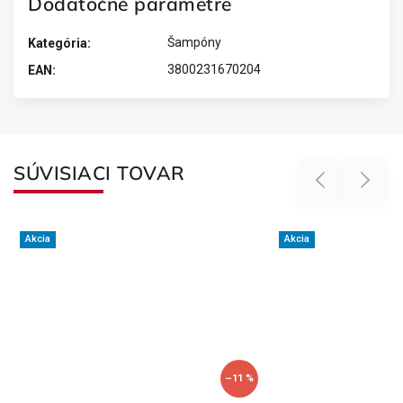
Dodatočné parametre
Šampóny
Kategória
:
3800231670204
EAN
:
SÚVISIACI TOVAR
Previous
Next
Akcia
Akcia
–11 %