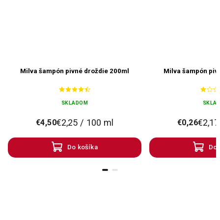
Milva šampón pivné droždie 200ml
Milva šampón piv
SKLADOM
SKLA
€2,25 / 100 ml
€2,17
€4,50
€0,26
Do košíka
Do 