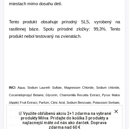
miestach mimo dosahu detí.
Tento produkt obsahuje prírodný SLS, vyrobený na
rastlinnej báze. Spolu prírodné zložky: 99,3%. Tento
produkt nebol testovaný na zvieratách
.
INCI
: Aqua, Sodium Laureth Sulfate, Magnesium Chloride, Sodium chloride,
Cocamidopropyl Betaine, Glycerin, Chamomilla Recutita Extract, Pyrus Malus
(Apple) Fruit Extract, Parfum, Citric Acid, Sodium Benzoate, Potassium Sorbate,
Methylchloroisothiazolinone, Methylisothiazolinone, CI 19140 (FD&C Yellow
🛒 Využite obľúbenú akciu 2+1 zdarma na vybrané
№5),Hexamethylindanopyran, Hexyl Cinnamal, Amyl Salicylate, Benzyl
produkty Milva. Pridajte do košíka 3 produkty a
najlacnejší máte od nás ako darček. Doprava
Salicylate, Citronellol, Linalool.
zdarma nad 60 €