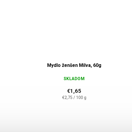
va,
Mydlo ženšen Milva, 60g
SKLADOM
€1,65
€2,75 / 100 g