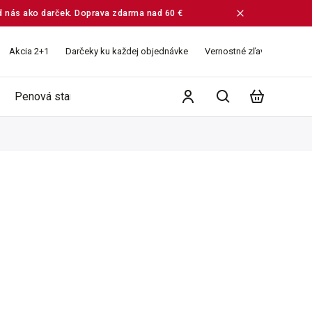
od nás ako darček. Doprava zdarma nad 60 €
Akcia 2+1
Darčeky ku každej objednávke
Vernostné zľavy
Veľko
Penová starostlivosť
Ružové vodičky
Balíčky