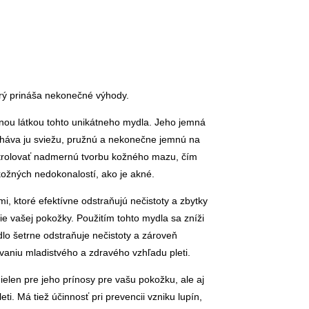
orý prináša nekonečné výhody.
innou látkou tohto unikátneho mydla. Jeho jemná
cháva ju sviežu, pružnú a nekonečne jemnú na
ntrolovať nadmernú tvorbu kožného mazu, čím
ožných nedokonalostí, ako je akné.
i, ktoré efektívne odstraňujú nečistoty a zbytky
cie vašej pokožky. Použitím tohto mydla sa zníži
lo šetrne odstraňuje nečistoty a zároveň
vaniu mladistvého a zdravého vzhľadu pleti.
ielen pre jeho prínosy pre vašu pokožku, ale aj
eti. Má tiež účinnosť pri prevencii vzniku lupín,