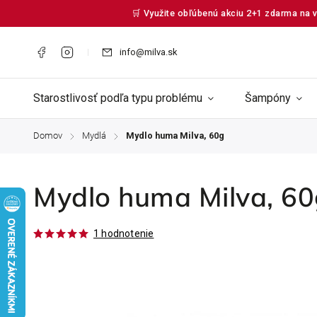
🛒 Využite obľúbenú akciu 2+1 zdarma na v
info@milva.sk
Starostlivosť podľa typu problému
Šampóny
Domov
Mydlá
Mydlo huma Milva, 60g
/
/
Mydlo huma Milva, 60
1 hodnotenie