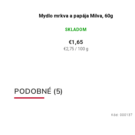
Mydlo mrkva a papája Milva, 60g
SKLADOM
€1,65
€2,75 / 100 g
PODOBNÉ (5)
401
Kód:
000137