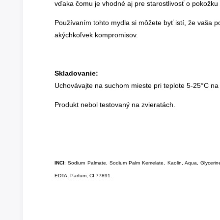
vďaka čomu je vhodné aj pre starostlivosť o pokožku 
Používaním tohto mydla si môžete byť istí, že vaša p
akýchkoľvek kompromisov.
Skladovanie:
Uchovávajte na suchom mieste pri teplote 5-25°C na
Produkt nebol testovaný na zvieratách.
INCI
: Sodium Palmate, Sodium Palm Kemelate, Kaolin, Aqua, Glycerine
EDTA, Parfum, CI 77891.