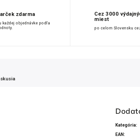
Cez 3000 výdajný
arček zdarma
miest
u každej objednávke podľa
odnoty.
po celom Slovensku ce
iskusia
Dodat
Kategória
:
EAN
: