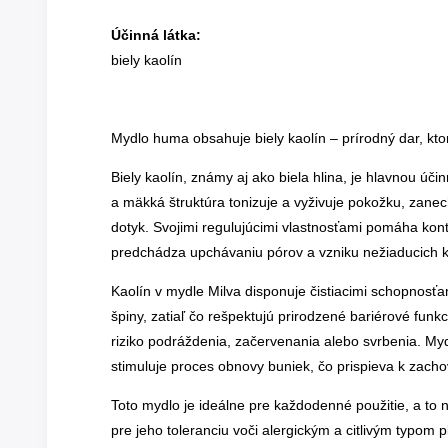
Účinná látka:
biely kaolín
Mydlo huma obsahuje biely kaolín – prírodný dar, kt
Biely kaolín, známy aj ako biela hlina, je hlavnou úč
a mäkká štruktúra tonizuje a vyživuje pokožku, zane
dotyk. Svojimi regulujúcimi vlastnosťami pomáha ko
predchádza upchávaniu pórov a vzniku nežiaducich k
Kaolín v mydle Milva disponuje čistiacimi schopnosťam
špiny, zatiaľ čo rešpektujú prirodzené bariérové funk
riziko podráždenia, začervenania alebo svrbenia. Myd
stimuluje proces obnovy buniek, čo prispieva k zacho
Toto mydlo je ideálne pre každodenné použitie, a to n
pre jeho toleranciu voči alergickým a citlivým typom pl