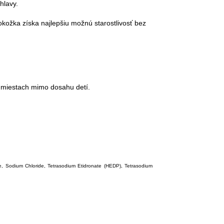
hlavy.
okožka získa najlepšiu možnú starostlivosť bez
 miestach mimo dosahu detí.
, Sodium Chloride, Tetrasodium Etidronate (HEDP), Tetrasodium