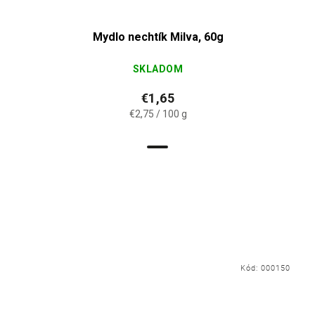
Mydlo nechtík Milva, 60g
SKLADOM
€1,65
€2,75 / 100 g
Kód:
000150