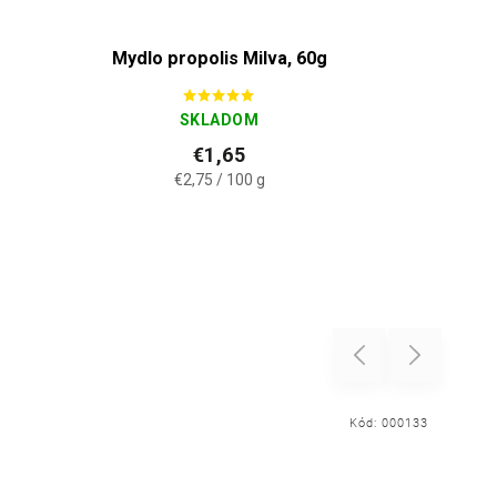
Mydlo propolis Milva, 60g
SKLADOM
€1,65
€2,75 / 100 g
Previous
Next
Kód:
000133