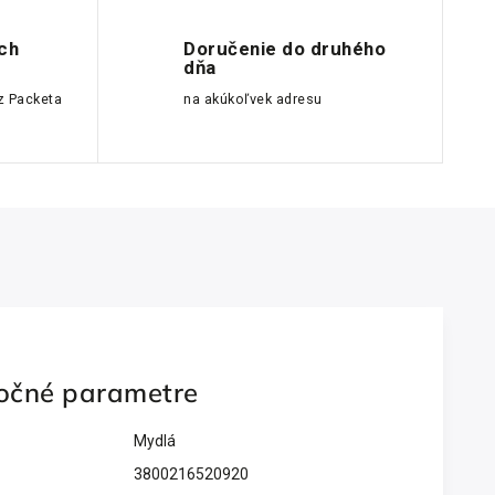
ch
Doručenie do druhého
dňa
z Packeta
na akúkoľvek adresu
očné parametre
Mydlá
3800216520920