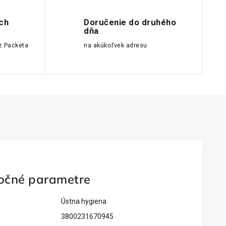
ch
Doručenie do druhého
dňa
z Packeta
na akúkoľvek adresu
očné parametre
Ústna hygiena
3800231670945