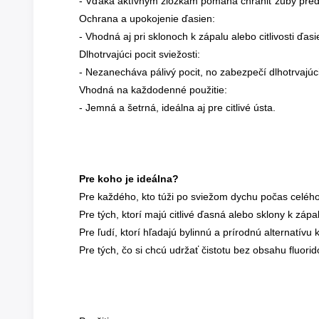
- Vďaka aktívnym zložkám pomáha chrániť zuby pre
Ochrana a upokojenie ďasien:
- Vhodná aj pri sklonoch k zápalu alebo citlivosti ďasi
Dlhotrvajúci pocit sviežosti:
- Nezanecháva pálivý pocit, no zabezpečí dlhotrvajúci 
Vhodná na každodenné použitie:
- Jemná a šetrná, ideálna aj pre citlivé ústa.
Pre koho je ideálna?
Pre každého, kto túži po sviežom dychu počas celéh
Pre tých, ktorí majú citlivé ďasná alebo sklony k záp
Pre ľudí, ktorí hľadajú bylinnú a prírodnú alternatív
Pre tých, čo si chcú udržať čistotu bez obsahu fluori