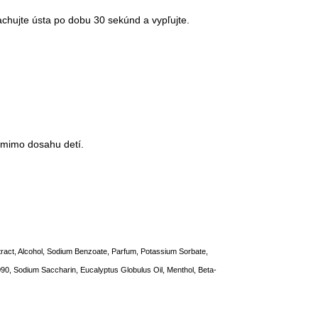
achujte ústa po dobu 30 sekúnd a vypľujte.
C mimo dosahu detí.
xtract, Alcohol, Sodium Benzoate, Parfum, Potassium Sorbate,
2090, Sodium Saccharin, Eucalyptus Globulus Oil, Menthol, Beta-