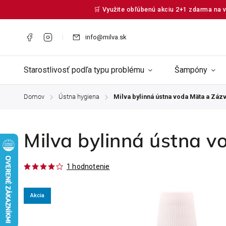
🛒 Využite obľúbenú akciu 2+1 zdarma na v
info@milva.sk
Starostlivosť podľa typu problému
Šampóny
Domov
Ústna hygiena
Milva bylinná ústna voda Mäta ​a Záz
/
/
Milva bylinná ústna v
1 hodnotenie
Akcia