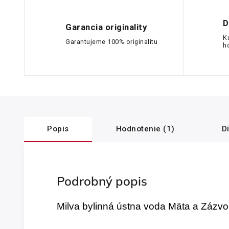
D
Garancia originality
K
Garantujeme 100% originalitu
h
Popis
Hodnotenie (1)
D
Podrobný popis
Milva bylinná ústna voda Mäta
​a
Zázvor