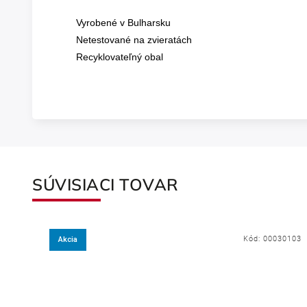
Vyrobené v Bulharsku
Netestované na zvieratách
Recyklovateľný obal
SÚVISIACI TOVAR
Kód:
00030103
Akcia