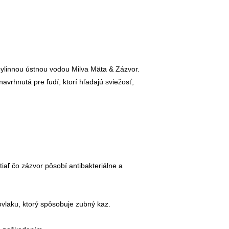
 bylinnou ústnou vodou Milva Mäta & Zázvor.
navrhnutá pre ľudí, ktorí hľadajú sviežosť,
iaľ čo zázvor pôsobí antibakteriálne a
ovlaku, ktorý spôsobuje zubný kaz.