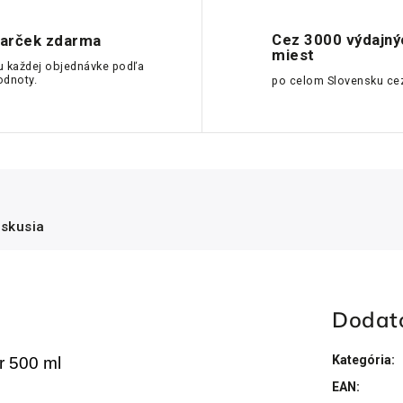
Cez 3000 výdajný
arček zdarma
miest
u každej objednávke podľa
odnoty.
po celom Slovensku ce
iskusia
Dodat
Kategória
:
 500 ml
EAN
: