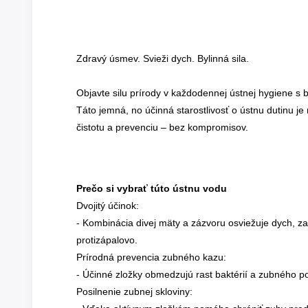
Zdravý úsmev. Svieži dych. Bylinná sila.
Objavte silu prírody v každodennej ústnej hygiene s
Táto jemná, no účinná starostlivosť o ústnu dutinu je 
čistotu a prevenciu – bez kompromisov.
Prečo si vybrať túto ústnu vodu
Dvojitý účinok:
- Kombinácia divej mäty a zázvoru osviežuje dych, zat
protizápalovo.
Prírodná prevencia zubného kazu:
- Účinné zložky obmedzujú rast baktérií a zubného p
Posilnenie zubnej skloviny: