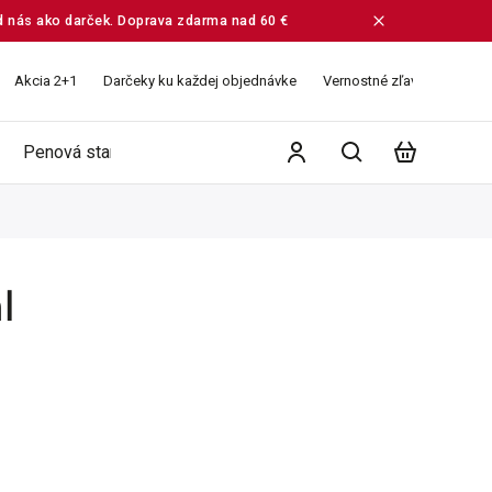
od nás ako darček. Doprava zdarma nad 60 €
Akcia 2+1
Darčeky ku každej objednávke
Vernostné zľavy
Veľko
Penová starostlivosť
Ružové vodičky
Balíčky
l