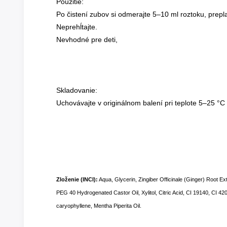
Použitie:
Po čistení zubov si odmerajte 5–10 ml roztoku, prepl
Neprehĺtajte.
Nevhodné pre deti,
Skladovanie:
Uchovávajte v originálnom balení pri teplote 5–25 °
Zloženie (INCI):
Aqua, Glycerin, Zingiber Officinale (Ginger) Root E
PEG 40 Hydrogenated Castor Oil, Xylitol, Citric Acid, CI 19140, CI 4
caryophyllene, Mentha Piperita Oil.