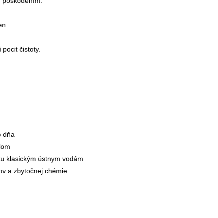
d poškodením.
en.
pocit čistoty.
o dňa
alom
u ku klasickým ústnym vodám
dov a zbytočnej chémie