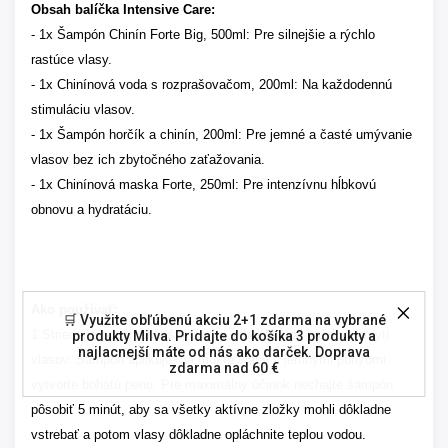
Obsah balíčka Intensive Care:
- 1x Šampón Chinín Forte Big, 500ml: Pre silnejšie a rýchlo
rastúce vlasy.
- 1x Chinínová voda s rozprašovačom, 200ml: Na každodennú
stimuláciu vlasov.
- 1x Šampón horčík a chinín, 200ml: Pre jemné a časté umývanie
vlasov bez ich zbytočného zaťažovania.
- 1x Chinínová maska Forte, 250ml: Pre intenzívnu hĺbkovú
obnovu a hydratáciu.
Ako používať:
🛒 Využite obľúbenú akciu 2+1 zdarma na vybrané
1.Striedajte používanie šampónov z balíčku pri každom umytí
produkty Milva. Pridajte do košíka 3 produkty a
najlacnejší máte od nás ako darček. Doprava
vlasov. Šampón aplikujte na mokré vlasy a jemnými pohybmi
zdarma nad 60 €
vytvorte bohatú penu. Pre maximálny účinok nechajte šampón
pôsobiť 5 minút, aby sa všetky aktívne zložky mohli dôkladne
vstrebať a potom vlasy dôkladne opláchnite teplou vodou.