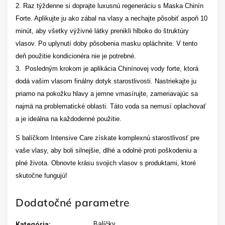
2. Raz týždenne si doprajte luxusnú regeneráciu s Maska Chinín
Forte. Aplikujte ju ako zábal na vlasy a nechajte pôsobiť aspoň 10
minút, aby všetky výživné látky prenikli hlboko do štruktúry
vlasov. Po uplynutí doby pôsobenia masku opláchnite. V tento
deň použitie kondicionéra nie je potrebné.
3. Posledným krokom je aplikácia Chinínovej vody forte, ktorá
dodá vašim vlasom finálny dotyk starostlivosti. Nastriekajte ju
priamo na pokožku hlavy a jemne vmasírujte, zameriavajúc sa
najmä na problematické oblasti. Táto voda sa nemusí oplachovať
a je ideálna na každodenné použitie.
S balíčkom Intensive Care získate komplexnú starostlivosť pre
vaše vlasy, aby boli silnejšie, dlhé a odolné proti poškodeniu a
plné života. Obnovte krásu svojich vlasov s produktami, ktoré
skutočne fungujú!
Dodatočné parametre
Balíčky
Kategória
: