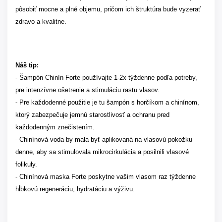
pôsobiť mocne a plné objemu, pričom ich štruktúra bude vyzerať
zdravo a kvalitne.
Náš tip:
- Šampón Chinín Forte používajte 1-2x týždenne podľa potreby,
pre intenzívne ošetrenie a stimuláciu rastu vlasov.
- Pre každodenné použitie je tu šampón s horčíkom a chinínom,
ktorý zabezpečuje jemnú starostlivosť a ochranu pred
každodenným znečistením.
- Chinínová voda by mala byť aplikovaná na vlasovú pokožku
denne, aby sa stimulovala mikrocirkulácia a posilnili vlasové
folikuly.
- Chinínová maska Forte poskytne vašim vlasom raz týždenne
hĺbkovú regeneráciu, hydratáciu a výživu.