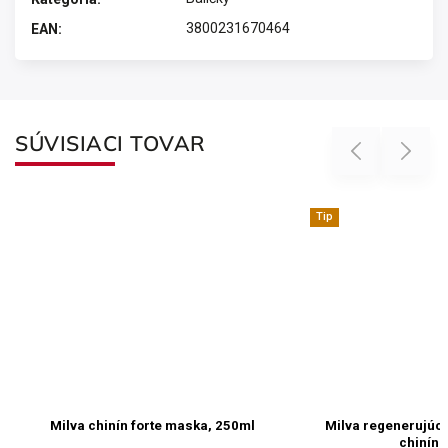
3800231670464
EAN
:
SÚVISIACI TOVAR
Previous
Next
Tip
forte maska, 250ml
Milva regenerujúci šampón horčík a
chinín 200ml