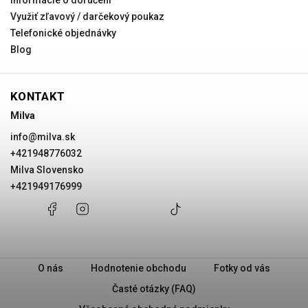
Informácie o doručení
Využiť zľavový / darčekový poukaz
Telefonické objednávky
Blog
KONTAKT
Milva
info
@
milva.sk
+421948776032
Milva Slovensko
+421949176999
+421948776032
Facebook
Instagram
Milva
+421949176999
@milvask
Slovensko
O nás
Hodnotenie obchodu
Fotky od vás
Časté otázky (FAQ)