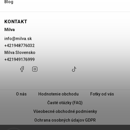
Blog
KONTAKT
Milva
info
@
milva.sk
+421948776032
Milva Slovensko
+421949176999
+421948776032
Facebook
Instagram
Milva
+421949176999
@milvask
Slovensko
O nás
Hodnotenie obchodu
Fotky od vás
Časté otázky (FAQ)
Všeobecné obchodné podmienky
Ochrana osobných údajov GDPR
PRAVIDLÁ PREDAJA „2 + 1“
Milva - Náš príbeh