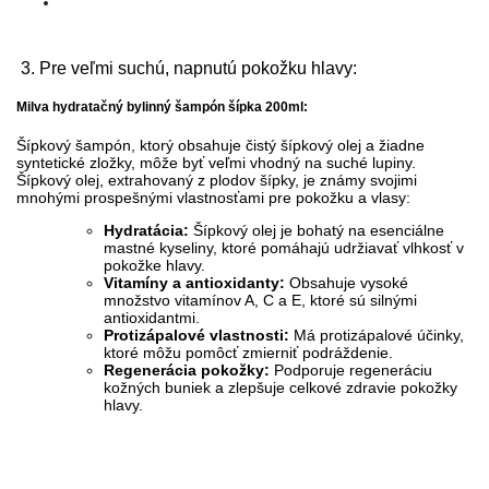
3.
Pre veľmi suchú, napnutú pokožku hlavy:
Milva hydratačný bylinný šampón šípka 200ml:
Šípkový šampón, ktorý obsahuje čistý šípkový olej a žiadne
syntetické zložky, môže byť veľmi vhodný na suché lupiny.
Šípkový olej, extrahovaný z plodov šípky, je známy svojimi
mnohými prospešnými vlastnosťami pre pokožku a vlasy:
Hydratácia:
Šípkový olej je bohatý na esenciálne
mastné kyseliny, ktoré pomáhajú udržiavať vlhkosť v
pokožke hlavy.
Vitamíny a antioxidanty:
Obsahuje vysoké
množstvo vitamínov A, C a E, ktoré sú silnými
antioxidantmi.
Protizápalové vlastnosti:
Má protizápalové účinky,
ktoré môžu pomôcť zmierniť podráždenie.
Regenerácia pokožky:
Podporuje regeneráciu
kožných buniek a zlepšuje celkové zdravie pokožky
hlavy.