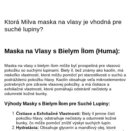
Ktorá Milva maska na vlasy je vhodná pre
suché lupiny?
Maska na Vlasy s Bielym Ílom (Huma):
Maska na vlasy s bielym ílom môže byť prospešná pre vlasovú
pokožku so suchými lupinami. Biely íl, tiež známy ako kaolín, má
niekoľko vlastností, ktoré môžu pomôcť pri starostlivosti o suchú a
podráždenú pokožku hlavy. Kaolín obsahuje veľa mikroelementov
potrebných pre zdravie vlasovej pokožky, a má čistiace a
exfoliačné vlastnosti, ktoré pomáhajú odstrániť nečistoty a
odumreté kožné bunky.
Výhody Masky s Bielym Ílom pre Suché Lupiny:
Čistiace a Exfoliačné Vlastnosti:
Biely íl jemne čistí
pokožku hlavy, odstraňuje nečistoty a odumreté kožné
bunky, čo môže pomôcť znížiť výskyt suchých lupín.
Hydratácia:
Obsahuje glycerín a mandľový olej, ktoré