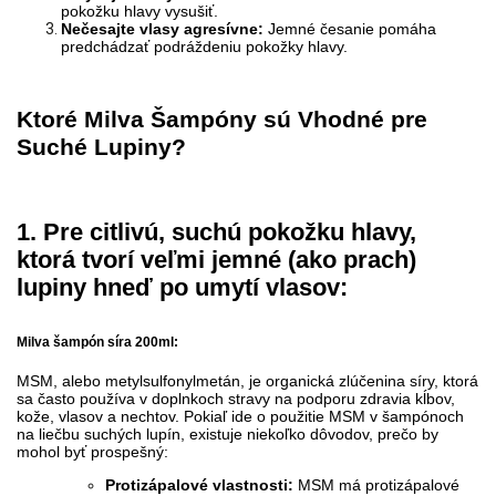
pokožku hlavy vysušiť.
Nečesajte vlasy agresívne:
Jemné česanie pomáha
predchádzať podráždeniu pokožky hlavy.
Ktoré Milva Šampóny sú Vhodné pre
Suché Lupiny?
1. Pre citlivú, suchú pokožku hlavy,
ktorá tvorí veľmi jemné (ako prach)
lupiny hneď po umytí vlasov:
Milva šampón síra 200ml:
MSM, alebo metylsulfonylmetán, je organická zlúčenina síry, ktorá
sa často používa v doplnkoch stravy na podporu zdravia kĺbov,
kože, vlasov a nechtov. Pokiaľ ide o použitie MSM v šampónoch
na liečbu suchých lupín, existuje niekoľko dôvodov, prečo by
mohol byť prospešný:
Protizápalové vlastnosti:
MSM má protizápalové