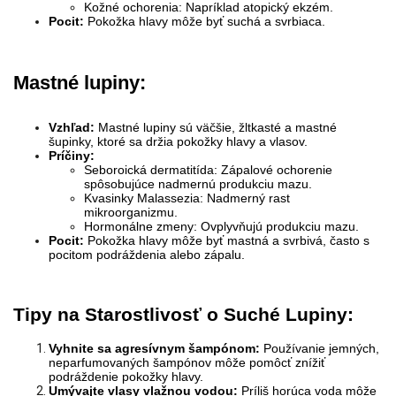
Kožné ochorenia: Napríklad atopický ekzém.
Pocit:
Pokožka hlavy môže byť suchá a svrbiaca.
Mastné lupiny:
Vzhľad:
Mastné lupiny sú väčšie, žltkasté a mastné
šupinky, ktoré sa držia pokožky hlavy a vlasov.
Príčiny:
Seboroická dermatitída: Zápalové ochorenie
spôsobujúce nadmernú produkciu mazu.
Kvasinky Malassezia: Nadmerný rast
mikroorganizmu.
Hormonálne zmeny: Ovplyvňujú produkciu mazu.
Pocit:
Pokožka hlavy môže byť mastná a svrbivá, často s
pocitom podráždenia alebo zápalu.
Tipy na Starostlivosť o Suché Lupiny:
Vyhnite sa agresívnym šampónom:
Používanie jemných,
neparfumovaných šampónov môže pomôcť znížiť
podráždenie pokožky hlavy.
Umývajte vlasy vlažnou vodou:
Príliš horúca voda môže