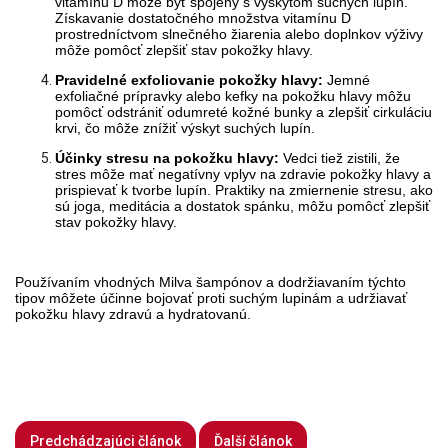
vitamínu D môže byť spojený s výskytom suchých lupín.
Získavanie dostatočného množstva vitamínu D
prostredníctvom slnečného žiarenia alebo doplnkov výživy
môže pomôcť zlepšiť stav pokožky hlavy.
Pravidelné exfoliovanie pokožky hlavy:
Jemné
exfoliačné prípravky alebo kefky na pokožku hlavy môžu
pomôcť odstrániť odumreté kožné bunky a zlepšiť cirkuláciu
krvi, čo môže znížiť výskyt suchých lupín.
Účinky stresu na pokožku hlavy:
Vedci tiež zistili, že
stres môže mať negatívny vplyv na zdravie pokožky hlavy a
prispievať k tvorbe lupín. Praktiky na zmiernenie stresu, ako
sú joga, meditácia a dostatok spánku, môžu pomôcť zlepšiť
stav pokožky hlavy.
Používaním vhodných Milva šampónov a dodržiavaním týchto
tipov môžete účinne bojovať proti suchým lupinám a udržiavať
pokožku hlavy zdravú a hydratovanú.
Predchádzajúci článok
Ďalší článok