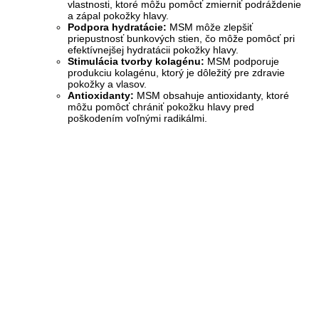
vlastnosti, ktoré môžu pomôcť zmierniť podráždenie
a zápal pokožky hlavy.
Podpora hydratácie:
MSM môže zlepšiť
priepustnosť bunkových stien, čo môže pomôcť pri
efektívnejšej hydratácii pokožky hlavy.
Stimulácia tvorby kolagénu:
MSM podporuje
produkciu kolagénu, ktorý je dôležitý pre zdravie
pokožky a vlasov.
Antioxidanty:
MSM obsahuje antioxidanty, ktoré
môžu pomôcť chrániť pokožku hlavy pred
poškodením voľnými radikálmi.