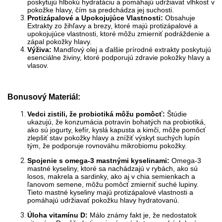
poskytujú hlbokú hydratáciu a pomáhajú udržiavať vlhkosť v
pokožke hlavy, čím sa predchádza jej suchosti.
Protizápalové a Upokojujúce Vlastnosti:
Obsahuje
Extrakty zo žihľavy a brezy, ktoré majú protizápalové a
upokojujúce vlastnosti, ktoré môžu zmierniť podráždenie a
zápal pokožky hlavy.
Výživa:
Mandľový olej a ďalšie prírodné extrakty poskytujú
esenciálne živiny, ktoré podporujú zdravie pokožky hlavy a
vlasov.
Bonusový Materiál:
Vedci zistili, že probiotiká môžu pomôcť:
Štúdie
ukazujú, že konzumácia potravín bohatých na probiotiká,
ako sú jogurty, kefír, kyslá kapusta a kimči, môže pomôcť
zlepšiť stav pokožky hlavy a znížiť výskyt suchých lupín
tým, že podporuje rovnováhu mikrobiomu pokožky.
Spojenie s omega-3 mastnými kyselinami:
Omega-3
mastné kyseliny, ktoré sa nachádzajú v rybách, ako sú
losos, makrela a sardinky, ako aj v chia semienkach a
ľanovom semene, môžu pomôcť zmierniť suché lupiny.
Tieto mastné kyseliny majú protizápalové vlastnosti a
pomáhajú udržiavať pokožku hlavy hydratovanú.
Úloha vitamínu D:
Málo známy fakt je, že nedostatok