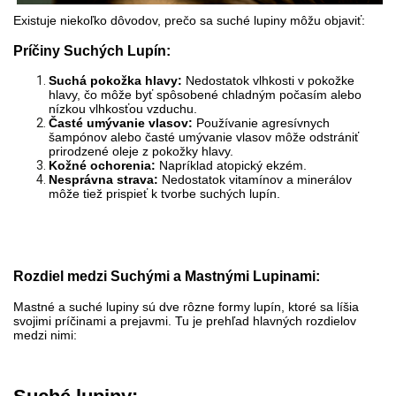
Existuje niekoľko dôvodov, prečo sa suché lupiny môžu objaviť:
Príčiny Suchých Lupín:
Suchá pokožka hlavy:
Nedostatok vlhkosti v pokožke
hlavy, čo môže byť spôsobené chladným počasím alebo
nízkou vlhkosťou vzduchu.
Časté umývanie vlasov:
Používanie agresívnych
šampónov alebo časté umývanie vlasov môže odstrániť
prirodzené oleje z pokožky hlavy.
Kožné ochorenia:
Napríklad atopický ekzém.
Nesprávna strava:
Nedostatok vitamínov a minerálov
môže tiež prispieť k tvorbe suchých lupín.
Rozdiel medzi Suchými a Mastnými Lupinami:
Mastné a suché lupiny sú dve rôzne formy lupín, ktoré sa líšia
svojimi príčinami a prejavmi. Tu je prehľad hlavných rozdielov
medzi nimi: