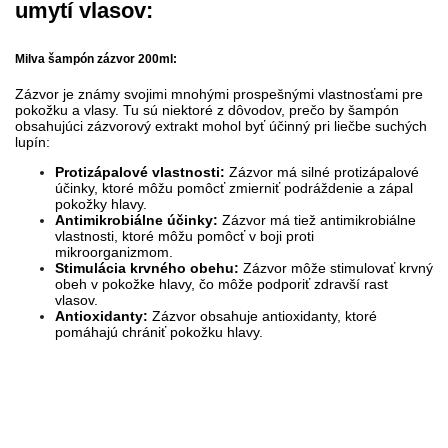
umytí vlasov:
Milva šampón zázvor 200ml:
Zázvor je známy svojimi mnohými prospešnými vlastnosťami pre
pokožku a vlasy. Tu sú niektoré z dôvodov, prečo by šampón
obsahujúci zázvorový extrakt mohol byť účinný pri liečbe suchých
lupín:
Protizápalové vlastnosti:
Zázvor má silné protizápalové
účinky, ktoré môžu pomôcť zmierniť podráždenie a zápal
pokožky hlavy.
Antimikrobiálne účinky:
Zázvor má tiež antimikrobiálne
vlastnosti, ktoré môžu pomôcť v boji proti
mikroorganizmom.
Stimulácia krvného obehu:
Zázvor môže stimulovať krvný
obeh v pokožke hlavy, čo môže podporiť zdravší rast
vlasov.
Antioxidanty:
Zázvor obsahuje antioxidanty, ktoré
pomáhajú chrániť pokožku hlavy.