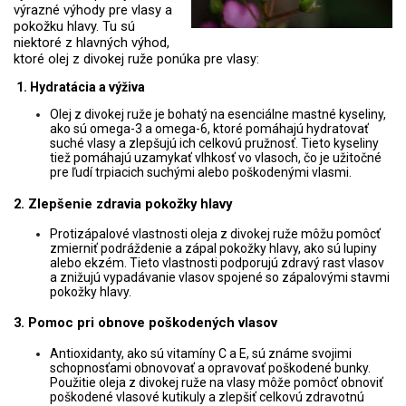
výrazné výhody pre vlasy a
pokožku hlavy. Tu sú
niektoré z hlavných výhod,
ktoré olej z divokej ruže ponúka pre vlasy:
1. Hydratácia a výživa
Olej z divokej ruže je bohatý na esenciálne mastné kyseliny,
ako sú omega-3 a omega-6, ktoré pomáhajú hydratovať
suché vlasy a zlepšujú ich celkovú pružnosť. Tieto kyseliny
tiež pomáhajú uzamykať vlhkosť vo vlasoch, čo je užitočné
pre ľudí trpiacich suchými alebo poškodenými vlasmi.
2. Zlepšenie zdravia pokožky hlavy
Protizápalové vlastnosti oleja z divokej ruže môžu pomôcť
zmierniť podráždenie a zápal pokožky hlavy, ako sú lupiny
alebo ekzém. Tieto vlastnosti podporujú zdravý rast vlasov
a znižujú vypadávanie vlasov spojené so zápalovými stavmi
pokožky hlavy.
3. Pomoc pri obnove poškodených vlasov
Antioxidanty, ako sú vitamíny C a E, sú známe svojimi
schopnosťami obnovovať a opravovať poškodené bunky.
Použitie oleja z divokej ruže na vlasy môže pomôcť obnoviť
poškodené vlasové kutikuly a zlepšiť celkovú zdravotnú