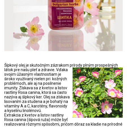
Šípkový olej je skutočným zázrakom prírody plným prospešných
látok pre našu pleť a zdravie.
Vďaka
svojim úžasným vlastnostiam je
široko využívaný nielen pri kožných
problémoch, ale aj na posilnenie
imunity. Získava sa z kvetov a listov
rastliny Rosa canina, ktorá sa často
nazýva aj šípkový ker. Olej sa získava
lisovaním za studena a je bohatý na
vitamíny A a C, karotény, flavonoidy
a kyselinu linolénovú.
Extrakcia z kvetov a listov rastliny
Rosa canina (šípová ruža) môže byť
realizovaná rôznymi spôsobmi, pričom dôraz sa kladie na prírodné