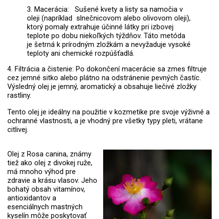
3. Macerácia: Sušené kvety a listy sa namočia v
oleji (napríklad slnečnicovom alebo olivovom oleji),
ktorý pomaly extrahuje účinné látky pri izbovej
teplote po dobu niekoľkých týždňov. Táto metóda
je šetrná k prírodným zložkám a nevyžaduje vysoké
teploty ani chemické rozpúšťadlá.
4. Filtrácia a čistenie: Po dokončení macerácie sa zmes filtruje
cez jemné sitko alebo plátno na odstránenie pevných častíc.
Výsledný olej je jemný, aromatický a obsahuje liečivé zložky
rastliny.
Tento olej je ideálny na použitie v kozmetike pre svoje výživné a
ochranné vlastnosti, a je vhodný pre všetky typy pleti, vrátane
citlivej.
Olej z Rosa canina, známy
tiež ako olej z divokej ruže,
má mnoho výhod pre
zdravie a krásu vlasov. Jeho
bohatý obsah vitamínov,
antioxidantov a
esenciálnych mastných
kyselín môže poskytovať