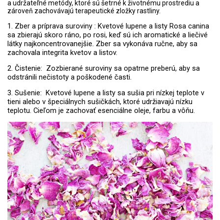
a udržateľné metódy, ktoré sú šetrné k životnému prostrediu a
zároveň zachovávajú terapeutické zložky rastliny.
1. Zber a príprava suroviny :
Kvetové lupene a listy Rosa canina
sa zbierajú skoro ráno, po rosi, keď sú ich aromatické a liečivé
látky najkoncentrovanejšie. Zber sa vykonáva ručne, aby sa
zachovala integrita kvetov a listov.
2. Čistenie: Zozbierané suroviny sa opatrne preberú, aby sa
odstránili nečistoty a poškodené časti.
3. Sušenie: Kvetové lupene a listy sa sušia pri nízkej teplote v
tieni alebo v špeciálnych sušičkách, ktoré udržiavajú nízku
teplotu. Cieľom je zachovať esenciálne oleje, farbu a vôňu.