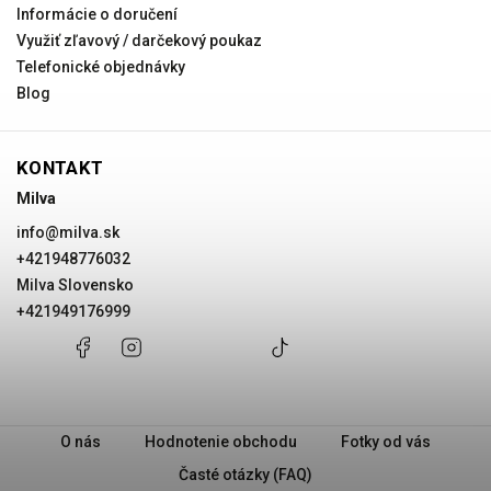
Informácie o doručení
Využiť zľavový / darčekový poukaz
Telefonické objednávky
Blog
KONTAKT
Milva
info
@
milva.sk
+421948776032
Milva Slovensko
+421949176999
+421948776032
Facebook
Instagram
Milva
+421949176999
@milvask
Slovensko
O nás
Hodnotenie obchodu
Fotky od vás
Časté otázky (FAQ)