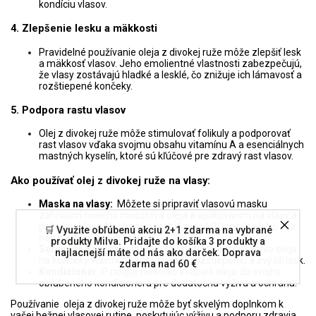
kondíciu vlasov.
4. Zlepšenie lesku a mäkkosti
Pravidelné používanie oleja z divokej ruže môže zlepšiť lesk
a mäkkosť vlasov. Jeho emolientné vlastnosti zabezpečujú,
že vlasy zostávajú hladké a lesklé, čo znižuje ich lámavosť a
rozštiepené končeky.
5. Podpora rastu vlasov
Olej z divokej ruže môže stimulovať folikuly a podporovať
rast vlasov vďaka svojmu obsahu vitamínu A a esenciálnych
mastných kyselín, ktoré sú kľúčové pre zdravý rast vlasov.
Ako používať olej z divokej ruže na vlasy:
Maska na vlasy:
Môžete si pripraviť vlasovú masku
zahriatím malého množstva oleja a aplikovaním na vlasy a
pokožku hlavy. Nechajte pôsobiť aspoň 30 minút alebo cez
🛒 Využite obľúbenú akciu 2+1 zdarma na vybrané
noc pre hlbšiu hydratáciu.
produkty Milva. Pridajte do košíka 3 produkty a
Serum na končeky vlasov:
Aplikujte malé množstvo oleja
najlacnejší máte od nás ako darček. Doprava
na končeky vlasov, aby ste predišli rozštiepeniu a zvýšili lesk.
zdarma nad 60 €
Kondicionér:
P ridajte niekoľko kvapiek oleja do svojho
obľúbeného kondicionéra pre dodatočnú výživu a ochranu.
Používanie oleja z divokej ruže môže byť skvelým doplnkom k
vašej bežnej vlasovej rutine, poskytujúc výživu a podporu zdravia