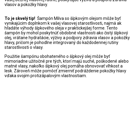
vlasov a pokožky hlavy.
To je skvelý tip!
Šampón Milva so šípkovým olejom môže byť
vynikajúcim doplnkom k vašej vlasovej starostlivosti, najmä ak
hľadáte výhody šípkového oleja v praktickejšej forme. Tento
šampón by mohol poskytnúť obdobné vlastnosti ako čistý šípkový
olej, vrátane hydratácie, výživy a podpory zdravia vlasov a pokožky
hlavy, pričom je pohodlne integrovaný do každodennej rutiny
starostlivosti o vlasy.
Použitie šampónu obohateného o šípkový olej môže byť
mimoriadne užitočné pre tých, ktorí majú suché, poškodené alebo
matné vlasy, nakoľko šípkový olej pomáha obnovovať vlhkost a
lesk. Zároveň môže pomôcť zmierniť podráždenie pokožky hlavy
vďaka svojim protizápalovým vlastnostiam.