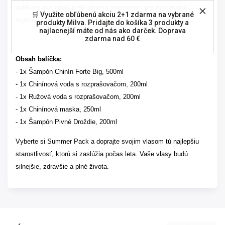
aplikujte ako zábal pred umytím šampónom pre maximálnu
🛒 Využite obľúbenú akciu 2+1 zdarma na vybrané
regeneráciu.
produkty Milva. Pridajte do košíka 3 produkty a
najlacnejší máte od nás ako darček. Doprava
zdarma nad 60 €
Obsah balíčka:
- 1x Šampón Chinín Forte Big, 500ml
- 1x Chinínová voda s rozprašovačom, 200ml
- 1x Ružová voda s rozprašovačom, 200ml
- 1x Chinínová maska, 250ml
- 1x Šampón Pivné Droždie, 200ml
Vyberte si Summer Pack a doprajte svojim vlasom tú najlepšiu
starostlivosť, ktorú si zaslúžia počas leta. Vaše vlasy budú
silnejšie, zdravšie a plné života.