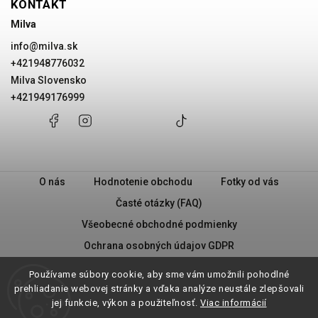
KONTAKT
Milva
info
@
milva.sk
+421948776032
Milva Slovensko
+421949176999
+421948776032
Facebook
Instagram
Milva
+421949176999
@milvask
Slovensko
O nás
Hodnotenie obchodu
Fotky od vás
Časté otázky (FAQ)
Všeobecné obchodné podmienky
Ochrana osobných údajov GDPR
PRAVIDLÁ PREDAJA „2 + 1“
Milva - Náš príbeh
Používame súbory cookie, aby sme vám umožnili pohodlné
Vrátenie tovaru
prehliadanie webovej stránky a vďaka analýze neustále zlepšovali
jej funkcie, výkon a použiteľnosť.
Viac informácií