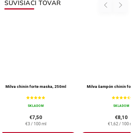
SÚVISIACI TOVAR
Previous
Next
forte maska, 250ml
Milva šampón chinín forte big 500ml
LADOM
SKLADOM
7,50
€8,10
/ 100 ml
€1,62 / 100 ml