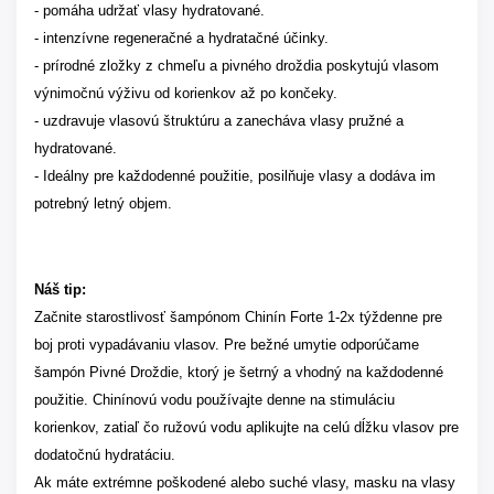
- pomáha udržať vlasy hydratované.
- intenzívne regeneračné a hydratačné účinky.
- prírodné zložky z chmeľu a pivného droždia poskytujú vlasom
výnimočnú výživu od korienkov až po končeky.
- uzdravuje vlasovú štruktúru a zanecháva vlasy pružné a
hydratované.
- Ideálny pre každodenné použitie, posilňuje vlasy a dodáva im
potrebný letný objem.
Náš tip:
Začnite starostlivosť šampónom Chinín Forte 1-2x týždenne pre
boj proti vypadávaniu vlasov. Pre bežné umytie odporúčame
šampón Pivné Droždie, ktorý je šetrný a vhodný na každodenné
použitie. Chinínovú vodu používajte denne na stimuláciu
korienkov, zatiaľ čo ružovú vodu aplikujte na celú dĺžku vlasov pre
dodatočnú hydratáciu.
Ak máte extrémne poškodené alebo suché vlasy, masku na vlasy